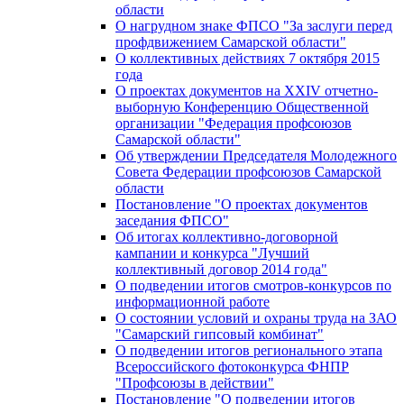
области
О нагрудном знаке ФПСО "За заслуги перед
профдвижением Самарской области"
О коллективных действиях 7 октября 2015
года
О проектах документов на XXIV отчетно-
выборную Конференцию Общественной
организации "Федерация профсоюзов
Самарской области"
Об утверждении Председателя Молодежного
Совета Федерации профсоюзов Самарской
области
Постановление "О проектах документов
заседания ФПСО"
Об итогах коллективно-договорной
кампании и конкурса "Лучший
коллективный договор 2014 года"
О подведении итогов смотров-конкурсов по
информационной работе
О состоянии условий и охраны труда на ЗАО
"Самарский гипсовый комбинат"
О подведении итогов регионального этапа
Всероссийского фотоконкурса ФНПР
"Профсоюзы в действии"
Постановление "О подведении итогов