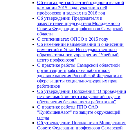
Об итогах детской летней оздоровительной
кампании 2015 года, участии в ней
профсоюзов и задачах на 2016 год
Об утверждении Председателя и
заместителей председателя Молодежного
Совета Федерации профсоюзов Самарской
области
О стипендиатах ФПСО в 2015 году
Об изменении наименований и о внесении
изменений в Устав Негосударственного
образовательного учреждения "Учебный
центр профсоюзов"
О практике работы Самарской областной
организации профсоюза работников
здравоохранения Российской Федерации в
сфере защиты социально-трудовых прав
работников
Об утверждении Положения "О проведении
независимой экспертизы условий труда и
обеспечения безопасности работников"
О практике работы ППО ОАО
"КуйбышевАзот" по защите окружающей
среды
Об утверждении Положения о Молодежном
Совете Федерации профсоюзов Самарской