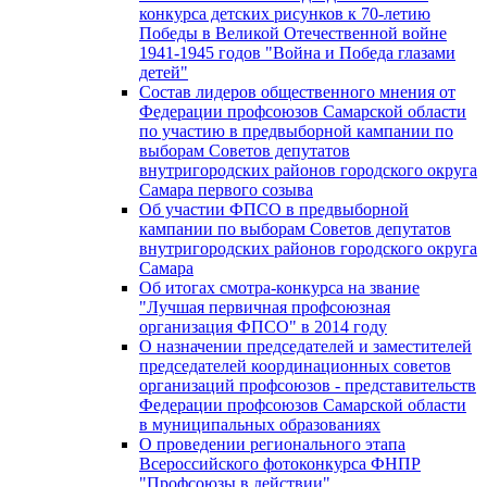
конкурса детских рисунков к 70-летию
Победы в Великой Отечественной войне
1941-1945 годов "Война и Победа глазами
детей"
Состав лидеров общественного мнения от
Федерации профсоюзов Самарской области
по участию в предвыборной кампании по
выборам Советов депутатов
внутригородских районов городского округа
Самара первого созыва
Об участии ФПСО в предвыборной
кампании по выборам Советов депутатов
внутригородских районов городского округа
Самара
Об итогах смотра-конкурса на звание
"Лучшая первичная профсоюзная
организация ФПСО" в 2014 году
О назначении председателей и заместителей
председателей координационных советов
организаций профсоюзов - представительств
Федерации профсоюзов Самарской области
в муниципальных образованиях
О проведении регионального этапа
Всероссийского фотоконкурса ФНПР
"Профсоюзы в действии"