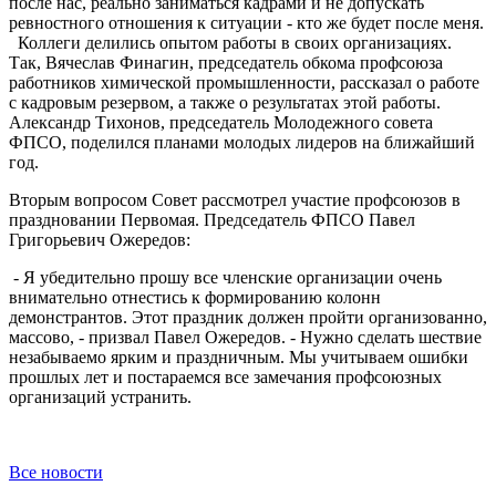
после нас, реально заниматься кадрами и не допускать
ревностного отношения к ситуации - кто же будет после меня.
Коллеги делились опытом работы в своих организациях.
Так, Вячеслав Финагин, председатель обкома профсоюза
работников химической промышленности, рассказал о работе
с кадровым резервом, а также о результатах этой работы.
Александр Тихонов, председатель Молодежного совета
ФПСО, поделился планами молодых лидеров на ближайший
год.
Вторым вопросом Совет рассмотрел участие профсоюзов в
праздновании Первомая. Председатель ФПСО Павел
Григорьевич Ожередов:
- Я убедительно прошу все членские организации очень
внимательно отнестись к формированию колонн
демонстрантов. Этот праздник должен пройти организованно,
массово, - призвал Павел Ожередов. - Нужно сделать шествие
незабываемо ярким и праздничным. Мы учитываем ошибки
прошлых лет и постараемся все замечания профсоюзных
организаций устранить.
Все новости