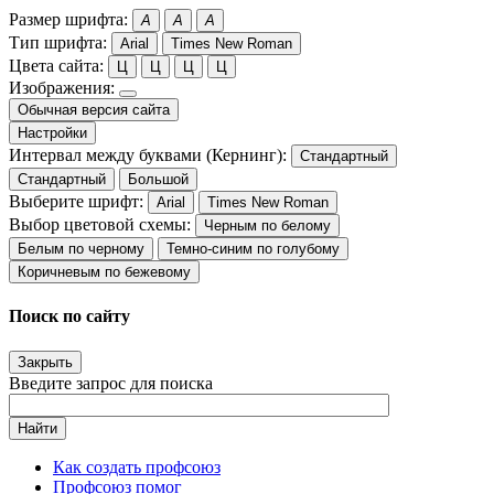
Размер шрифта:
A
A
A
Тип шрифта:
Arial
Times New Roman
Цвета сайта:
Ц
Ц
Ц
Ц
Изображения:
Обычная версия сайта
Настройки
Интервал между буквами (Кернинг):
Стандартный
Стандартный
Большой
Выберите шрифт:
Arial
Times New Roman
Выбор цветовой схемы:
Черным по белому
Белым по черному
Темно-синим по голубому
Коричневым по бежевому
Поиск по сайту
Закрыть
Введите запрос для поиска
Найти
Как создать профсоюз
Профсоюз помог