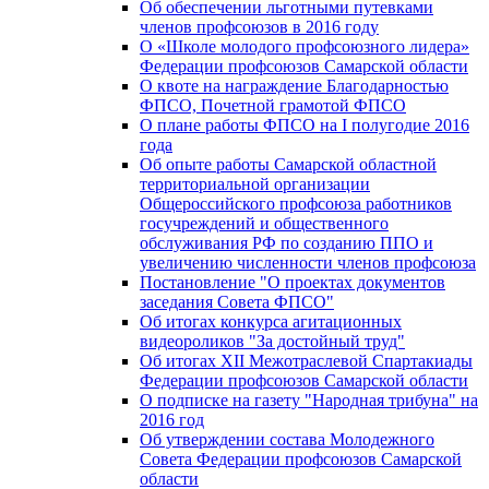
Об обеспечении льготными путевками
членов профсоюзов в 2016 году
О «Школе молодого профсоюзного лидера»
Федерации профсоюзов Самарской области
О квоте на награждение Благодарностью
ФПСО, Почетной грамотой ФПСО
О плане работы ФПСО на I полугодие 2016
года
Об опыте работы Самарской областной
территориальной организации
Общероссийского профсоюза работников
госучреждений и общественного
обслуживания РФ по созданию ППО и
увеличению численности членов профсоюза
Постановление "О проектах документов
заседания Совета ФПСО"
Об итогах конкурса агитационных
видеороликов "За достойный труд"
Об итогах XII Межотраслевой Спартакиады
Федерации профсоюзов Самарской области
О подписке на газету "Народная трибуна" на
2016 год
Об утверждении состава Молодежного
Совета Федерации профсоюзов Самарской
области