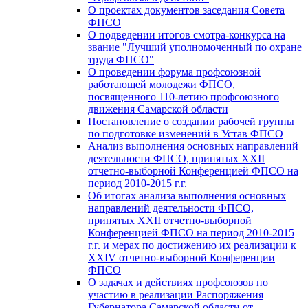
О проектах документов заседания Совета
ФПСО
О подведении итогов смотра-конкурса на
звание "Лучший уполномоченный по охране
труда ФПСО"
О проведении форума профсоюзной
работающей молодежи ФПСО,
посвященного 110-летию профсоюзного
движения Самарской области
Постановление о создании рабочей группы
по подготовке изменений в Устав ФПСО
Анализ выполнения основных направлений
деятельности ФПСО, принятых XXII
отчетно-выборной Конференцией ФПСО на
период 2010-2015 г.г.
Об итогах анализа выполнения основных
направлений деятельности ФПСО,
принятых XXII отчетно-выборной
Конференцией ФПСО на период 2010-2015
г.г. и мерах по достижению их реализации к
XXIV отчетно-выборной Конференции
ФПСО
О задачах и действиях профсоюзов по
участию в реализации Распоряжения
Губернатора Самарской области от