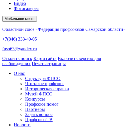
Видео
Фотогалерея
Мобильное меню
Областной союз «Федерация профсоюзов Самарской области»
+7(846) 333-40-05
fpso63@yandex.ru
Открыть поиск
Карта сайта
Включить версию для
слабовидящих
Печать страницы
О нас
Структура ФПСО
Что такое профсоюз
Историческая справка
Музей ФПСО
Конкурсы
Профсоюз помог
Партнеры
Задать вопрос
Профсоюз ТВ
Новости