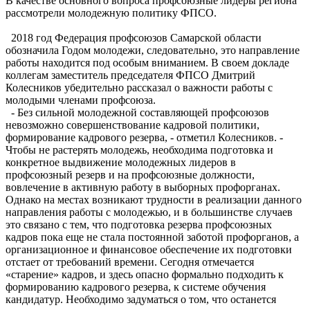
В качестве основного вопроса профсоюзные лидеры региона
рассмотрели молодежную политику ФПСО.
2018 год Федерация профсоюзов Самарской области
обозначила Годом молодежи, следовательно, это направление
работы находится под особым вниманием. В своем докладе
коллегам заместитель председателя ФПСО Дмит­рий
Колесников убедительно рассказал о важности работы с
молодыми членами профсоюза.
- Без сильной молодежной составляющей профсоюзов
невозможно совершенствование кадровой политики,
формирование кадрового резерва, - отметил Колесников. -
Чтобы не растерять молодежь, необходима подготовка и
конкретное выдвижение молодежных лидеров в
профсоюзный резерв и на профсоюзные должности,
вовлечение в активную работу в выборных профорганах.
Однако на местах возникают трудности в реализации данного
направления работы с молодежью, и в большинстве случаев
это связано с тем, что подготовка резерва проф­союзных
кадров пока еще не стала постоянной заботой профорганов, а
организационное и финансовое обеспечение их подготовки
отстает от требований времени. Сегодня отмечается
«старение» кадров, и здесь опасно формально подходить к
формированию кадрового резерва, к системе обучения
кандидатур. Необходимо задуматься о том, что останется