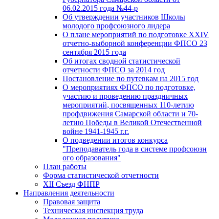
06.02.2015 года №44-р
Об утверждении участников Школы
молодого профсоюзного лидера
О плане мероприятий по подготовке XXIV
отчетно-выборной конференции ФПСО 23
сентября 2015 года
Об итогах сводной статистической
отчетности ФПСО за 2014 год
Постановление по путевкам на 2015 год
О мероприятиях ФПСО по подготовке,
участию и проведению праздничных
мероприятий, посвященных 110-летию
профдвижения Самарской области и 70-
летию Победы в Великой Отечественной
войне 1941-1945 г.г.
О подведении итогов конкурса
"Преподаватель года в системе профсоюзн
ого образования"
План работы
Форма статистической отчетности
XII Съезд ФНПР
Направления деятельности
Правовая защита
Техническая инспекция труда