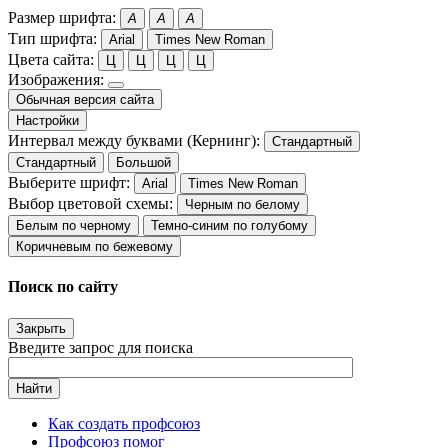
Размер шрифта:
A
A
A
Тип шрифта:
Arial
Times New Roman
Цвета сайта:
Ц
Ц
Ц
Ц
Изображения:
Обычная версия сайта
Настройки
Интервал между буквами (Кернинг):
Стандартный
Стандартный
Большой
Выберите шрифт:
Arial
Times New Roman
Выбор цветовой схемы:
Черным по белому
Белым по черному
Темно-синим по голубому
Коричневым по бежевому
Поиск по сайту
Закрыть
Введите запрос для поиска
Найти
Как создать профсоюз
Профсоюз помог