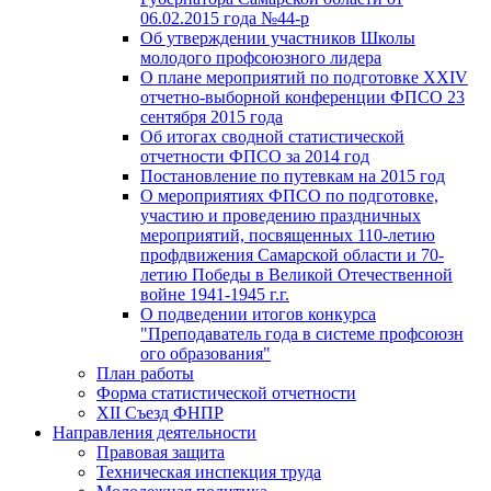
06.02.2015 года №44-р
Об утверждении участников Школы
молодого профсоюзного лидера
О плане мероприятий по подготовке XXIV
отчетно-выборной конференции ФПСО 23
сентября 2015 года
Об итогах сводной статистической
отчетности ФПСО за 2014 год
Постановление по путевкам на 2015 год
О мероприятиях ФПСО по подготовке,
участию и проведению праздничных
мероприятий, посвященных 110-летию
профдвижения Самарской области и 70-
летию Победы в Великой Отечественной
войне 1941-1945 г.г.
О подведении итогов конкурса
"Преподаватель года в системе профсоюзн
ого образования"
План работы
Форма статистической отчетности
XII Съезд ФНПР
Направления деятельности
Правовая защита
Техническая инспекция труда