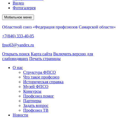
Видео
Фотогалерея
Мобильное меню
Областной союз «Федерация профсоюзов Самарской области»
+7(846) 333-40-05
fpso63@yandex.ru
Открыть поиск
Карта сайта
Включить версию для
слабовидящих
Печать страницы
О нас
Структура ФПСО
Что такое профсоюз
Историческая справка
Музей ФПСО
Конкурсы
Профсоюз помог
Партнеры
Задать вопрос
Профсоюз ТВ
Новости