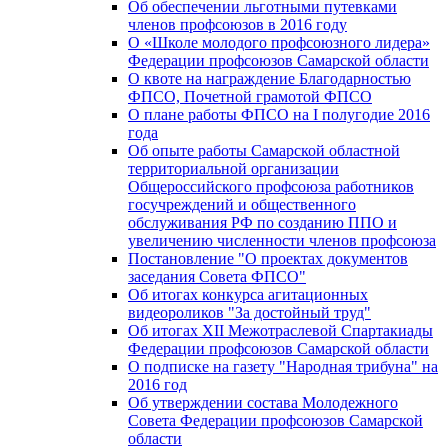
Об обеспечении льготными путевками
членов профсоюзов в 2016 году
О «Школе молодого профсоюзного лидера»
Федерации профсоюзов Самарской области
О квоте на награждение Благодарностью
ФПСО, Почетной грамотой ФПСО
О плане работы ФПСО на I полугодие 2016
года
Об опыте работы Самарской областной
территориальной организации
Общероссийского профсоюза работников
госучреждений и общественного
обслуживания РФ по созданию ППО и
увеличению численности членов профсоюза
Постановление "О проектах документов
заседания Совета ФПСО"
Об итогах конкурса агитационных
видеороликов "За достойный труд"
Об итогах XII Межотраслевой Спартакиады
Федерации профсоюзов Самарской области
О подписке на газету "Народная трибуна" на
2016 год
Об утверждении состава Молодежного
Совета Федерации профсоюзов Самарской
области