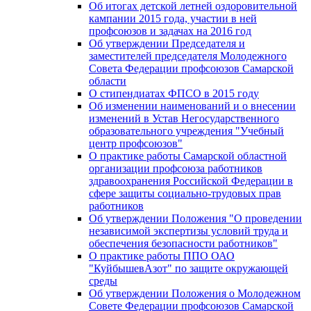
Об итогах детской летней оздоровительной
кампании 2015 года, участии в ней
профсоюзов и задачах на 2016 год
Об утверждении Председателя и
заместителей председателя Молодежного
Совета Федерации профсоюзов Самарской
области
О стипендиатах ФПСО в 2015 году
Об изменении наименований и о внесении
изменений в Устав Негосударственного
образовательного учреждения "Учебный
центр профсоюзов"
О практике работы Самарской областной
организации профсоюза работников
здравоохранения Российской Федерации в
сфере защиты социально-трудовых прав
работников
Об утверждении Положения "О проведении
независимой экспертизы условий труда и
обеспечения безопасности работников"
О практике работы ППО ОАО
"КуйбышевАзот" по защите окружающей
среды
Об утверждении Положения о Молодежном
Совете Федерации профсоюзов Самарской