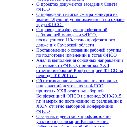
О проектах документов заседания Совета
ФПСО
О подведении итогов смотра-конкурса на
звание "Лучший уполномоченный по охране
труда ФПСО"
О проведении форума профсоюзной
работающей молодежи ФПСО,
посвященного 110-летию профсоюзного
движения Самарской области
Постановление о создании рабочей группы
по подготовке изменений в Устав ФПСО
Анализ выполнения основных направлений
деятельности ФПСО, принятых XXII
отчетно-выборной Конференцией ФПСО на
период 2010-2015 г.г.
Об итогах анализа выполнения основных
направлений деятельности ФПСО,
принятых XXII отчетно-выборной
Конференцией ФПСО на период 2010-2015
г.г. и мерах по достижению их реализации к
XXIV отчетно-выборной Конференции
ФПСО
О задачах и действиях профсоюзов по
участию в реализации Распоряжения
Губернатора Самарской области от