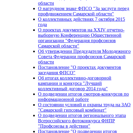
области
О нагрудном знаке ФПСО "За заслуги перед
профдвижением Самарской области"
О коллективных действиях 7 октября 2015
года
О проектах документов на XXIV отчетно-
выборную Конференцию Общественной
организации "Федерация профсоюзов
Самарской области"
Об утверждении Председателя Молодежного
Совета Федерации профсоюзов Самарской
области
Постановление "О проектах документов
заседания ФПСО"
Об итогах коллективно-договорной
кампании и конкурса "Лучший
коллективный договор 2014 года"
О подведении итогов смотров-конкурсов по
информационной работе
О состоянии условий и охраны труда на ЗАО
"Самарский гипсовый комбинат"
О подведении итогов регионального этапа
Всероссийского фотоконкурса ФНПР
"Профсоюзы в действии"
Постановление "О подведении итогов