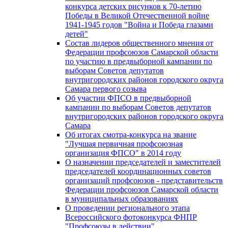
конкурса детских рисунков к 70-летию
Победы в Великой Отечественной войне
1941-1945 годов "Война и Победа глазами
детей"
Состав лидеров общественного мнения от
Федерации профсоюзов Самарской области
по участию в предвыборной кампании по
выборам Советов депутатов
внутригородских районов городского округа
Самара первого созыва
Об участии ФПСО в предвыборной
кампании по выборам Советов депутатов
внутригородских районов городского округа
Самара
Об итогах смотра-конкурса на звание
"Лучшая первичная профсоюзная
организация ФПСО" в 2014 году
О назначении председателей и заместителей
председателей координационных советов
организаций профсоюзов - представительств
Федерации профсоюзов Самарской области
в муниципальных образованиях
О проведении регионального этапа
Всероссийского фотоконкурса ФНПР
"Профсоюзы в действии"