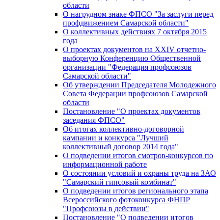
области
О нагрудном знаке ФПСО "За заслуги перед
профдвижением Самарской области"
О коллективных действиях 7 октября 2015
года
О проектах документов на XXIV отчетно-
выборную Конференцию Общественной
организации "Федерация профсоюзов
Самарской области"
Об утверждении Председателя Молодежного
Совета Федерации профсоюзов Самарской
области
Постановление "О проектах документов
заседания ФПСО"
Об итогах коллективно-договорной
кампании и конкурса "Лучший
коллективный договор 2014 года"
О подведении итогов смотров-конкурсов по
информационной работе
О состоянии условий и охраны труда на ЗАО
"Самарский гипсовый комбинат"
О подведении итогов регионального этапа
Всероссийского фотоконкурса ФНПР
"Профсоюзы в действии"
Постановление "О подведении итогов