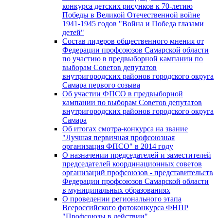
конкурса детских рисунков к 70-летию
Победы в Великой Отечественной войне
1941-1945 годов "Война и Победа глазами
детей"
Состав лидеров общественного мнения от
Федерации профсоюзов Самарской области
по участию в предвыборной кампании по
выборам Советов депутатов
внутригородских районов городского округа
Самара первого созыва
Об участии ФПСО в предвыборной
кампании по выборам Советов депутатов
внутригородских районов городского округа
Самара
Об итогах смотра-конкурса на звание
"Лучшая первичная профсоюзная
организация ФПСО" в 2014 году
О назначении председателей и заместителей
председателей координационных советов
организаций профсоюзов - представительств
Федерации профсоюзов Самарской области
в муниципальных образованиях
О проведении регионального этапа
Всероссийского фотоконкурса ФНПР
"Профсоюзы в действии"