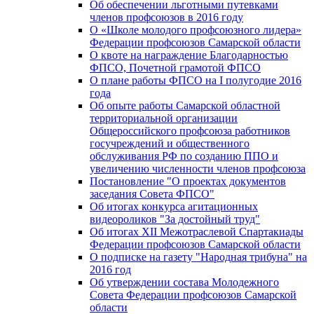
Об обеспечении льготными путевками
членов профсоюзов в 2016 году
О «Школе молодого профсоюзного лидера»
Федерации профсоюзов Самарской области
О квоте на награждение Благодарностью
ФПСО, Почетной грамотой ФПСО
О плане работы ФПСО на I полугодие 2016
года
Об опыте работы Самарской областной
территориальной организации
Общероссийского профсоюза работников
госучреждений и общественного
обслуживания РФ по созданию ППО и
увеличению численности членов профсоюза
Постановление "О проектах документов
заседания Совета ФПСО"
Об итогах конкурса агитационных
видеороликов "За достойный труд"
Об итогах XII Межотраслевой Спартакиады
Федерации профсоюзов Самарской области
О подписке на газету "Народная трибуна" на
2016 год
Об утверждении состава Молодежного
Совета Федерации профсоюзов Самарской
области