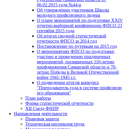
06.02.2015 года №44-р
Об утверждении участников Школы
молодого профсоюзного лидера
О плане мероприятий по подготовке XXIV
отчетно-выборной конференции ФПСО 23
сентября 2015 года
Об итогах сводной статистической
отчетности ФПСО за 2014 год
Постановление по путевкам на 2015 год
О мероприятиях ФПСО по подготовке,
участию и проведению праздничных
мероприятий, посвященных 110-летию
профдвижения Самарской области и 70-
летию Победы в Великой Отечественной
войне 1941-1945 г.г.
О подведении итогов конкурса
"Преподаватель года в системе профсоюзн
ого образования"
План работы
Форма статистической отчетности
XII Съезд ФНПР
Направления деятельности
Правовая защита
Техническая инспекция труда