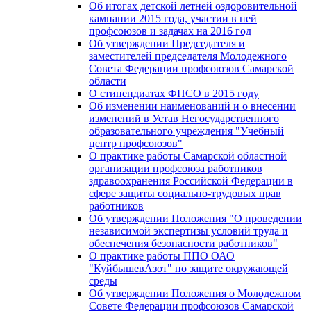
Об итогах детской летней оздоровительной
кампании 2015 года, участии в ней
профсоюзов и задачах на 2016 год
Об утверждении Председателя и
заместителей председателя Молодежного
Совета Федерации профсоюзов Самарской
области
О стипендиатах ФПСО в 2015 году
Об изменении наименований и о внесении
изменений в Устав Негосударственного
образовательного учреждения "Учебный
центр профсоюзов"
О практике работы Самарской областной
организации профсоюза работников
здравоохранения Российской Федерации в
сфере защиты социально-трудовых прав
работников
Об утверждении Положения "О проведении
независимой экспертизы условий труда и
обеспечения безопасности работников"
О практике работы ППО ОАО
"КуйбышевАзот" по защите окружающей
среды
Об утверждении Положения о Молодежном
Совете Федерации профсоюзов Самарской