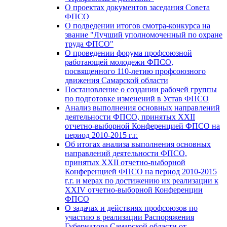
О проектах документов заседания Совета
ФПСО
О подведении итогов смотра-конкурса на
звание "Лучший уполномоченный по охране
труда ФПСО"
О проведении форума профсоюзной
работающей молодежи ФПСО,
посвященного 110-летию профсоюзного
движения Самарской области
Постановление о создании рабочей группы
по подготовке изменений в Устав ФПСО
Анализ выполнения основных направлений
деятельности ФПСО, принятых XXII
отчетно-выборной Конференцией ФПСО на
период 2010-2015 г.г.
Об итогах анализа выполнения основных
направлений деятельности ФПСО,
принятых XXII отчетно-выборной
Конференцией ФПСО на период 2010-2015
г.г. и мерах по достижению их реализации к
XXIV отчетно-выборной Конференции
ФПСО
О задачах и действиях профсоюзов по
участию в реализации Распоряжения
Губернатора Самарской области от