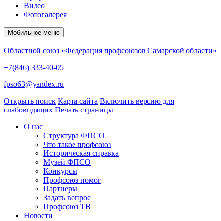
Видео
Фотогалерея
Мобильное меню
Областной союз «Федерация профсоюзов Самарской области»
+7(846) 333-40-05
fpso63@yandex.ru
Открыть поиск
Карта сайта
Включить версию для
слабовидящих
Печать страницы
О нас
Структура ФПСО
Что такое профсоюз
Историческая справка
Музей ФПСО
Конкурсы
Профсоюз помог
Партнеры
Задать вопрос
Профсоюз ТВ
Новости