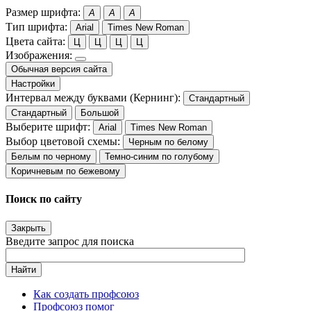
Размер шрифта:
A
A
A
Тип шрифта:
Arial
Times New Roman
Цвета сайта:
Ц
Ц
Ц
Ц
Изображения:
Обычная версия сайта
Настройки
Интервал между буквами (Кернинг):
Стандартный
Стандартный
Большой
Выберите шрифт:
Arial
Times New Roman
Выбор цветовой схемы:
Черным по белому
Белым по черному
Темно-синим по голубому
Коричневым по бежевому
Поиск по сайту
Закрыть
Введите запрос для поиска
Найти
Как создать профсоюз
Профсоюз помог