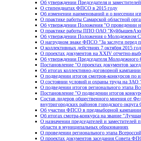
Об утверждении Председателя и заместителе
О стипендиатах ФПСО в 2015 году
Об изменении наименований и о внесении из
О практике работы Самарской областной орг
Об утверждении Положения "О проведении не
О практике работы ППО ОАО "КуйбышевАзот
Об утверждении Положения о Молодежном Со
О нагрудном знаке ФПСО "За заслуги перед 
О коллективных действиях 7 октября 2015 год
О проектах документов на XXIV отчетно-вы
Об утверждении Председателя Молодежного 
Постановление "О проектах документов зас
Об итогах коллективно-договорной кампании
О подведении итогов смотров-конкурсов по 
О состоянии условий и охраны труда на ЗАО
О подведении итогов регионального этапа В
Постановление "О подведении итогов конкурс
Состав лидеров общественного мнения от Фе
внутригородских районов городского округа 
Об участии ФПСО в предвыборной кампании п
Об итогах смотра-конкурса на звание "Лучш
О назначении председателей и заместителей 
области в муниципальных образованиях
О проведении регионального этапа Всеросс
О проектах документов заседания Совета Ф