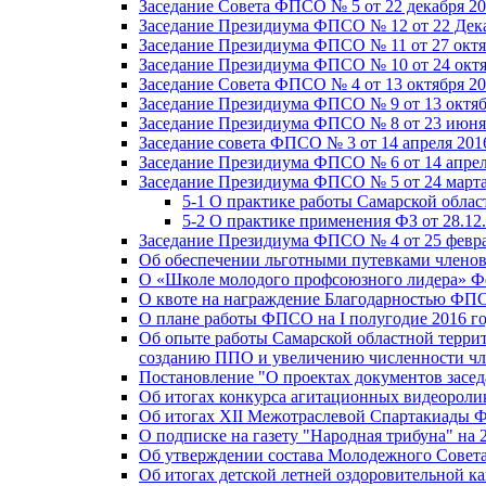
Заседание Совета ФПСО № 5 от 22 декабря 20
Заседание Президиума ФПСО № 12 от 22 Дека
Заседание Президиума ФПСО № 11 от 27 октя
Заседание Президиума ФПСО № 10 от 24 октя
Заседание Совета ФПСО № 4 от 13 октября 20
Заседание Президиума ФПСО № 9 от 13 октяб
Заседание Президиума ФПСО № 8 от 23 июня 
Заседание совета ФПСО № 3 от 14 апреля 201
Заседание Президиума ФПСО № 6 от 14 апрел
Заседание Президиума ФПСО № 5 от 24 марта
5-1 О практике работы Самарской обла
5-2 О практике применения ФЗ от 28.12
Заседание Президиума ФПСО № 4 от 25 февра
Об обеспечении льготными путевками членов
О «Школе молодого профсоюзного лидера» Ф
О квоте на награждение Благодарностью Ф
О плане работы ФПСО на I полугодие 2016 г
Об опыте работы Самарской областной терри
созданию ППО и увеличению численности чл
Постановление "О проектах документов зас
Об итогах конкурса агитационных видеоролик
Об итогах XII Межотраслевой Спартакиады 
О подписке на газету "Народная трибуна" на 
Об утверждении состава Молодежного Совет
Об итогах детской летней оздоровительной ка