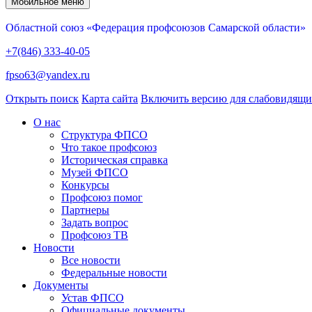
Мобильное меню
Областной союз «Федерация профсоюзов Самарской области»
+7(846) 333-40-05
fpso63@yandex.ru
Открыть поиск
Карта сайта
Включить версию для слабовидящ
О нас
Структура ФПСО
Что такое профсоюз
Историческая справка
Музей ФПСО
Конкурсы
Профсоюз помог
Партнеры
Задать вопрос
Профсоюз ТВ
Новости
Все новости
Федеральные новости
Документы
Устав ФПСО
Официальные документы