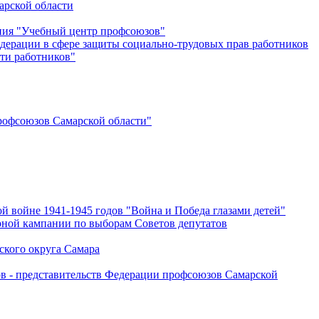
арской области
ения "Учебный центр профсоюзов"
дерации в сфере защиты социально-трудовых прав работников
ти работников"
офсоюзов Самарской области"
й войне 1941-1945 годов "Война и Победа глазами детей"
рной кампании по выборам Советов депутатов
ского округа Самара
ов - представительств Федерации профсоюзов Самарской