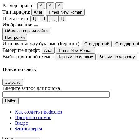
Размер шрифта:
A
A
A
Тип шрифта:
Arial
Times New Roman
Цвета сайта:
Ц
Ц
Ц
Ц
Изображения:
Обычная версия сайта
Настройки
Интервал между буквами (Кернинг):
Стандартный
Стандартны
Выберите шрифт:
Arial
Times New Roman
Выбор цветовой схемы:
Черным по белому
Белым по черному
Поиск по сайту
Закрыть
Введите запрос для поиска
Найти
Как создать профсоюз
Профсоюз помог
Видео
Фотогалерея