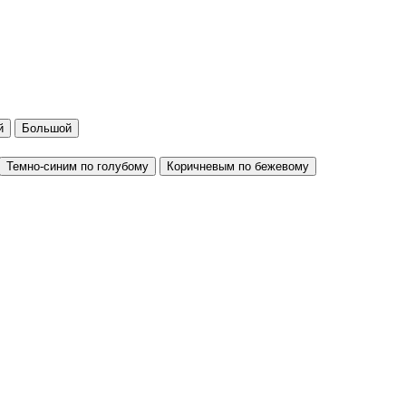
й
Большой
Темно-синим по голубому
Коричневым по бежевому