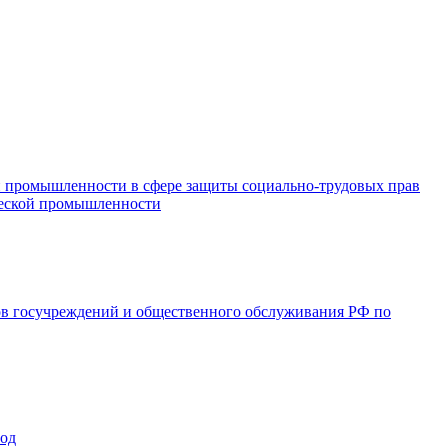
и промышленности в сфере защиты социально-трудовых прав
ической промышленности
ов госучреждений и общественного обслуживания РФ по
год