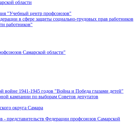
арской области
ения "Учебный центр профсоюзов"
дерации в сфере защиты социально-трудовых прав работников
ти работников"
офсоюзов Самарской области"
й войне 1941-1945 годов "Война и Победа глазами детей"
рной кампании по выборам Советов депутатов
ского округа Самара
ов - представительств Федерации профсоюзов Самарской