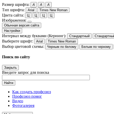
Размер шрифта:
A
A
A
Тип шрифта:
Arial
Times New Roman
Цвета сайта:
Ц
Ц
Ц
Ц
Изображения:
Обычная версия сайта
Настройки
Интервал между буквами (Кернинг):
Стандартный
Стандартны
Выберите шрифт:
Arial
Times New Roman
Выбор цветовой схемы:
Черным по белому
Белым по черному
Поиск по сайту
Закрыть
Введите запрос для поиска
Найти
Как создать профсоюз
Профсоюз помог
Видео
Фотогалерея