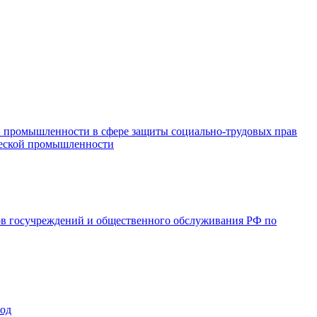
и промышленности в сфере защиты социально-трудовых прав
ической промышленности
ов госучреждений и общественного обслуживания РФ по
год