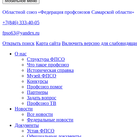
Мобильное меню
Областной союз «Федерация профсоюзов Самарской области»
+7(846) 333-40-05
fpso63@yandex.ru
Открыть поиск
Карта сайта
Включить версию для слабовидящ
О нас
Структура ФПСО
Что такое профсоюз
Историческая справка
Музей ФПСО
Конкурсы
Профсоюз помог
Партнеры
Задать вопрос
Профсоюз ТВ
Новости
Все новости
Федеральные новости
Документы
Устав ФПСО
Официальные документы