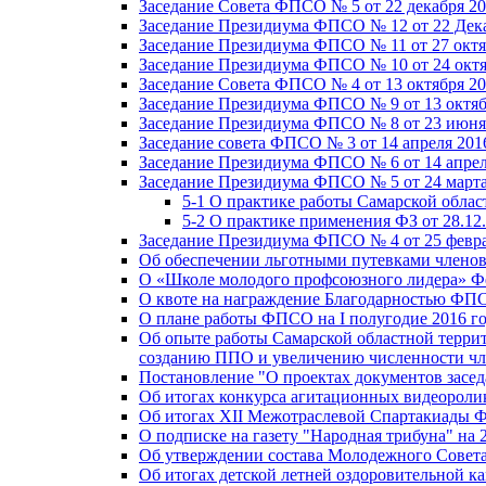
Заседание Совета ФПСО № 5 от 22 декабря 20
Заседание Президиума ФПСО № 12 от 22 Дека
Заседание Президиума ФПСО № 11 от 27 октя
Заседание Президиума ФПСО № 10 от 24 октя
Заседание Совета ФПСО № 4 от 13 октября 20
Заседание Президиума ФПСО № 9 от 13 октяб
Заседание Президиума ФПСО № 8 от 23 июня 
Заседание совета ФПСО № 3 от 14 апреля 201
Заседание Президиума ФПСО № 6 от 14 апрел
Заседание Президиума ФПСО № 5 от 24 марта
5-1 О практике работы Самарской обла
5-2 О практике применения ФЗ от 28.12
Заседание Президиума ФПСО № 4 от 25 февра
Об обеспечении льготными путевками членов
О «Школе молодого профсоюзного лидера» Ф
О квоте на награждение Благодарностью Ф
О плане работы ФПСО на I полугодие 2016 г
Об опыте работы Самарской областной терри
созданию ППО и увеличению численности чл
Постановление "О проектах документов зас
Об итогах конкурса агитационных видеоролик
Об итогах XII Межотраслевой Спартакиады 
О подписке на газету "Народная трибуна" на 
Об утверждении состава Молодежного Совет
Об итогах детской летней оздоровительной ка