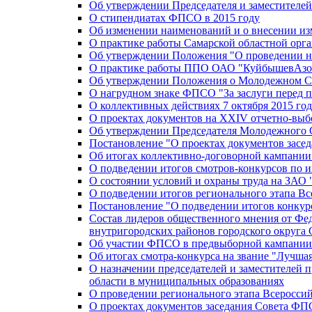
Об утверждении Председателя и заместителе
О стипендиатах ФПСО в 2015 году
Об изменении наименований и о внесении из
О практике работы Самарской областной орг
Об утверждении Положения "О проведении не
О практике работы ППО ОАО "КуйбышевАзот
Об утверждении Положения о Молодежном Со
О нагрудном знаке ФПСО "За заслуги перед 
О коллективных действиях 7 октября 2015 год
О проектах документов на XXIV отчетно-вы
Об утверждении Председателя Молодежного 
Постановление "О проектах документов зас
Об итогах коллективно-договорной кампании
О подведении итогов смотров-конкурсов по 
О состоянии условий и охраны труда на ЗАО
О подведении итогов регионального этапа В
Постановление "О подведении итогов конкурс
Состав лидеров общественного мнения от Фе
внутригородских районов городского округа 
Об участии ФПСО в предвыборной кампании п
Об итогах смотра-конкурса на звание "Лучш
О назначении председателей и заместителей 
области в муниципальных образованиях
О проведении регионального этапа Всеросс
О проектах документов заседания Совета Ф