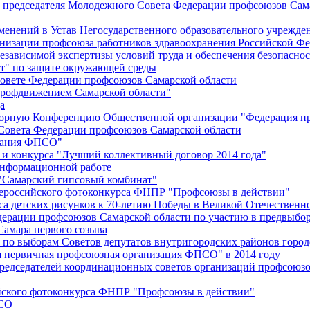
й председателя Молодежного Совета Федерации профсоюзов Сам
менений в Устав Негосударственного образовательного учрежд
анизации профсоюза работников здравоохранения Российской Фе
зависимой экспертизы условий труда и обеспечения безопаснос
" по защите окружающей среды
вете Федерации профсоюзов Самарской области
профдвижением Самарской области"
а
борную Конференцию Общественной организации "Федерация пр
Совета Федерации профсоюзов Самарской области
едания ФПСО"
 и конкурса "Лучший коллективный договор 2014 года"
информационной работе
 "Самарский гипсовый комбинат"
сероссийского фотоконкурса ФНПР "Профсоюзы в действии"
а детских рисунков к 70-летию Победы в Великой Отечественно
дерации профсоюзов Самарской области по участию в предвыбо
Самара первого созыва
о выборам Советов депутатов внутригородских районов город
ая первичная профсоюзная организация ФПСО" в 2014 году
председателей координационных советов организаций профсоюз
ийского фотоконкурса ФНПР "Профсоюзы в действии"
ПСО