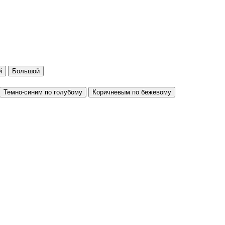
й
Большой
Темно-синим по голубому
Коричневым по бежевому