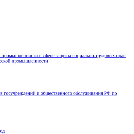
и промышленности в сфере защиты социально-трудовых прав
ической промышленности
ов госучреждений и общественного обслуживания РФ по
год