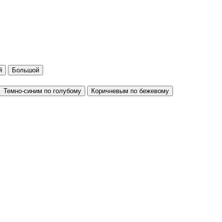
й
Большой
Темно-синим по голубому
Коричневым по бежевому