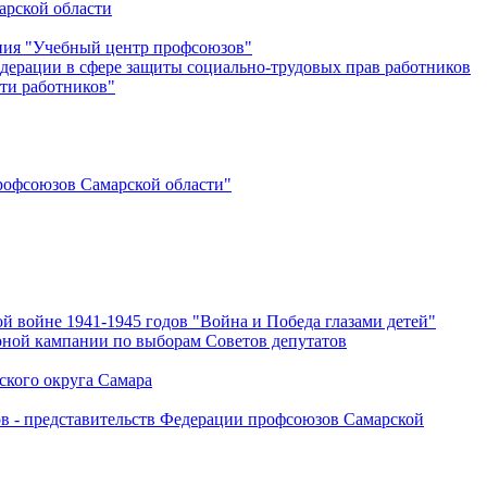
арской области
ения "Учебный центр профсоюзов"
дерации в сфере защиты социально-трудовых прав работников
ти работников"
офсоюзов Самарской области"
й войне 1941-1945 годов "Война и Победа глазами детей"
рной кампании по выборам Советов депутатов
ского округа Самара
ов - представительств Федерации профсоюзов Самарской