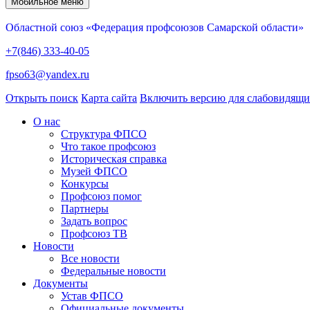
Мобильное меню
Областной союз «Федерация профсоюзов Самарской области»
+7(846) 333-40-05
fpso63@yandex.ru
Открыть поиск
Карта сайта
Включить версию для слабовидящ
О нас
Структура ФПСО
Что такое профсоюз
Историческая справка
Музей ФПСО
Конкурсы
Профсоюз помог
Партнеры
Задать вопрос
Профсоюз ТВ
Новости
Все новости
Федеральные новости
Документы
Устав ФПСО
Официальные документы