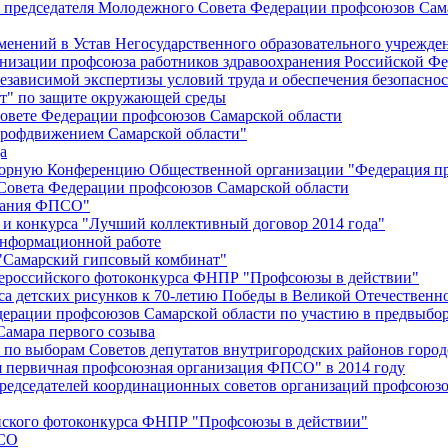
й председателя Молодежного Совета Федерации профсоюзов Сам
менений в Устав Негосударственного образовательного учрежд
анизации профсоюза работников здравоохранения Российской Фе
зависимой экспертизы условий труда и обеспечения безопаснос
" по защите окружающей среды
вете Федерации профсоюзов Самарской области
профдвижением Самарской области"
а
борную Конференцию Общественной организации "Федерация пр
Совета Федерации профсоюзов Самарской области
едания ФПСО"
 и конкурса "Лучший коллективный договор 2014 года"
информационной работе
 "Самарский гипсовый комбинат"
сероссийского фотоконкурса ФНПР "Профсоюзы в действии"
а детских рисунков к 70-летию Победы в Великой Отечественно
дерации профсоюзов Самарской области по участию в предвыбо
Самара первого созыва
о выборам Советов депутатов внутригородских районов город
ая первичная профсоюзная организация ФПСО" в 2014 году
председателей координационных советов организаций профсоюз
ийского фотоконкурса ФНПР "Профсоюзы в действии"
ПСО