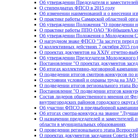
Об утверждении Председателя и заместителе
О стипендиатах ФПСО в 2015 году
Об изменении наименований и о внесении из
О практике работы Самарской областной орг
Об утверждении Положения "О проведении не
О практике работы ППО ОАО "КуйбышевАзот
Об утверждении Положения о Молодежном Со
О нагрудном знаке ФПСО "За заслуги перед 
О коллективных действиях 7 октября 2015 год
О проектах документов на XXIV отчетно-вы
Об утверждении Председателя Молодежного 
Постановление "О проектах документов зас
Об итогах коллективно-договорной кампании
О подведении итогов смотров-конкурсов по 
О состоянии условий и охраны труда на ЗАО
О подведении итогов регионального этапа В
Постановление "О подведении итогов конкурс
Состав лидеров общественного мнения от Фе
внутригородских районов городского округа 
Об участии ФПСО в предвыборной кампании п
Об итогах смотра-конкурса на звание "Лучш
О назначении председателей и заместителей 
области в муниципальных образованиях
О проведении регионального этапа Всеросс
О проектах документов заседания Совета Ф