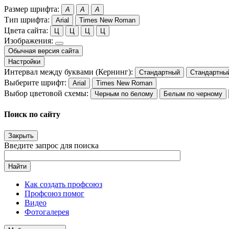
Размер шрифта:
A
A
A
Тип шрифта:
Arial
Times New Roman
Цвета сайта:
Ц
Ц
Ц
Ц
Изображения:
Обычная версия сайта
Настройки
Интервал между буквами (Кернинг):
Стандартный
Стандартны
Выберите шрифт:
Arial
Times New Roman
Выбор цветовой схемы:
Черным по белому
Белым по черному
Поиск по сайту
Закрыть
Введите запрос для поиска
Найти
Как создать профсоюз
Профсоюз помог
Видео
Фотогалерея