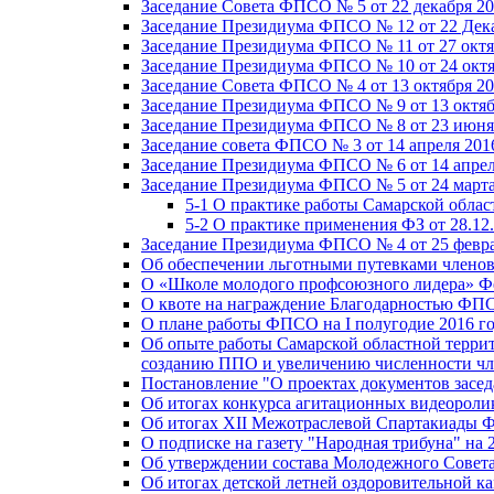
Заседание Совета ФПСО № 5 от 22 декабря 20
Заседание Президиума ФПСО № 12 от 22 Дека
Заседание Президиума ФПСО № 11 от 27 октя
Заседание Президиума ФПСО № 10 от 24 октя
Заседание Совета ФПСО № 4 от 13 октября 20
Заседание Президиума ФПСО № 9 от 13 октяб
Заседание Президиума ФПСО № 8 от 23 июня 
Заседание совета ФПСО № 3 от 14 апреля 201
Заседание Президиума ФПСО № 6 от 14 апрел
Заседание Президиума ФПСО № 5 от 24 марта
5-1 О практике работы Самарской обла
5-2 О практике применения ФЗ от 28.12
Заседание Президиума ФПСО № 4 от 25 февра
Об обеспечении льготными путевками членов
О «Школе молодого профсоюзного лидера» Ф
О квоте на награждение Благодарностью Ф
О плане работы ФПСО на I полугодие 2016 г
Об опыте работы Самарской областной терри
созданию ППО и увеличению численности чл
Постановление "О проектах документов зас
Об итогах конкурса агитационных видеоролик
Об итогах XII Межотраслевой Спартакиады 
О подписке на газету "Народная трибуна" на 
Об утверждении состава Молодежного Совет
Об итогах детской летней оздоровительной ка