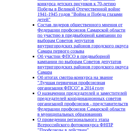
конкурса детских рисунков к 70-летию
Победы в Великой Отечественной войне
1941-1945 годов "Война и Победа глазами
детей"
Состав лидеров общественного мнения от
Федерации профсоюзов Самарской области
по участию в предвыборной кампании по
выборам Советов депутатов
внутригородских районов городского округа
Самара первого созыва
Об участии ФПСО в предвыборной
кампании по выборам Советов депутатов
внутригородских районов городского округа
Самара
Об итогах смотра-конкурса на звание
"Лучшая первичная профсоюзная
организация ФПСО" в 2014 году
О назначении председателей и заместителей
председателей координационных советов
организаций профсоюзов - представительств
Федерации профсоюзов Самарской области
в муниципальных образованиях
О проведении регионального этапа
Всероссийского фотоконкурса ФНПР
"Профсоюзы в действии"