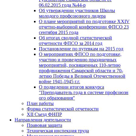
06.02.2015 года №44-р
Об утверждении участников Школы
молодого профсоюзного лидера
О плане мероприятий по подготовке XXIV
отчетно-выборной конференции ФПСО 23
сентября 2015 года
Об итогах сводной статистической
отчетности ФПСО за 2014 год
Постановление по путевкам на 2015 год
О мероприятиях ФПСО по подготовке,
участию и проведению праздничных
мероприятий, посвященных 110-летию
профдвижения Самарской области и 70-
летию Победы в Великой Отечественной
войне 1941-1945 г.г.
О подведении итогов конкурса
"Преподаватель года в системе профсоюзн
ого образования"
План работы
Форма статистической отчетности
XII Съезд ФНПР
Направления деятельности
Правовая защита
Техническая инспекция труда