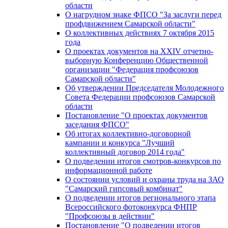
области
О нагрудном знаке ФПСО "За заслуги перед
профдвижением Самарской области"
О коллективных действиях 7 октября 2015
года
О проектах документов на XXIV отчетно-
выборную Конференцию Общественной
организации "Федерация профсоюзов
Самарской области"
Об утверждении Председателя Молодежного
Совета Федерации профсоюзов Самарской
области
Постановление "О проектах документов
заседания ФПСО"
Об итогах коллективно-договорной
кампании и конкурса "Лучший
коллективный договор 2014 года"
О подведении итогов смотров-конкурсов по
информационной работе
О состоянии условий и охраны труда на ЗАО
"Самарский гипсовый комбинат"
О подведении итогов регионального этапа
Всероссийского фотоконкурса ФНПР
"Профсоюзы в действии"
Постановление "О подведении итогов