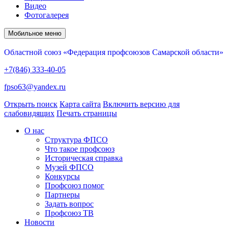
Видео
Фотогалерея
Мобильное меню
Областной союз «Федерация профсоюзов Самарской области»
+7(846) 333-40-05
fpso63@yandex.ru
Открыть поиск
Карта сайта
Включить версию для
слабовидящих
Печать страницы
О нас
Структура ФПСО
Что такое профсоюз
Историческая справка
Музей ФПСО
Конкурсы
Профсоюз помог
Партнеры
Задать вопрос
Профсоюз ТВ
Новости