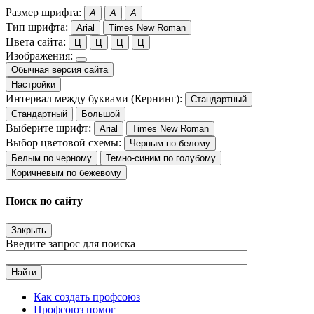
Размер шрифта:
A
A
A
Тип шрифта:
Arial
Times New Roman
Цвета сайта:
Ц
Ц
Ц
Ц
Изображения:
Обычная версия сайта
Настройки
Интервал между буквами (Кернинг):
Стандартный
Стандартный
Большой
Выберите шрифт:
Arial
Times New Roman
Выбор цветовой схемы:
Черным по белому
Белым по черному
Темно-синим по голубому
Коричневым по бежевому
Поиск по сайту
Закрыть
Введите запрос для поиска
Найти
Как создать профсоюз
Профсоюз помог