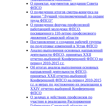
О проектах документов заседания Совета
ФПСО
О подведении итогов смотра-конкурса на
звание "Лучший уполномоченный по охране
труда ФПСО"
О проведении форума профсоюзной
работающей молодежи ФПСО,
посвященного 110-летию профсоюзного
движения Самарской области
Постановление о создании рабочей группы
по подготовке изменений в Устав ФПСО
Анализ выполнения основных направлений
деятельности ФПСО, принятых XXII
отчетно-выборной Конференцией ФПСО на
период 2010-2015 г.г.
Об итогах анализа выполнения основных
направлений деятельности ФПСО,
принятых XXII отчетно-выборной
Конференцией ФПСО на период 2010-2015
г.г. и мерах по достижению их реализации к
XXIV отчетно-выборной Конференции
ФПСО
О задачах и действиях профсоюзов по
участию в реализации Распоряжения
Губернатора Самарской области от