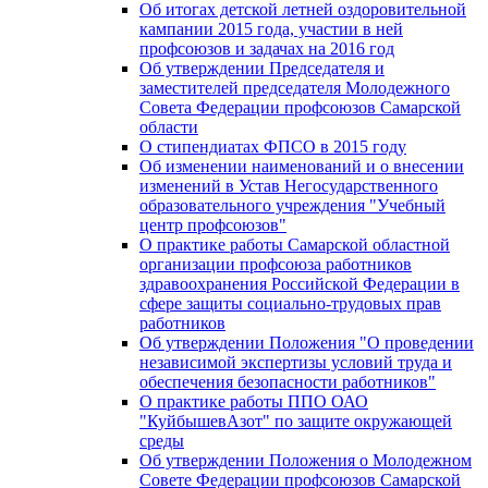
Об итогах детской летней оздоровительной
кампании 2015 года, участии в ней
профсоюзов и задачах на 2016 год
Об утверждении Председателя и
заместителей председателя Молодежного
Совета Федерации профсоюзов Самарской
области
О стипендиатах ФПСО в 2015 году
Об изменении наименований и о внесении
изменений в Устав Негосударственного
образовательного учреждения "Учебный
центр профсоюзов"
О практике работы Самарской областной
организации профсоюза работников
здравоохранения Российской Федерации в
сфере защиты социально-трудовых прав
работников
Об утверждении Положения "О проведении
независимой экспертизы условий труда и
обеспечения безопасности работников"
О практике работы ППО ОАО
"КуйбышевАзот" по защите окружающей
среды
Об утверждении Положения о Молодежном
Совете Федерации профсоюзов Самарской