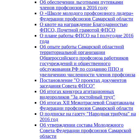
Об обеспечении льготными путевками
членов профсоюзов в 2016 году
О «Школе молодого профсоюзного лидера»
Федерации профсоюзов Самарской области
О квоте на награждение Благодарностью
ФПСО, Почетной грамотой ФПСО
О плане работы ФПСО на I полугодие 2016
года
Об опыте работы Самарской областной
территориальной организации
Общероссийского профсоюза работников
госучреждений и общественного
обслуживания РФ по созданию ППО и
увеличению численности членов профсоюза
Постановление "О проектах документов
заседания Совета ФПСО"
Об итогах конкурса агитационных
видеороликов "За достойный труд"
Об итогах XII Межотраслевой Спартакиады
Федерации профсоюзов Самарской области
О подписке на газету "Народная трибуна" на
2016 год
Об утверждении состава Молодежного
Совета Федерации профсоюзов Самарской
области