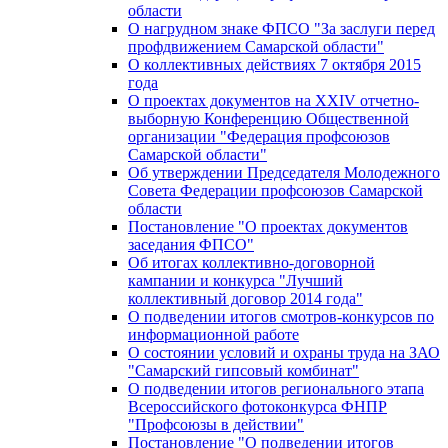
области
О нагрудном знаке ФПСО "За заслуги перед
профдвижением Самарской области"
О коллективных действиях 7 октября 2015
года
О проектах документов на XXIV отчетно-
выборную Конференцию Общественной
организации "Федерация профсоюзов
Самарской области"
Об утверждении Председателя Молодежного
Совета Федерации профсоюзов Самарской
области
Постановление "О проектах документов
заседания ФПСО"
Об итогах коллективно-договорной
кампании и конкурса "Лучший
коллективный договор 2014 года"
О подведении итогов смотров-конкурсов по
информационной работе
О состоянии условий и охраны труда на ЗАО
"Самарский гипсовый комбинат"
О подведении итогов регионального этапа
Всероссийского фотоконкурса ФНПР
"Профсоюзы в действии"
Постановление "О подведении итогов