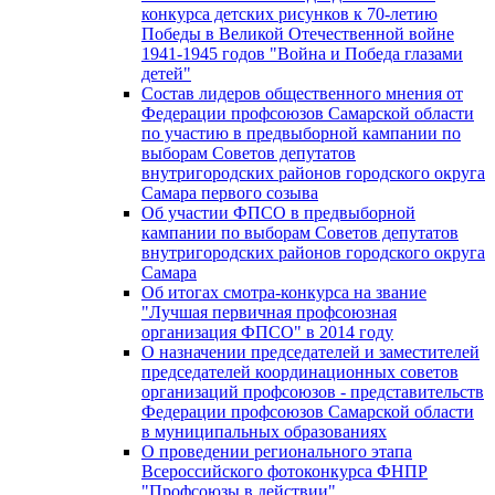
конкурса детских рисунков к 70-летию
Победы в Великой Отечественной войне
1941-1945 годов "Война и Победа глазами
детей"
Состав лидеров общественного мнения от
Федерации профсоюзов Самарской области
по участию в предвыборной кампании по
выборам Советов депутатов
внутригородских районов городского округа
Самара первого созыва
Об участии ФПСО в предвыборной
кампании по выборам Советов депутатов
внутригородских районов городского округа
Самара
Об итогах смотра-конкурса на звание
"Лучшая первичная профсоюзная
организация ФПСО" в 2014 году
О назначении председателей и заместителей
председателей координационных советов
организаций профсоюзов - представительств
Федерации профсоюзов Самарской области
в муниципальных образованиях
О проведении регионального этапа
Всероссийского фотоконкурса ФНПР
"Профсоюзы в действии"