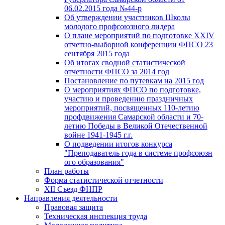
06.02.2015 года №44-р
Об утверждении участников Школы
молодого профсоюзного лидера
О плане мероприятий по подготовке XXIV
отчетно-выборной конференции ФПСО 23
сентября 2015 года
Об итогах сводной статистической
отчетности ФПСО за 2014 год
Постановление по путевкам на 2015 год
О мероприятиях ФПСО по подготовке,
участию и проведению праздничных
мероприятий, посвященных 110-летию
профдвижения Самарской области и 70-
летию Победы в Великой Отечественной
войне 1941-1945 г.г.
О подведении итогов конкурса
"Преподаватель года в системе профсоюзн
ого образования"
План работы
Форма статистической отчетности
XII Съезд ФНПР
Направления деятельности
Правовая защита
Техническая инспекция труда