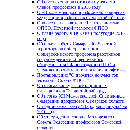
Об обеспечении льготными путевками
членов профсоюзов в 2016 году
О «Школе молодого профсоюзного лидера»
Федерации профсоюзов Самарской области
О квоте на награждение Благодарностью
ФПСО, Почетной грамотой ФПСО
О плане работы ФПСО на I полугодие 2016
года
Об опыте работы Самарской областной
территориальной организации
Общероссийского профсоюза работников
госучреждений и общественного
обслуживания РФ по созданию ППО и
увеличению численности членов профсоюза
Постановление "О проектах документов
заседания Совета ФПСО"
Об итогах конкурса агитационных
видеороликов "За достойный труд"
Об итогах XII Межотраслевой Спартакиады
Федерации профсоюзов Самарской области
О подписке на газету "Народная трибуна" на
2016 год
Об утверждении состава Молодежного
Совета Федерации профсоюзов Самарской
области