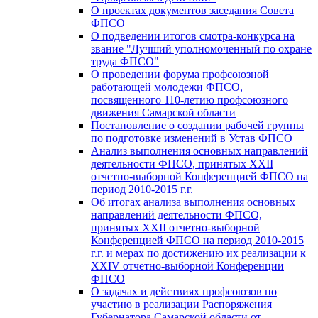
О проектах документов заседания Совета
ФПСО
О подведении итогов смотра-конкурса на
звание "Лучший уполномоченный по охране
труда ФПСО"
О проведении форума профсоюзной
работающей молодежи ФПСО,
посвященного 110-летию профсоюзного
движения Самарской области
Постановление о создании рабочей группы
по подготовке изменений в Устав ФПСО
Анализ выполнения основных направлений
деятельности ФПСО, принятых XXII
отчетно-выборной Конференцией ФПСО на
период 2010-2015 г.г.
Об итогах анализа выполнения основных
направлений деятельности ФПСО,
принятых XXII отчетно-выборной
Конференцией ФПСО на период 2010-2015
г.г. и мерах по достижению их реализации к
XXIV отчетно-выборной Конференции
ФПСО
О задачах и действиях профсоюзов по
участию в реализации Распоряжения
Губернатора Самарской области от