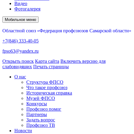
Видео
Фотогалерея
Мобильное меню
Областной союз «Федерация профсоюзов Самарской области»
+7(846) 333-40-05
fpso63@yandex.ru
Открыть поиск
Карта сайта
Включить версию для
слабовидящих
Печать страницы
О нас
Структура ФПСО
Что такое профсоюз
Историческая справка
Музей ФПСО
Конкурсы
Профсоюз помог
Партнеры
Задать вопрос
Профсоюз ТВ
Новости