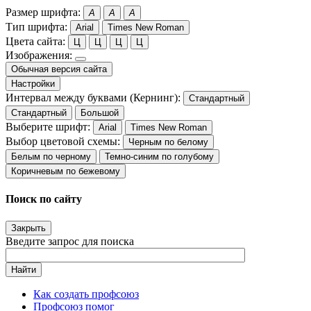
Размер шрифта:
A
A
A
Тип шрифта:
Arial
Times New Roman
Цвета сайта:
Ц
Ц
Ц
Ц
Изображения:
Обычная версия сайта
Настройки
Интервал между буквами (Кернинг):
Стандартный
Стандартный
Большой
Выберите шрифт:
Arial
Times New Roman
Выбор цветовой схемы:
Черным по белому
Белым по черному
Темно-синим по голубому
Коричневым по бежевому
Поиск по сайту
Закрыть
Введите запрос для поиска
Найти
Как создать профсоюз
Профсоюз помог