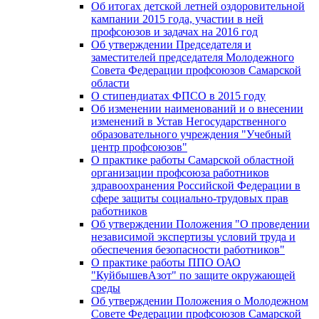
Об итогах детской летней оздоровительной
кампании 2015 года, участии в ней
профсоюзов и задачах на 2016 год
Об утверждении Председателя и
заместителей председателя Молодежного
Совета Федерации профсоюзов Самарской
области
О стипендиатах ФПСО в 2015 году
Об изменении наименований и о внесении
изменений в Устав Негосударственного
образовательного учреждения "Учебный
центр профсоюзов"
О практике работы Самарской областной
организации профсоюза работников
здравоохранения Российской Федерации в
сфере защиты социально-трудовых прав
работников
Об утверждении Положения "О проведении
независимой экспертизы условий труда и
обеспечения безопасности работников"
О практике работы ППО ОАО
"КуйбышевАзот" по защите окружающей
среды
Об утверждении Положения о Молодежном
Совете Федерации профсоюзов Самарской