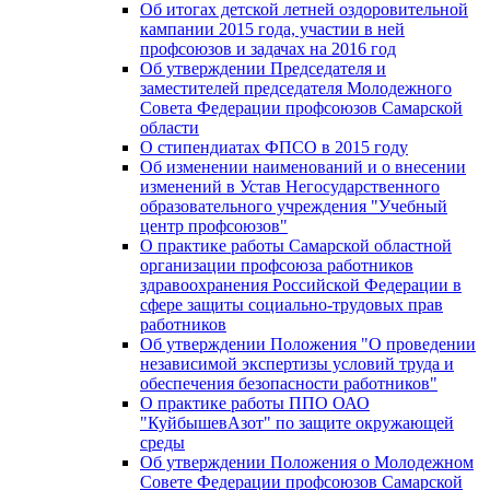
Об итогах детской летней оздоровительной
кампании 2015 года, участии в ней
профсоюзов и задачах на 2016 год
Об утверждении Председателя и
заместителей председателя Молодежного
Совета Федерации профсоюзов Самарской
области
О стипендиатах ФПСО в 2015 году
Об изменении наименований и о внесении
изменений в Устав Негосударственного
образовательного учреждения "Учебный
центр профсоюзов"
О практике работы Самарской областной
организации профсоюза работников
здравоохранения Российской Федерации в
сфере защиты социально-трудовых прав
работников
Об утверждении Положения "О проведении
независимой экспертизы условий труда и
обеспечения безопасности работников"
О практике работы ППО ОАО
"КуйбышевАзот" по защите окружающей
среды
Об утверждении Положения о Молодежном
Совете Федерации профсоюзов Самарской