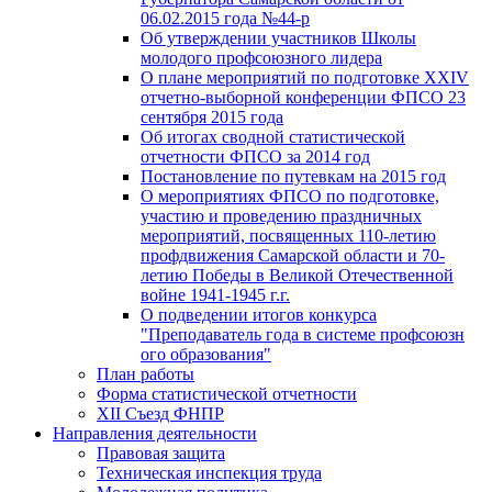
06.02.2015 года №44-р
Об утверждении участников Школы
молодого профсоюзного лидера
О плане мероприятий по подготовке XXIV
отчетно-выборной конференции ФПСО 23
сентября 2015 года
Об итогах сводной статистической
отчетности ФПСО за 2014 год
Постановление по путевкам на 2015 год
О мероприятиях ФПСО по подготовке,
участию и проведению праздничных
мероприятий, посвященных 110-летию
профдвижения Самарской области и 70-
летию Победы в Великой Отечественной
войне 1941-1945 г.г.
О подведении итогов конкурса
"Преподаватель года в системе профсоюзн
ого образования"
План работы
Форма статистической отчетности
XII Съезд ФНПР
Направления деятельности
Правовая защита
Техническая инспекция труда