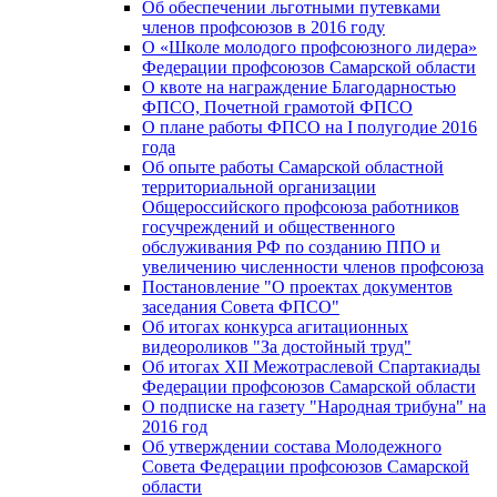
Об обеспечении льготными путевками
членов профсоюзов в 2016 году
О «Школе молодого профсоюзного лидера»
Федерации профсоюзов Самарской области
О квоте на награждение Благодарностью
ФПСО, Почетной грамотой ФПСО
О плане работы ФПСО на I полугодие 2016
года
Об опыте работы Самарской областной
территориальной организации
Общероссийского профсоюза работников
госучреждений и общественного
обслуживания РФ по созданию ППО и
увеличению численности членов профсоюза
Постановление "О проектах документов
заседания Совета ФПСО"
Об итогах конкурса агитационных
видеороликов "За достойный труд"
Об итогах XII Межотраслевой Спартакиады
Федерации профсоюзов Самарской области
О подписке на газету "Народная трибуна" на
2016 год
Об утверждении состава Молодежного
Совета Федерации профсоюзов Самарской
области