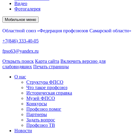
Видео
Фотогалерея
Мобильное меню
Областной союз «Федерация профсоюзов Самарской области»
+7(846) 333-40-05
fpso63@yandex.ru
Открыть поиск
Карта сайта
Включить версию для
слабовидящих
Печать страницы
О нас
Структура ФПСО
Что такое профсоюз
Историческая справка
Музей ФПСО
Конкурсы
Профсоюз помог
Партнеры
Задать вопрос
Профсоюз ТВ
Новости