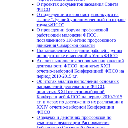
О проектах документов заседания Совета
ФПСО
О подведении итогов смотра-конкурса на
звание "Лучший уполномоченный по охране
труда ФПСО"
О проведении форума профсоюзной
работающей молодежи ФПСО,
посвященного 110-летию профсоюзного
движения Самарской области
Постановление о создании рабочей группы
по подготовке изменений в Устав ФПСО
Анализ выполнения основных направлений
деятельности ФПСО, принятых XXII
отчетно-выборной Конференцией ФПСО на
период 2010-2015 г.г.
Об итогах анализа выполнения основных
направлений деятельности ФПСО,
принятых XXII отчетно-выборной
Конференцией ФПСО на период 2010-2015
г.г. и мерах по достижению их реализации к
XXIV отчетно-выборной Конференции
ФПСО
О задачах и действиях профсоюзов по
участию в реализации Распоряжения
Губернатора Самарской области от