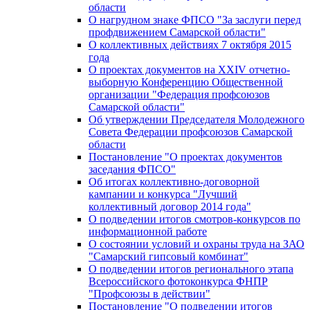
области
О нагрудном знаке ФПСО "За заслуги перед
профдвижением Самарской области"
О коллективных действиях 7 октября 2015
года
О проектах документов на XXIV отчетно-
выборную Конференцию Общественной
организации "Федерация профсоюзов
Самарской области"
Об утверждении Председателя Молодежного
Совета Федерации профсоюзов Самарской
области
Постановление "О проектах документов
заседания ФПСО"
Об итогах коллективно-договорной
кампании и конкурса "Лучший
коллективный договор 2014 года"
О подведении итогов смотров-конкурсов по
информационной работе
О состоянии условий и охраны труда на ЗАО
"Самарский гипсовый комбинат"
О подведении итогов регионального этапа
Всероссийского фотоконкурса ФНПР
"Профсоюзы в действии"
Постановление "О подведении итогов