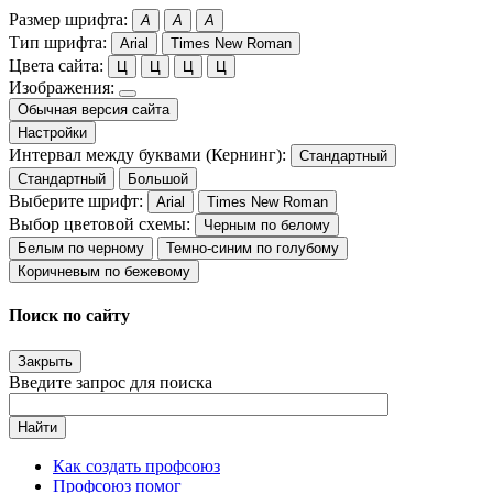
Размер шрифта:
A
A
A
Тип шрифта:
Arial
Times New Roman
Цвета сайта:
Ц
Ц
Ц
Ц
Изображения:
Обычная версия сайта
Настройки
Интервал между буквами (Кернинг):
Стандартный
Стандартный
Большой
Выберите шрифт:
Arial
Times New Roman
Выбор цветовой схемы:
Черным по белому
Белым по черному
Темно-синим по голубому
Коричневым по бежевому
Поиск по сайту
Закрыть
Введите запрос для поиска
Найти
Как создать профсоюз
Профсоюз помог