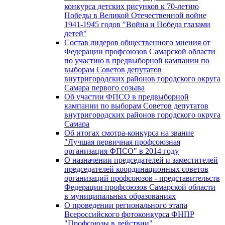
конкурса детских рисунков к 70-летию
Победы в Великой Отечественной войне
1941-1945 годов "Война и Победа глазами
детей"
Состав лидеров общественного мнения от
Федерации профсоюзов Самарской области
по участию в предвыборной кампании по
выборам Советов депутатов
внутригородских районов городского округа
Самара первого созыва
Об участии ФПСО в предвыборной
кампании по выборам Советов депутатов
внутригородских районов городского округа
Самара
Об итогах смотра-конкурса на звание
"Лучшая первичная профсоюзная
организация ФПСО" в 2014 году
О назначении председателей и заместителей
председателей координационных советов
организаций профсоюзов - представительств
Федерации профсоюзов Самарской области
в муниципальных образованиях
О проведении регионального этапа
Всероссийского фотоконкурса ФНПР
"Профсоюзы в действии"