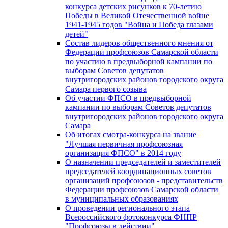
конкурса детских рисунков к 70-летию
Победы в Великой Отечественной войне
1941-1945 годов "Война и Победа глазами
детей"
Состав лидеров общественного мнения от
Федерации профсоюзов Самарской области
по участию в предвыборной кампании по
выборам Советов депутатов
внутригородских районов городского округа
Самара первого созыва
Об участии ФПСО в предвыборной
кампании по выборам Советов депутатов
внутригородских районов городского округа
Самара
Об итогах смотра-конкурса на звание
"Лучшая первичная профсоюзная
организация ФПСО" в 2014 году
О назначении председателей и заместителей
председателей координационных советов
организаций профсоюзов - представительств
Федерации профсоюзов Самарской области
в муниципальных образованиях
О проведении регионального этапа
Всероссийского фотоконкурса ФНПР
"Профсоюзы в действии"