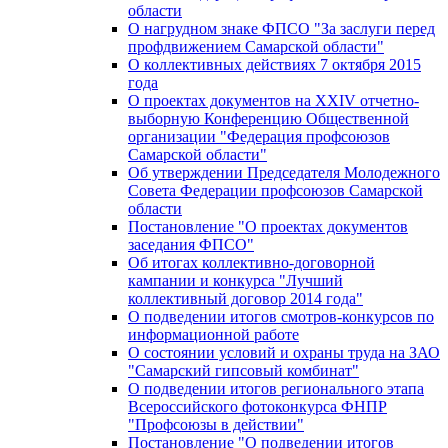
области
О нагрудном знаке ФПСО "За заслуги перед
профдвижением Самарской области"
О коллективных действиях 7 октября 2015
года
О проектах документов на XXIV отчетно-
выборную Конференцию Общественной
организации "Федерация профсоюзов
Самарской области"
Об утверждении Председателя Молодежного
Совета Федерации профсоюзов Самарской
области
Постановление "О проектах документов
заседания ФПСО"
Об итогах коллективно-договорной
кампании и конкурса "Лучший
коллективный договор 2014 года"
О подведении итогов смотров-конкурсов по
информационной работе
О состоянии условий и охраны труда на ЗАО
"Самарский гипсовый комбинат"
О подведении итогов регионального этапа
Всероссийского фотоконкурса ФНПР
"Профсоюзы в действии"
Постановление "О подведении итогов