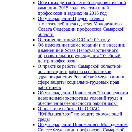
Об итогах детской летней оздоровительной
кампании 2015 года, участии в ней
профсоюзов и задачах на 2016 год
Об утверждении Председателя и
заместителей председателя Молодежного
Совета Федерации профсоюзов Самарской
области
О стипендиатах ФПСО в 2015 году
Об изменении наименований и о внесении
изменений в Устав Негосударственного
образовательного учреждения "Учебный
центр профсоюзов"
О практике работы Самарской областной
организации профсоюза работников
здравоохранения Российской Федерации в
сфере защиты социально-трудовых прав
работников
Об утверждении Положения "О проведении
независимой экспертизы условий труда и
обеспечения безопасности работников"
О практике работы ППО ОАО
"КуйбышевАзот" по защите окружающей
среды
Об утверждении Положения о Молодежном
Совете Федерации профсоюзов Самарской