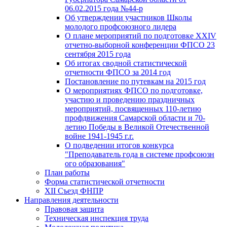
06.02.2015 года №44-р
Об утверждении участников Школы
молодого профсоюзного лидера
О плане мероприятий по подготовке XXIV
отчетно-выборной конференции ФПСО 23
сентября 2015 года
Об итогах сводной статистической
отчетности ФПСО за 2014 год
Постановление по путевкам на 2015 год
О мероприятиях ФПСО по подготовке,
участию и проведению праздничных
мероприятий, посвященных 110-летию
профдвижения Самарской области и 70-
летию Победы в Великой Отечественной
войне 1941-1945 г.г.
О подведении итогов конкурса
"Преподаватель года в системе профсоюзн
ого образования"
План работы
Форма статистической отчетности
XII Съезд ФНПР
Направления деятельности
Правовая защита
Техническая инспекция труда