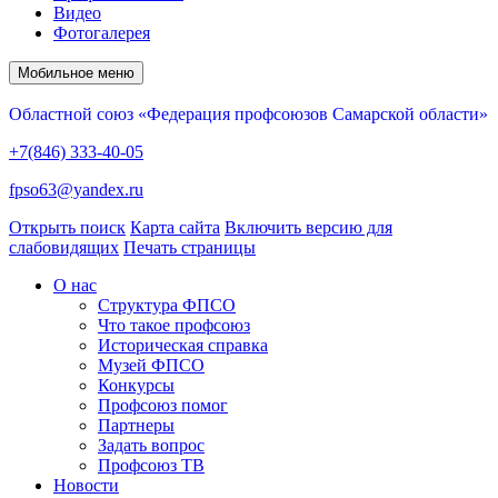
Видео
Фотогалерея
Мобильное меню
Областной союз «Федерация профсоюзов Самарской области»
+7(846) 333-40-05
fpso63@yandex.ru
Открыть поиск
Карта сайта
Включить версию для
слабовидящих
Печать страницы
О нас
Структура ФПСО
Что такое профсоюз
Историческая справка
Музей ФПСО
Конкурсы
Профсоюз помог
Партнеры
Задать вопрос
Профсоюз ТВ
Новости