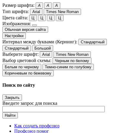
Размер шрифта:
A
A
A
Тип шрифта:
Arial
Times New Roman
Цвета сайта:
Ц
Ц
Ц
Ц
Изображения:
Обычная версия сайта
Настройки
Интервал между буквами (Кернинг):
Стандартный
Стандартный
Большой
Выберите шрифт:
Arial
Times New Roman
Выбор цветовой схемы:
Черным по белому
Белым по черному
Темно-синим по голубому
Коричневым по бежевому
Поиск по сайту
Закрыть
Введите запрос для поиска
Найти
Как создать профсоюз
Профсоюз помог