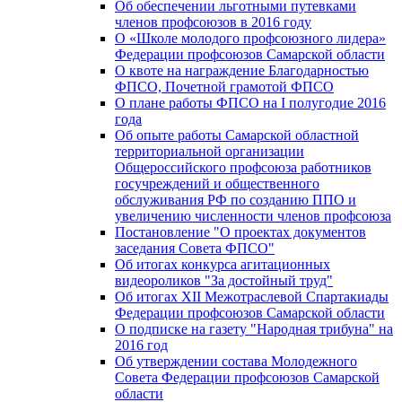
Об обеспечении льготными путевками
членов профсоюзов в 2016 году
О «Школе молодого профсоюзного лидера»
Федерации профсоюзов Самарской области
О квоте на награждение Благодарностью
ФПСО, Почетной грамотой ФПСО
О плане работы ФПСО на I полугодие 2016
года
Об опыте работы Самарской областной
территориальной организации
Общероссийского профсоюза работников
госучреждений и общественного
обслуживания РФ по созданию ППО и
увеличению численности членов профсоюза
Постановление "О проектах документов
заседания Совета ФПСО"
Об итогах конкурса агитационных
видеороликов "За достойный труд"
Об итогах XII Межотраслевой Спартакиады
Федерации профсоюзов Самарской области
О подписке на газету "Народная трибуна" на
2016 год
Об утверждении состава Молодежного
Совета Федерации профсоюзов Самарской
области