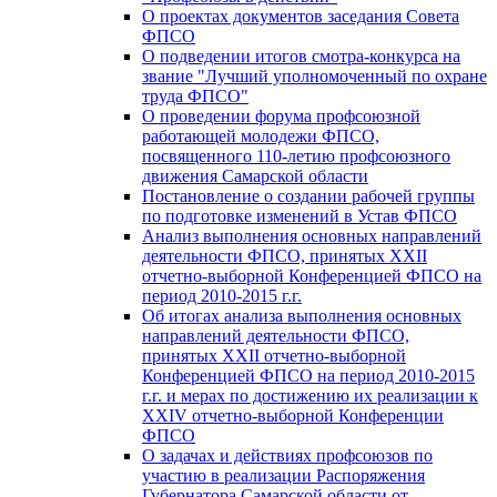
О проектах документов заседания Совета
ФПСО
О подведении итогов смотра-конкурса на
звание "Лучший уполномоченный по охране
труда ФПСО"
О проведении форума профсоюзной
работающей молодежи ФПСО,
посвященного 110-летию профсоюзного
движения Самарской области
Постановление о создании рабочей группы
по подготовке изменений в Устав ФПСО
Анализ выполнения основных направлений
деятельности ФПСО, принятых XXII
отчетно-выборной Конференцией ФПСО на
период 2010-2015 г.г.
Об итогах анализа выполнения основных
направлений деятельности ФПСО,
принятых XXII отчетно-выборной
Конференцией ФПСО на период 2010-2015
г.г. и мерах по достижению их реализации к
XXIV отчетно-выборной Конференции
ФПСО
О задачах и действиях профсоюзов по
участию в реализации Распоряжения
Губернатора Самарской области от