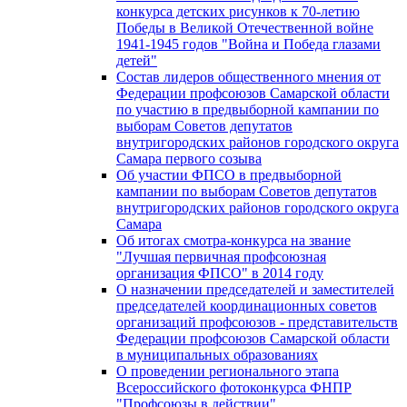
конкурса детских рисунков к 70-летию
Победы в Великой Отечественной войне
1941-1945 годов "Война и Победа глазами
детей"
Состав лидеров общественного мнения от
Федерации профсоюзов Самарской области
по участию в предвыборной кампании по
выборам Советов депутатов
внутригородских районов городского округа
Самара первого созыва
Об участии ФПСО в предвыборной
кампании по выборам Советов депутатов
внутригородских районов городского округа
Самара
Об итогах смотра-конкурса на звание
"Лучшая первичная профсоюзная
организация ФПСО" в 2014 году
О назначении председателей и заместителей
председателей координационных советов
организаций профсоюзов - представительств
Федерации профсоюзов Самарской области
в муниципальных образованиях
О проведении регионального этапа
Всероссийского фотоконкурса ФНПР
"Профсоюзы в действии"