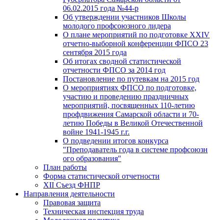
06.02.2015 года №44-р
Об утверждении участников Школы
молодого профсоюзного лидера
О плане мероприятий по подготовке XXIV
отчетно-выборной конференции ФПСО 23
сентября 2015 года
Об итогах сводной статистической
отчетности ФПСО за 2014 год
Постановление по путевкам на 2015 год
О мероприятиях ФПСО по подготовке,
участию и проведению праздничных
мероприятий, посвященных 110-летию
профдвижения Самарской области и 70-
летию Победы в Великой Отечественной
войне 1941-1945 г.г.
О подведении итогов конкурса
"Преподаватель года в системе профсоюзн
ого образования"
План работы
Форма статистической отчетности
XII Съезд ФНПР
Направления деятельности
Правовая защита
Техническая инспекция труда