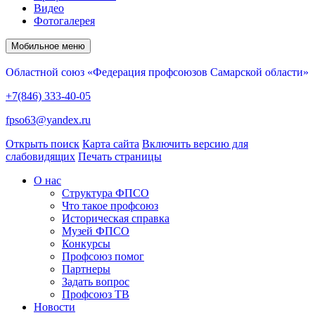
Видео
Фотогалерея
Мобильное меню
Областной союз «Федерация профсоюзов Самарской области»
+7(846) 333-40-05
fpso63@yandex.ru
Открыть поиск
Карта сайта
Включить версию для
слабовидящих
Печать страницы
О нас
Структура ФПСО
Что такое профсоюз
Историческая справка
Музей ФПСО
Конкурсы
Профсоюз помог
Партнеры
Задать вопрос
Профсоюз ТВ
Новости