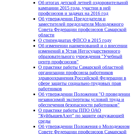
Об итогах детской летней оздоровительной
кампании 2015 года, участии в ней
профсоюзов и задачах на 2016 год
Об утверждении Председателя и
заместителей председателя Молодежного
Совета Федерации профсоюзов Самарской
области
О стипендиатах ФПСО в 2015 году
Об изменении наименований и о внесении
изменений в Устав Негосударственного
образовательного учреждения "Учебный
центр профсоюзов"
О практике работы Самарской областной
организации профсоюза работников
здравоохранения Российской Федерации в
сфере защиты социально-трудовых прав
работников
Об утверждении Положения "О проведении
независимой экспертизы условий труда и
обеспечения безопасности работников"
О практике работы ППО ОАО
"КуйбышевАзот" по защите окружающей
среды
Об утверждении Положения о Молодежном
Совете Федерации профсоюзов Самарской