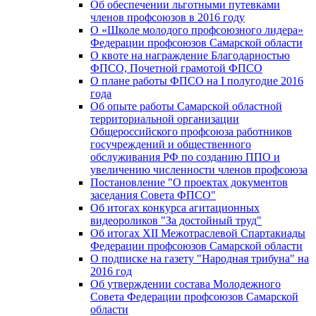
Об обеспечении льготными путевками
членов профсоюзов в 2016 году
О «Школе молодого профсоюзного лидера»
Федерации профсоюзов Самарской области
О квоте на награждение Благодарностью
ФПСО, Почетной грамотой ФПСО
О плане работы ФПСО на I полугодие 2016
года
Об опыте работы Самарской областной
территориальной организации
Общероссийского профсоюза работников
госучреждений и общественного
обслуживания РФ по созданию ППО и
увеличению численности членов профсоюза
Постановление "О проектах документов
заседания Совета ФПСО"
Об итогах конкурса агитационных
видеороликов "За достойный труд"
Об итогах XII Межотраслевой Спартакиады
Федерации профсоюзов Самарской области
О подписке на газету "Народная трибуна" на
2016 год
Об утверждении состава Молодежного
Совета Федерации профсоюзов Самарской
области