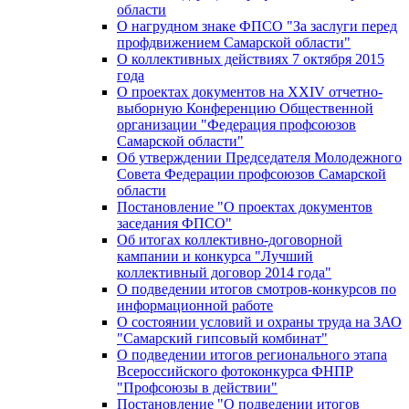
области
О нагрудном знаке ФПСО "За заслуги перед
профдвижением Самарской области"
О коллективных действиях 7 октября 2015
года
О проектах документов на XXIV отчетно-
выборную Конференцию Общественной
организации "Федерация профсоюзов
Самарской области"
Об утверждении Председателя Молодежного
Совета Федерации профсоюзов Самарской
области
Постановление "О проектах документов
заседания ФПСО"
Об итогах коллективно-договорной
кампании и конкурса "Лучший
коллективный договор 2014 года"
О подведении итогов смотров-конкурсов по
информационной работе
О состоянии условий и охраны труда на ЗАО
"Самарский гипсовый комбинат"
О подведении итогов регионального этапа
Всероссийского фотоконкурса ФНПР
"Профсоюзы в действии"
Постановление "О подведении итогов