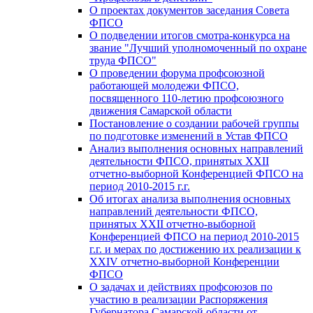
О проектах документов заседания Совета
ФПСО
О подведении итогов смотра-конкурса на
звание "Лучший уполномоченный по охране
труда ФПСО"
О проведении форума профсоюзной
работающей молодежи ФПСО,
посвященного 110-летию профсоюзного
движения Самарской области
Постановление о создании рабочей группы
по подготовке изменений в Устав ФПСО
Анализ выполнения основных направлений
деятельности ФПСО, принятых XXII
отчетно-выборной Конференцией ФПСО на
период 2010-2015 г.г.
Об итогах анализа выполнения основных
направлений деятельности ФПСО,
принятых XXII отчетно-выборной
Конференцией ФПСО на период 2010-2015
г.г. и мерах по достижению их реализации к
XXIV отчетно-выборной Конференции
ФПСО
О задачах и действиях профсоюзов по
участию в реализации Распоряжения
Губернатора Самарской области от