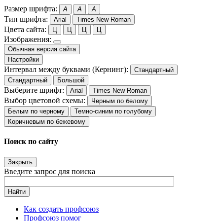
Размер шрифта:
A
A
A
Тип шрифта:
Arial
Times New Roman
Цвета сайта:
Ц
Ц
Ц
Ц
Изображения:
Обычная версия сайта
Настройки
Интервал между буквами (Кернинг):
Стандартный
Стандартный
Большой
Выберите шрифт:
Arial
Times New Roman
Выбор цветовой схемы:
Черным по белому
Белым по черному
Темно-синим по голубому
Коричневым по бежевому
Поиск по сайту
Закрыть
Введите запрос для поиска
Найти
Как создать профсоюз
Профсоюз помог