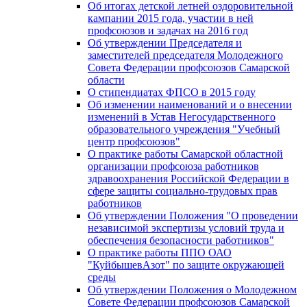
Об итогах детской летней оздоровительной
кампании 2015 года, участии в ней
профсоюзов и задачах на 2016 год
Об утверждении Председателя и
заместителей председателя Молодежного
Совета Федерации профсоюзов Самарской
области
О стипендиатах ФПСО в 2015 году
Об изменении наименований и о внесении
изменений в Устав Негосударственного
образовательного учреждения "Учебный
центр профсоюзов"
О практике работы Самарской областной
организации профсоюза работников
здравоохранения Российской Федерации в
сфере защиты социально-трудовых прав
работников
Об утверждении Положения "О проведении
независимой экспертизы условий труда и
обеспечения безопасности работников"
О практике работы ППО ОАО
"КуйбышевАзот" по защите окружающей
среды
Об утверждении Положения о Молодежном
Совете Федерации профсоюзов Самарской