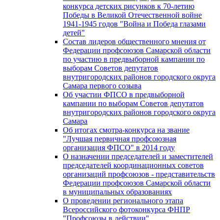
конкурса детских рисунков к 70-летию
Победы в Великой Отечественной войне
1941-1945 годов "Война и Победа глазами
детей"
Состав лидеров общественного мнения от
Федерации профсоюзов Самарской области
по участию в предвыборной кампании по
выборам Советов депутатов
внутригородских районов городского округа
Самара первого созыва
Об участии ФПСО в предвыборной
кампании по выборам Советов депутатов
внутригородских районов городского округа
Самара
Об итогах смотра-конкурса на звание
"Лучшая первичная профсоюзная
организация ФПСО" в 2014 году
О назначении председателей и заместителей
председателей координационных советов
организаций профсоюзов - представительств
Федерации профсоюзов Самарской области
в муниципальных образованиях
О проведении регионального этапа
Всероссийского фотоконкурса ФНПР
"Профсоюзы в действии"