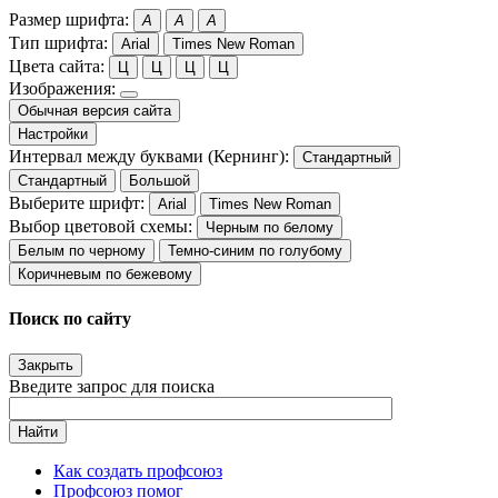
Размер шрифта:
A
A
A
Тип шрифта:
Arial
Times New Roman
Цвета сайта:
Ц
Ц
Ц
Ц
Изображения:
Обычная версия сайта
Настройки
Интервал между буквами (Кернинг):
Стандартный
Стандартный
Большой
Выберите шрифт:
Arial
Times New Roman
Выбор цветовой схемы:
Черным по белому
Белым по черному
Темно-синим по голубому
Коричневым по бежевому
Поиск по сайту
Закрыть
Введите запрос для поиска
Найти
Как создать профсоюз
Профсоюз помог