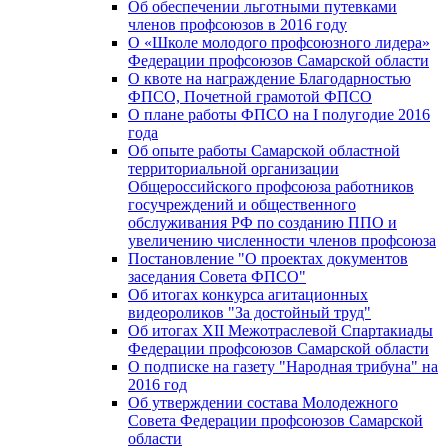
Об обеспечении льготными путевками
членов профсоюзов в 2016 году
О «Школе молодого профсоюзного лидера»
Федерации профсоюзов Самарской области
О квоте на награждение Благодарностью
ФПСО, Почетной грамотой ФПСО
О плане работы ФПСО на I полугодие 2016
года
Об опыте работы Самарской областной
территориальной организации
Общероссийского профсоюза работников
госучреждений и общественного
обслуживания РФ по созданию ППО и
увеличению численности членов профсоюза
Постановление "О проектах документов
заседания Совета ФПСО"
Об итогах конкурса агитационных
видеороликов "За достойный труд"
Об итогах XII Межотраслевой Спартакиады
Федерации профсоюзов Самарской области
О подписке на газету "Народная трибуна" на
2016 год
Об утверждении состава Молодежного
Совета Федерации профсоюзов Самарской
области