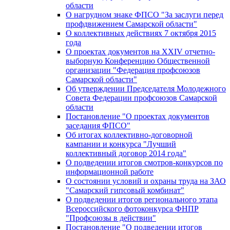
области
О нагрудном знаке ФПСО "За заслуги перед
профдвижением Самарской области"
О коллективных действиях 7 октября 2015
года
О проектах документов на XXIV отчетно-
выборную Конференцию Общественной
организации "Федерация профсоюзов
Самарской области"
Об утверждении Председателя Молодежного
Совета Федерации профсоюзов Самарской
области
Постановление "О проектах документов
заседания ФПСО"
Об итогах коллективно-договорной
кампании и конкурса "Лучший
коллективный договор 2014 года"
О подведении итогов смотров-конкурсов по
информационной работе
О состоянии условий и охраны труда на ЗАО
"Самарский гипсовый комбинат"
О подведении итогов регионального этапа
Всероссийского фотоконкурса ФНПР
"Профсоюзы в действии"
Постановление "О подведении итогов