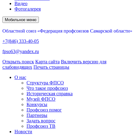
Видео
Фотогалерея
Мобильное меню
Областной союз «Федерация профсоюзов Самарской области»
+7(846) 333-40-05
fpso63@yandex.ru
Открыть поиск
Карта сайта
Включить версию для
слабовидящих
Печать страницы
О нас
Структура ФПСО
Что такое профсоюз
Историческая справка
Музей ФПСО
Конкурсы
Профсоюз помог
Партнеры
Задать вопрос
Профсоюз ТВ
Новости