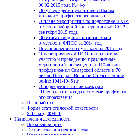
06.02.2015 года №44-р
Об утверждении участников Школы
молодого профсоюзного лидера
О плане мероприятий по подготовке XXIV
отчетно-выборной конференции ФПСО 23
сентября 2015 года
Об итогах сводной статистической
отчетности ФПСО за 2014 год
Постановление по путевкам на 2015 год
О мероприятиях ФПСО по подготовке,
участию и проведению праздничных
мероприятий, посвященных 110-летию
профдвижения Самарской области и 70-
летию Победы в Великой Отечественной
войне 1941-1945 г.г.
О подведении итогов конкурса
"Преподаватель года в системе профсоюзн
ого образования"
План работы
Форма статистической отчетности
XII Съезд ФНПР
Направления деятельности
Правовая защита
Техническая инспекция труда