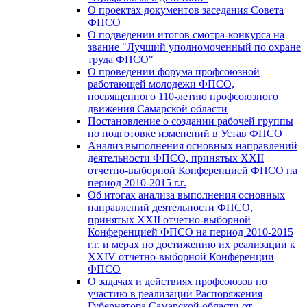
О проектах документов заседания Совета
ФПСО
О подведении итогов смотра-конкурса на
звание "Лучший уполномоченный по охране
труда ФПСО"
О проведении форума профсоюзной
работающей молодежи ФПСО,
посвященного 110-летию профсоюзного
движения Самарской области
Постановление о создании рабочей группы
по подготовке изменений в Устав ФПСО
Анализ выполнения основных направлений
деятельности ФПСО, принятых XXII
отчетно-выборной Конференцией ФПСО на
период 2010-2015 г.г.
Об итогах анализа выполнения основных
направлений деятельности ФПСО,
принятых XXII отчетно-выборной
Конференцией ФПСО на период 2010-2015
г.г. и мерах по достижению их реализации к
XXIV отчетно-выборной Конференции
ФПСО
О задачах и действиях профсоюзов по
участию в реализации Распоряжения
Губернатора Самарской области от