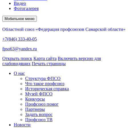
Видео
Фотогалерея
Мобильное меню
Областной союз «Федерация профсоюзов Самарской области»
+7(846) 333-40-05
fpso63@yandex.ru
Открыть поиск
Карта сайта
Включить версию для
слабовидящих
Печать страницы
О нас
Структура ФПСО
Что такое профсоюз
Историческая справка
Музей ФПСО
Конкурсы
Профсоюз помог
Партнеры
Задать вопрос
Профсоюз ТВ
Новости