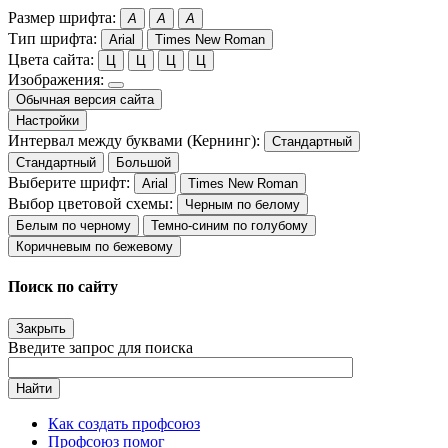
Размер шрифта:
A
A
A
Тип шрифта:
Arial
Times New Roman
Цвета сайта:
Ц
Ц
Ц
Ц
Изображения:
Обычная версия сайта
Настройки
Интервал между буквами (Кернинг):
Стандартный
Стандартный
Большой
Выберите шрифт:
Arial
Times New Roman
Выбор цветовой схемы:
Черным по белому
Белым по черному
Темно-синим по голубому
Коричневым по бежевому
Поиск по сайту
Закрыть
Введите запрос для поиска
Найти
Как создать профсоюз
Профсоюз помог