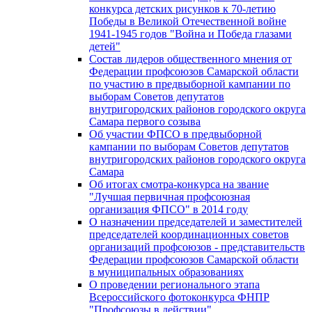
конкурса детских рисунков к 70-летию
Победы в Великой Отечественной войне
1941-1945 годов "Война и Победа глазами
детей"
Состав лидеров общественного мнения от
Федерации профсоюзов Самарской области
по участию в предвыборной кампании по
выборам Советов депутатов
внутригородских районов городского округа
Самара первого созыва
Об участии ФПСО в предвыборной
кампании по выборам Советов депутатов
внутригородских районов городского округа
Самара
Об итогах смотра-конкурса на звание
"Лучшая первичная профсоюзная
организация ФПСО" в 2014 году
О назначении председателей и заместителей
председателей координационных советов
организаций профсоюзов - представительств
Федерации профсоюзов Самарской области
в муниципальных образованиях
О проведении регионального этапа
Всероссийского фотоконкурса ФНПР
"Профсоюзы в действии"