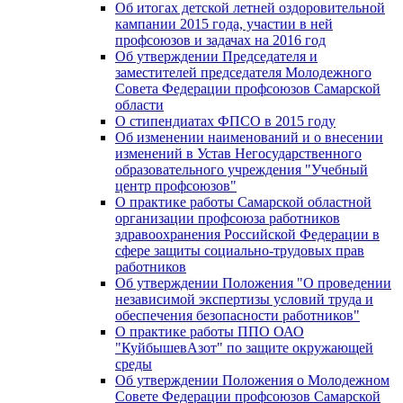
Об итогах детской летней оздоровительной
кампании 2015 года, участии в ней
профсоюзов и задачах на 2016 год
Об утверждении Председателя и
заместителей председателя Молодежного
Совета Федерации профсоюзов Самарской
области
О стипендиатах ФПСО в 2015 году
Об изменении наименований и о внесении
изменений в Устав Негосударственного
образовательного учреждения "Учебный
центр профсоюзов"
О практике работы Самарской областной
организации профсоюза работников
здравоохранения Российской Федерации в
сфере защиты социально-трудовых прав
работников
Об утверждении Положения "О проведении
независимой экспертизы условий труда и
обеспечения безопасности работников"
О практике работы ППО ОАО
"КуйбышевАзот" по защите окружающей
среды
Об утверждении Положения о Молодежном
Совете Федерации профсоюзов Самарской