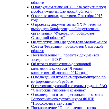
области
О нагрудном знаке ФПСО "За заслуги перед
профдвижением Самарской области"
О коллективных действиях 7 октября 2015
года
О проектах документов на XXIV отчетно-
выборную Конференцию Общественной
организации "Федерация профсоюзов
Самарской области"
Об утверждении Председателя Молодежного
Совета Федерации профсоюзов Самарской
области
Постановление "О проектах документов
заседания ФПСО"
Об итогах коллективно-договорной
кампании и конкурса "Лучший
коллективный договор 2014 года"
О подведении итогов смотров-конкурсов по
информационной работе
О состоянии условий и охраны труда на ЗАО
"Самарский гипсовый комбинат"
О подведении итогов регионального этапа
Всероссийского фотоконкурса ФНПР
"Профсоюзы в действии"
Постановление "О подведении итогов