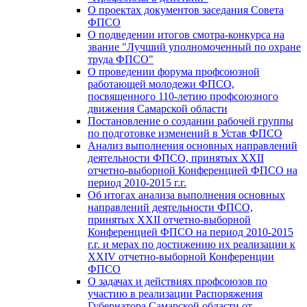
О проектах документов заседания Совета
ФПСО
О подведении итогов смотра-конкурса на
звание "Лучший уполномоченный по охране
труда ФПСО"
О проведении форума профсоюзной
работающей молодежи ФПСО,
посвященного 110-летию профсоюзного
движения Самарской области
Постановление о создании рабочей группы
по подготовке изменений в Устав ФПСО
Анализ выполнения основных направлений
деятельности ФПСО, принятых XXII
отчетно-выборной Конференцией ФПСО на
период 2010-2015 г.г.
Об итогах анализа выполнения основных
направлений деятельности ФПСО,
принятых XXII отчетно-выборной
Конференцией ФПСО на период 2010-2015
г.г. и мерах по достижению их реализации к
XXIV отчетно-выборной Конференции
ФПСО
О задачах и действиях профсоюзов по
участию в реализации Распоряжения
Губернатора Самарской области от