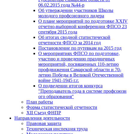
06.02.2015 года №44-р
Об утверждении участников Школы
молодого профсоюзного лидера
О плане мероприятий по подготовке XXIV
отчетно-выборной конференции ФПСО 23
сентября 2015 года
Об итогах сводной статистической
отчетности ФПСО за 2014 год
Постановление по путевкам на 2015 год
О мероприятиях ФПСО по подготовке,
участию и проведению праздничных
мероприятий, посвященных 110-летию
профдвижения Самарской области и 70-
летию Победы в Великой Отечественной
войне 1941-1945 г.г.
О подведении итогов конкурса
"Преподаватель года в системе профсоюзн
ого образования"
План работы
Форма статистической отчетности
XII Съезд ФНПР
Направления деятельности
Правовая защита
Техническая инспекция труда