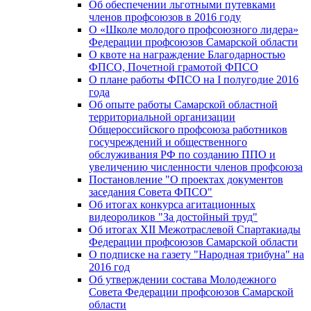
Об обеспечении льготными путевками
членов профсоюзов в 2016 году
О «Школе молодого профсоюзного лидера»
Федерации профсоюзов Самарской области
О квоте на награждение Благодарностью
ФПСО, Почетной грамотой ФПСО
О плане работы ФПСО на I полугодие 2016
года
Об опыте работы Самарской областной
территориальной организации
Общероссийского профсоюза работников
госучреждений и общественного
обслуживания РФ по созданию ППО и
увеличению численности членов профсоюза
Постановление "О проектах документов
заседания Совета ФПСО"
Об итогах конкурса агитационных
видеороликов "За достойный труд"
Об итогах XII Межотраслевой Спартакиады
Федерации профсоюзов Самарской области
О подписке на газету "Народная трибуна" на
2016 год
Об утверждении состава Молодежного
Совета Федерации профсоюзов Самарской
области