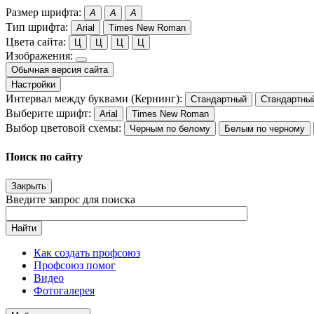
Размер шрифта:
A
A
A
Тип шрифта:
Arial
Times New Roman
Цвета сайта:
Ц
Ц
Ц
Ц
Изображения:
Обычная версия сайта
Настройки
Интервал между буквами (Кернинг):
Стандартный
Стандартны
Выберите шрифт:
Arial
Times New Roman
Выбор цветовой схемы:
Черным по белому
Белым по черному
Поиск по сайту
Закрыть
Введите запрос для поиска
Найти
Как создать профсоюз
Профсоюз помог
Видео
Фотогалерея