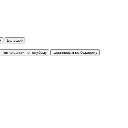
й
Большой
Темно-синим по голубому
Коричневым по бежевому