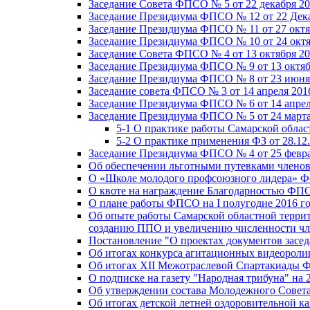
Заседание Совета ФПСО № 5 от 22 декабря 20
Заседание Президиума ФПСО № 12 от 22 Дека
Заседание Президиума ФПСО № 11 от 27 октя
Заседание Президиума ФПСО № 10 от 24 октя
Заседание Совета ФПСО № 4 от 13 октября 20
Заседание Президиума ФПСО № 9 от 13 октяб
Заседание Президиума ФПСО № 8 от 23 июня 
Заседание совета ФПСО № 3 от 14 апреля 201
Заседание Президиума ФПСО № 6 от 14 апрел
Заседание Президиума ФПСО № 5 от 24 марта
5-1 О практике работы Самарской обла
5-2 О практике применения ФЗ от 28.12
Заседание Президиума ФПСО № 4 от 25 февра
Об обеспечении льготными путевками членов
О «Школе молодого профсоюзного лидера» Ф
О квоте на награждение Благодарностью Ф
О плане работы ФПСО на I полугодие 2016 г
Об опыте работы Самарской областной терри
созданию ППО и увеличению численности чл
Постановление "О проектах документов зас
Об итогах конкурса агитационных видеоролик
Об итогах XII Межотраслевой Спартакиады 
О подписке на газету "Народная трибуна" на 
Об утверждении состава Молодежного Совет
Об итогах детской летней оздоровительной ка