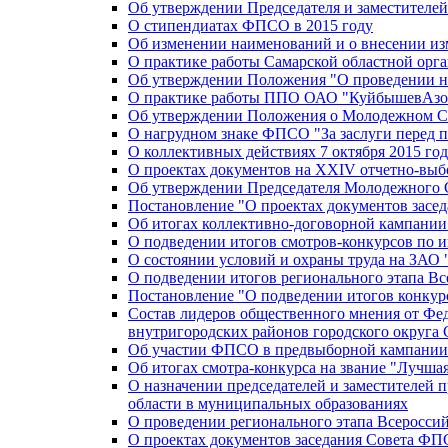
Об утверждении Председателя и заместителе
О стипендиатах ФПСО в 2015 году
Об изменении наименований и о внесении из
О практике работы Самарской областной орг
Об утверждении Положения "О проведении не
О практике работы ППО ОАО "КуйбышевАзот
Об утверждении Положения о Молодежном Со
О нагрудном знаке ФПСО "За заслуги перед 
О коллективных действиях 7 октября 2015 год
О проектах документов на XXIV отчетно-вы
Об утверждении Председателя Молодежного 
Постановление "О проектах документов зас
Об итогах коллективно-договорной кампании
О подведении итогов смотров-конкурсов по 
О состоянии условий и охраны труда на ЗАО
О подведении итогов регионального этапа В
Постановление "О подведении итогов конкурс
Состав лидеров общественного мнения от Фе
внутригородских районов городского округа 
Об участии ФПСО в предвыборной кампании п
Об итогах смотра-конкурса на звание "Лучш
О назначении председателей и заместителей 
области в муниципальных образованиях
О проведении регионального этапа Всеросс
О проектах документов заседания Совета Ф