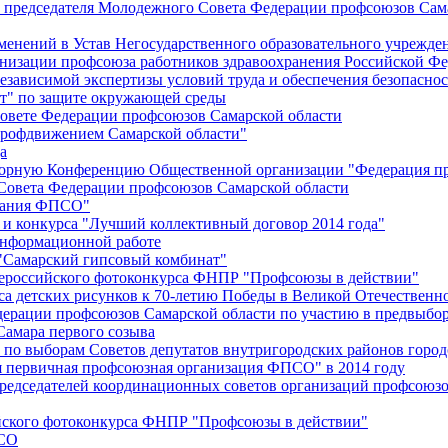
й председателя Молодежного Совета Федерации профсоюзов Сам
менений в Устав Негосударственного образовательного учрежд
анизации профсоюза работников здравоохранения Российской Фе
зависимой экспертизы условий труда и обеспечения безопаснос
" по защите окружающей среды
вете Федерации профсоюзов Самарской области
профдвижением Самарской области"
а
борную Конференцию Общественной организации "Федерация пр
Совета Федерации профсоюзов Самарской области
едания ФПСО"
 и конкурса "Лучший коллективный договор 2014 года"
информационной работе
 "Самарский гипсовый комбинат"
сероссийского фотоконкурса ФНПР "Профсоюзы в действии"
а детских рисунков к 70-летию Победы в Великой Отечественно
дерации профсоюзов Самарской области по участию в предвыбо
Самара первого созыва
о выборам Советов депутатов внутригородских районов город
ая первичная профсоюзная организация ФПСО" в 2014 году
председателей координационных советов организаций профсоюз
ийского фотоконкурса ФНПР "Профсоюзы в действии"
ПСО