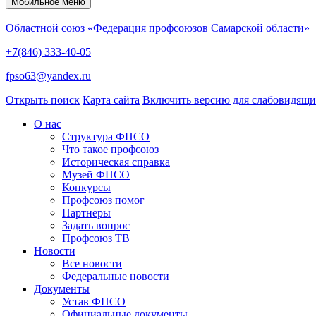
Мобильное меню
Областной союз «Федерация профсоюзов Самарской области»
+7(846) 333-40-05
fpso63@yandex.ru
Открыть поиск
Карта сайта
Включить версию для слабовидящ
О нас
Структура ФПСО
Что такое профсоюз
Историческая справка
Музей ФПСО
Конкурсы
Профсоюз помог
Партнеры
Задать вопрос
Профсоюз ТВ
Новости
Все новости
Федеральные новости
Документы
Устав ФПСО
Официальные документы