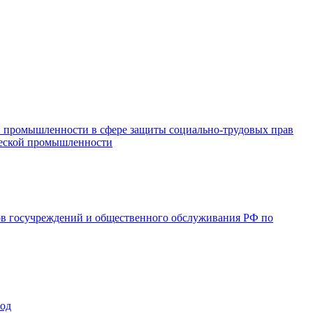
и промышленности в сфере защиты социально-трудовых прав
ической промышленности
ов госучреждений и общественного обслуживания РФ по
год