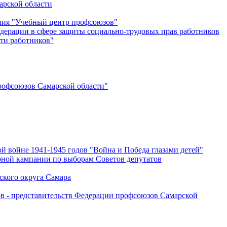
арской области
ения "Учебный центр профсоюзов"
дерации в сфере защиты социально-трудовых прав работников
ти работников"
офсоюзов Самарской области"
й войне 1941-1945 годов "Война и Победа глазами детей"
рной кампании по выборам Советов депутатов
ского округа Самара
ов - представительств Федерации профсоюзов Самарской