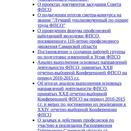
О проектах документов заседания Совета
ФПСО
О подведении итогов смотра-конкурса на
звание "Лучший уполномоченный по охране
труда ФПСО"
О проведении форума профсоюзной
работающей молодежи ФПСО,
посвященного 110-летию профсоюзного
движения Самарской области
Постановление о создании рабочей группы
по подготовке изменений в Устав ФПСО
Анализ выполнения основных направлений
деятельности ФПСО, принятых XXII
отчетно-выборной Конференцией ФПСО на
период 2010-2015 г.г.
Об итогах анализа выполнения основных
направлений деятельности ФПСО,
принятых XXII отчетно-выборной
Конференцией ФПСО на период 2010-2015
г.г. и мерах по достижению их реализации к
XXIV отчетно-выборной Конференции
ФПСО
О задачах и действиях профсоюзов по
участию в реализации Распоряжения
Губернатора Самарской области от