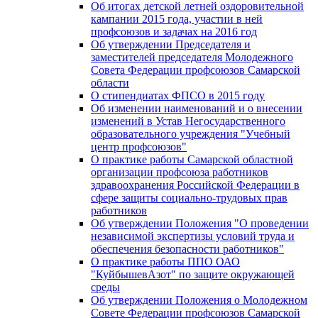
Об итогах детской летней оздоровительной
кампании 2015 года, участии в ней
профсоюзов и задачах на 2016 год
Об утверждении Председателя и
заместителей председателя Молодежного
Совета Федерации профсоюзов Самарской
области
О стипендиатах ФПСО в 2015 году
Об изменении наименований и о внесении
изменений в Устав Негосударственного
образовательного учреждения "Учебный
центр профсоюзов"
О практике работы Самарской областной
организации профсоюза работников
здравоохранения Российской Федерации в
сфере защиты социально-трудовых прав
работников
Об утверждении Положения "О проведении
независимой экспертизы условий труда и
обеспечения безопасности работников"
О практике работы ППО ОАО
"КуйбышевАзот" по защите окружающей
среды
Об утверждении Положения о Молодежном
Совете Федерации профсоюзов Самарской