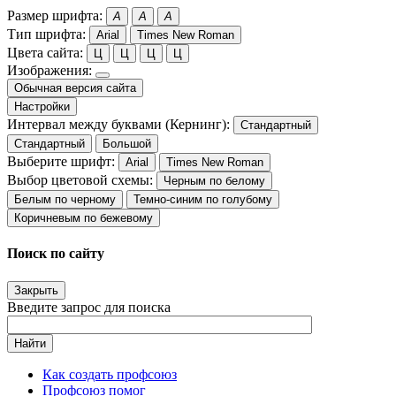
Размер шрифта:
A
A
A
Тип шрифта:
Arial
Times New Roman
Цвета сайта:
Ц
Ц
Ц
Ц
Изображения:
Обычная версия сайта
Настройки
Интервал между буквами (Кернинг):
Стандартный
Стандартный
Большой
Выберите шрифт:
Arial
Times New Roman
Выбор цветовой схемы:
Черным по белому
Белым по черному
Темно-синим по голубому
Коричневым по бежевому
Поиск по сайту
Закрыть
Введите запрос для поиска
Найти
Как создать профсоюз
Профсоюз помог