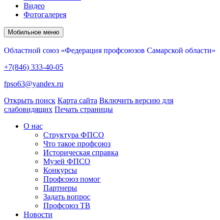
Видео
Фотогалерея
Мобильное меню
Областной союз «Федерация профсоюзов Самарской области»
+7(846) 333-40-05
fpso63@yandex.ru
Открыть поиск
Карта сайта
Включить версию для
слабовидящих
Печать страницы
О нас
Структура ФПСО
Что такое профсоюз
Историческая справка
Музей ФПСО
Конкурсы
Профсоюз помог
Партнеры
Задать вопрос
Профсоюз ТВ
Новости