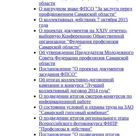
области
О нагрудном знаке ФПСО "За заслуги перед
профдвижением Самарской области"
О коллективных действиях 7 октября 2015
года
О проектах документов на XXIV отчетно-
выборную Конференцию Общественной
организации "Федерация профсоюзов
Самарской области"
Об утверждении Председателя Молодежного
Совета Федерации профсоюзов Самарской
области
Постановление "О проектах документов
заседания ФПСО"
Об итогах коллективно-договорной
кампании и конкурса "Лучший
коллективный договор 2014 года"
О подведении итогов смотров-конкурсов по
информационной работе
О состоянии условий и охраны труда на ЗАО
"Самарский гипсовый комбинат"
О подведении итогов регионального этапа
Всероссийского фотоконкурса ФНПР
"Профсоюзы в действии"
Постановление "О подведении итогов