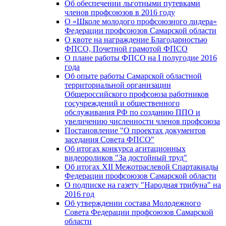
Об обеспечении льготными путевками
членов профсоюзов в 2016 году
О «Школе молодого профсоюзного лидера»
Федерации профсоюзов Самарской области
О квоте на награждение Благодарностью
ФПСО, Почетной грамотой ФПСО
О плане работы ФПСО на I полугодие 2016
года
Об опыте работы Самарской областной
территориальной организации
Общероссийского профсоюза работников
госучреждений и общественного
обслуживания РФ по созданию ППО и
увеличению численности членов профсоюза
Постановление "О проектах документов
заседания Совета ФПСО"
Об итогах конкурса агитационных
видеороликов "За достойный труд"
Об итогах XII Межотраслевой Спартакиады
Федерации профсоюзов Самарской области
О подписке на газету "Народная трибуна" на
2016 год
Об утверждении состава Молодежного
Совета Федерации профсоюзов Самарской
области