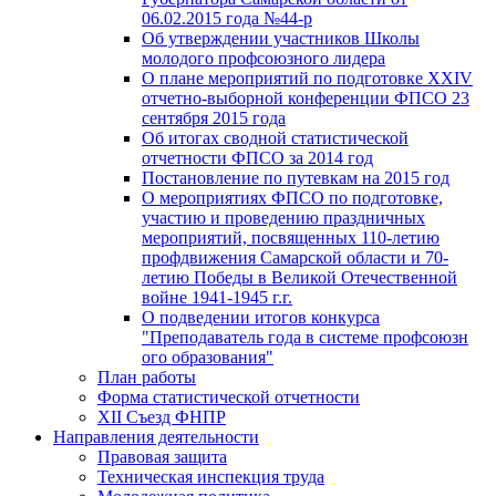
06.02.2015 года №44-р
Об утверждении участников Школы
молодого профсоюзного лидера
О плане мероприятий по подготовке XXIV
отчетно-выборной конференции ФПСО 23
сентября 2015 года
Об итогах сводной статистической
отчетности ФПСО за 2014 год
Постановление по путевкам на 2015 год
О мероприятиях ФПСО по подготовке,
участию и проведению праздничных
мероприятий, посвященных 110-летию
профдвижения Самарской области и 70-
летию Победы в Великой Отечественной
войне 1941-1945 г.г.
О подведении итогов конкурса
"Преподаватель года в системе профсоюзн
ого образования"
План работы
Форма статистической отчетности
XII Съезд ФНПР
Направления деятельности
Правовая защита
Техническая инспекция труда