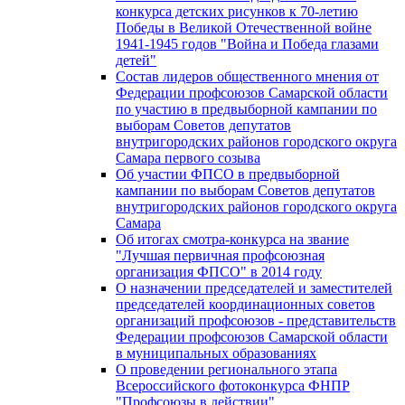
конкурса детских рисунков к 70-летию
Победы в Великой Отечественной войне
1941-1945 годов "Война и Победа глазами
детей"
Состав лидеров общественного мнения от
Федерации профсоюзов Самарской области
по участию в предвыборной кампании по
выборам Советов депутатов
внутригородских районов городского округа
Самара первого созыва
Об участии ФПСО в предвыборной
кампании по выборам Советов депутатов
внутригородских районов городского округа
Самара
Об итогах смотра-конкурса на звание
"Лучшая первичная профсоюзная
организация ФПСО" в 2014 году
О назначении председателей и заместителей
председателей координационных советов
организаций профсоюзов - представительств
Федерации профсоюзов Самарской области
в муниципальных образованиях
О проведении регионального этапа
Всероссийского фотоконкурса ФНПР
"Профсоюзы в действии"