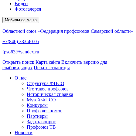
Видео
Фотогалерея
Мобильное меню
Областной союз «Федерация профсоюзов Самарской области»
+7(846) 333-40-05
fpso63@yandex.ru
Открыть поиск
Карта сайта
Включить версию для
слабовидящих
Печать страницы
О нас
Структура ФПСО
Что такое профсоюз
Историческая справка
Музей ФПСО
Конкурсы
Профсоюз помог
Партнеры
Задать вопрос
Профсоюз ТВ
Новости