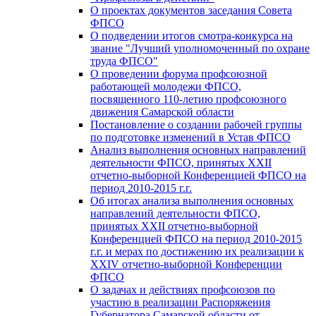
О проектах документов заседания Совета
ФПСО
О подведении итогов смотра-конкурса на
звание "Лучший уполномоченный по охране
труда ФПСО"
О проведении форума профсоюзной
работающей молодежи ФПСО,
посвященного 110-летию профсоюзного
движения Самарской области
Постановление о создании рабочей группы
по подготовке изменений в Устав ФПСО
Анализ выполнения основных направлений
деятельности ФПСО, принятых XXII
отчетно-выборной Конференцией ФПСО на
период 2010-2015 г.г.
Об итогах анализа выполнения основных
направлений деятельности ФПСО,
принятых XXII отчетно-выборной
Конференцией ФПСО на период 2010-2015
г.г. и мерах по достижению их реализации к
XXIV отчетно-выборной Конференции
ФПСО
О задачах и действиях профсоюзов по
участию в реализации Распоряжения
Губернатора Самарской области от