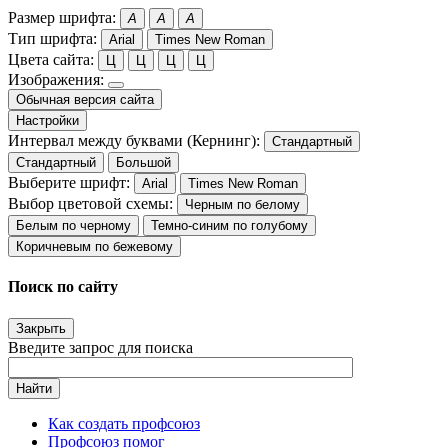
Размер шрифта:
A
A
A
Тип шрифта:
Arial
Times New Roman
Цвета сайта:
Ц
Ц
Ц
Ц
Изображения:
Обычная версия сайта
Настройки
Интервал между буквами (Кернинг):
Стандартный
Стандартный
Большой
Выберите шрифт:
Arial
Times New Roman
Выбор цветовой схемы:
Черным по белому
Белым по черному
Темно-синим по голубому
Коричневым по бежевому
Поиск по сайту
Закрыть
Введите запрос для поиска
Найти
Как создать профсоюз
Профсоюз помог