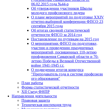
06.02.2015 года №44-р
Об утверждении участников Школы
молодого профсоюзного лидера
О плане мероприятий по подготовке XXIV
отчетно-выборной конференции ФПСО 23
сентября 2015 года
Об итогах сводной статистической
отчетности ФПСО за 2014 год
Постановление по путевкам на 2015 год
О мероприятиях ФПСО по подготовке,
участию и проведению праздничных
мероприятий, посвященных 110-летию
профдвижения Самарской области и 70-
летию Победы в Великой Отечественной
войне 1941-1945 г.г.
О подведении итогов конкурса
"Преподаватель года в системе профсоюзн
ого образования"
План работы
Форма статистической отчетности
XII Съезд ФНПР
Направления деятельности
Правовая защита
Техническая инспекция труда