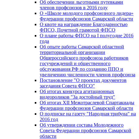
Об обеспечении льготными путевками
членов профсоюзов в 2016 году
О «Школе молодого профсоюзного лидера»
Федерации профсоюзов Самарской области
О квоте на награждение Благодарностью
ФПСО, Почетной грамотой ФПСО
О плане работы ФПСО на I полугодие 2016
года
Об опыте работы Самарской областной
территориальной организации
Общероссийского профсоюза работников
госучреждений и общественного
обслуживания РФ по созданию ППО и
увеличению численности членов профсоюза
Постановление "О проектах документов
заседания Совета ФПСО"
Об итогах конкурса агитационных
видеороликов "За достойный труд"
Об итогах XII Межотраслевой Спартакиады
Федерации профсоюзов Самарской области
О подписке на газету "Народная трибуна" на
2016 год
Об утверждении состава Молодежного
Совета Федерации профсоюзов Самарской
области