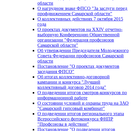
области
О нагрудном знаке ФПСО "За заслуги перед
профдвижением Самарской области"
О коллективных действиях 7 октября 2015
года
О проектах документов на XXIV отчетно-
выборную Конференцию Общественной
организации "Федерация профсоюзов
Самарской области"
Об утверждении Председателя Молодежного
Совета Федерации профсоюзов Самарской
области
Постановление "О проектах документов
заседания ФПСО"
Об итогах коллективно-договорной
кампании и конкурса "Лучший
коллективный договор 2014 года"
О подведении итогов смотров-конкурсов по
информационной работе
О состоянии условий и охраны труда на ЗАО
"Самарский гипсовый комбинат"
О подведении итогов регионального этапа
Всероссийского фотоконкурса ФНПР
"Профсоюзы в действии"
Постановление "О подведении итогов