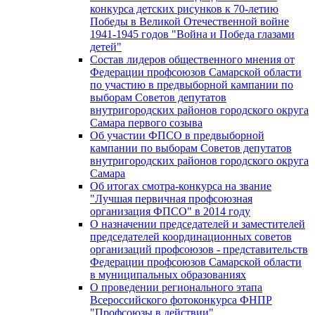
конкурса детских рисунков к 70-летию
Победы в Великой Отечественной войне
1941-1945 годов "Война и Победа глазами
детей"
Состав лидеров общественного мнения от
Федерации профсоюзов Самарской области
по участию в предвыборной кампании по
выборам Советов депутатов
внутригородских районов городского округа
Самара первого созыва
Об участии ФПСО в предвыборной
кампании по выборам Советов депутатов
внутригородских районов городского округа
Самара
Об итогах смотра-конкурса на звание
"Лучшая первичная профсоюзная
организация ФПСО" в 2014 году
О назначении председателей и заместителей
председателей координационных советов
организаций профсоюзов - представительств
Федерации профсоюзов Самарской области
в муниципальных образованиях
О проведении регионального этапа
Всероссийского фотоконкурса ФНПР
"Профсоюзы в действии"