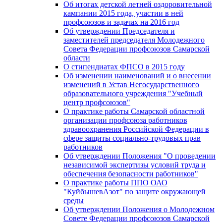
Об итогах детской летней оздоровительной
кампании 2015 года, участии в ней
профсоюзов и задачах на 2016 год
Об утверждении Председателя и
заместителей председателя Молодежного
Совета Федерации профсоюзов Самарской
области
О стипендиатах ФПСО в 2015 году
Об изменении наименований и о внесении
изменений в Устав Негосударственного
образовательного учреждения "Учебный
центр профсоюзов"
О практике работы Самарской областной
организации профсоюза работников
здравоохранения Российской Федерации в
сфере защиты социально-трудовых прав
работников
Об утверждении Положения "О проведении
независимой экспертизы условий труда и
обеспечения безопасности работников"
О практике работы ППО ОАО
"КуйбышевАзот" по защите окружающей
среды
Об утверждении Положения о Молодежном
Совете Федерации профсоюзов Самарской