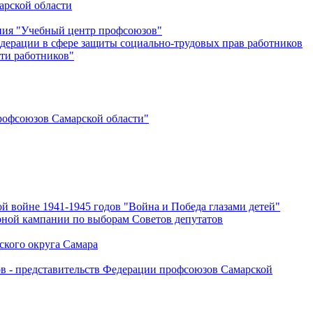
арской области
ения "Учебный центр профсоюзов"
дерации в сфере защиты социально-трудовых прав работников
ти работников"
офсоюзов Самарской области"
й войне 1941-1945 годов "Война и Победа глазами детей"
рной кампании по выборам Советов депутатов
ского округа Самара
ов - представительств Федерации профсоюзов Самарской