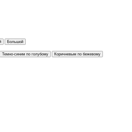
й
Большой
Темно-синим по голубому
Коричневым по бежевому