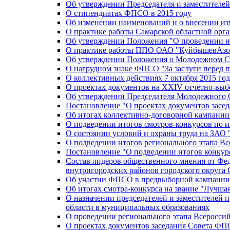
Об утверждении Председателя и заместителе
О стипендиатах ФПСО в 2015 году
Об изменении наименований и о внесении из
О практике работы Самарской областной орг
Об утверждении Положения "О проведении не
О практике работы ППО ОАО "КуйбышевАзот
Об утверждении Положения о Молодежном Со
О нагрудном знаке ФПСО "За заслуги перед 
О коллективных действиях 7 октября 2015 год
О проектах документов на XXIV отчетно-вы
Об утверждении Председателя Молодежного 
Постановление "О проектах документов зас
Об итогах коллективно-договорной кампании
О подведении итогов смотров-конкурсов по 
О состоянии условий и охраны труда на ЗАО
О подведении итогов регионального этапа В
Постановление "О подведении итогов конкурс
Состав лидеров общественного мнения от Фе
внутригородских районов городского округа 
Об участии ФПСО в предвыборной кампании п
Об итогах смотра-конкурса на звание "Лучш
О назначении председателей и заместителей 
области в муниципальных образованиях
О проведении регионального этапа Всеросс
О проектах документов заседания Совета Ф