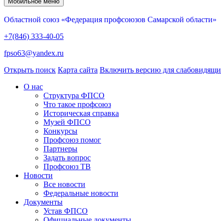
Мобильное меню
Областной союз «Федерация профсоюзов Самарской области»
+7(846) 333-40-05
fpso63@yandex.ru
Открыть поиск
Карта сайта
Включить версию для слабовидящ
О нас
Структура ФПСО
Что такое профсоюз
Историческая справка
Музей ФПСО
Конкурсы
Профсоюз помог
Партнеры
Задать вопрос
Профсоюз ТВ
Новости
Все новости
Федеральные новости
Документы
Устав ФПСО
Официальные документы