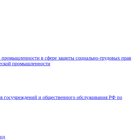
и промышленности в сфере защиты социально-трудовых прав
ической промышленности
ов госучреждений и общественного обслуживания РФ по
год