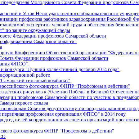
й председателя Молодежного Совета Федерации профсоюзов Сам
менений в Устав Негосударственного образовательного учрежд
анизации профсоюза работников здравоохранения Российской Фе
зависимой экспертизы условий труда и обеспечения безопаснос
" по защите окружающей среды
вете Федерации профсоюзов Самарской области
профдвижением Самарской области"
а
борную Конференцию Общественной организации "Федерация пр
Совета Федерации профсоюзов Самарской области
едания ФПСО"
 и конкурса "Лучший коллективный договор 2014 года"
информационной работе
 "Самарский гипсовый комбинат"
сероссийского фотоконкурса ФНПР "Профсоюзы в действии"
а детских рисунков к 70-летию Победы в Великой Отечественно
дерации профсоюзов Самарской области по участию в предвыбо
Самара первого созыва
о выборам Советов депутатов внутригородских районов город
ая первичная профсоюзная организация ФПСО" в 2014 году
председателей координационных советов организаций профсоюз
ийского фотоконкурса ФНПР "Профсоюзы в действии"
ПСО