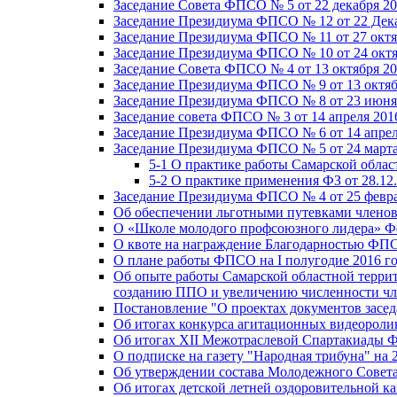
Заседание Совета ФПСО № 5 от 22 декабря 20
Заседание Президиума ФПСО № 12 от 22 Дека
Заседание Президиума ФПСО № 11 от 27 октя
Заседание Президиума ФПСО № 10 от 24 октя
Заседание Совета ФПСО № 4 от 13 октября 20
Заседание Президиума ФПСО № 9 от 13 октяб
Заседание Президиума ФПСО № 8 от 23 июня 
Заседание совета ФПСО № 3 от 14 апреля 201
Заседание Президиума ФПСО № 6 от 14 апрел
Заседание Президиума ФПСО № 5 от 24 марта
5-1 О практике работы Самарской обла
5-2 О практике применения ФЗ от 28.12
Заседание Президиума ФПСО № 4 от 25 февра
Об обеспечении льготными путевками членов
О «Школе молодого профсоюзного лидера» Ф
О квоте на награждение Благодарностью Ф
О плане работы ФПСО на I полугодие 2016 г
Об опыте работы Самарской областной терри
созданию ППО и увеличению численности чл
Постановление "О проектах документов зас
Об итогах конкурса агитационных видеоролик
Об итогах XII Межотраслевой Спартакиады 
О подписке на газету "Народная трибуна" на 
Об утверждении состава Молодежного Совет
Об итогах детской летней оздоровительной ка