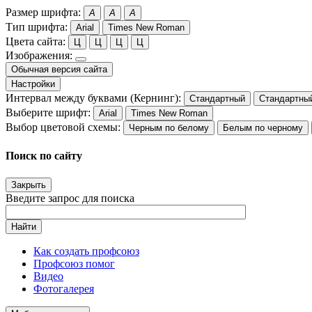
Размер шрифта:
A
A
A
Тип шрифта:
Arial
Times New Roman
Цвета сайта:
Ц
Ц
Ц
Ц
Изображения:
Обычная версия сайта
Настройки
Интервал между буквами (Кернинг):
Стандартный
Стандартны
Выберите шрифт:
Arial
Times New Roman
Выбор цветовой схемы:
Черным по белому
Белым по черному
Поиск по сайту
Закрыть
Введите запрос для поиска
Найти
Как создать профсоюз
Профсоюз помог
Видео
Фотогалерея