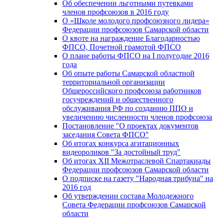
Об обеспечении льготными путевками
членов профсоюзов в 2016 году
О «Школе молодого профсоюзного лидера»
Федерации профсоюзов Самарской области
О квоте на награждение Благодарностью
ФПСО, Почетной грамотой ФПСО
О плане работы ФПСО на I полугодие 2016
года
Об опыте работы Самарской областной
территориальной организации
Общероссийского профсоюза работников
госучреждений и общественного
обслуживания РФ по созданию ППО и
увеличению численности членов профсоюза
Постановление "О проектах документов
заседания Совета ФПСО"
Об итогах конкурса агитационных
видеороликов "За достойный труд"
Об итогах XII Межотраслевой Спартакиады
Федерации профсоюзов Самарской области
О подписке на газету "Народная трибуна" на
2016 год
Об утверждении состава Молодежного
Совета Федерации профсоюзов Самарской
области