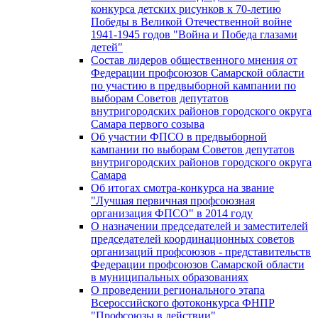
конкурса детских рисунков к 70-летию
Победы в Великой Отечественной войне
1941-1945 годов "Война и Победа глазами
детей"
Состав лидеров общественного мнения от
Федерации профсоюзов Самарской области
по участию в предвыборной кампании по
выборам Советов депутатов
внутригородских районов городского округа
Самара первого созыва
Об участии ФПСО в предвыборной
кампании по выборам Советов депутатов
внутригородских районов городского округа
Самара
Об итогах смотра-конкурса на звание
"Лучшая первичная профсоюзная
организация ФПСО" в 2014 году
О назначении председателей и заместителей
председателей координационных советов
организаций профсоюзов - представительств
Федерации профсоюзов Самарской области
в муниципальных образованиях
О проведении регионального этапа
Всероссийского фотоконкурса ФНПР
"Профсоюзы в действии"