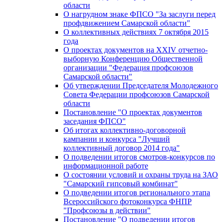
области
О нагрудном знаке ФПСО "За заслуги перед
профдвижением Самарской области"
О коллективных действиях 7 октября 2015
года
О проектах документов на XXIV отчетно-
выборную Конференцию Общественной
организации "Федерация профсоюзов
Самарской области"
Об утверждении Председателя Молодежного
Совета Федерации профсоюзов Самарской
области
Постановление "О проектах документов
заседания ФПСО"
Об итогах коллективно-договорной
кампании и конкурса "Лучший
коллективный договор 2014 года"
О подведении итогов смотров-конкурсов по
информационной работе
О состоянии условий и охраны труда на ЗАО
"Самарский гипсовый комбинат"
О подведении итогов регионального этапа
Всероссийского фотоконкурса ФНПР
"Профсоюзы в действии"
Постановление "О подведении итогов