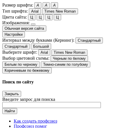
Размер шрифта:
A
A
A
Тип шрифта:
Arial
Times New Roman
Цвета сайта:
Ц
Ц
Ц
Ц
Изображения:
Обычная версия сайта
Настройки
Интервал между буквами (Кернинг):
Стандартный
Стандартный
Большой
Выберите шрифт:
Arial
Times New Roman
Выбор цветовой схемы:
Черным по белому
Белым по черному
Темно-синим по голубому
Коричневым по бежевому
Поиск по сайту
Закрыть
Введите запрос для поиска
Найти
Как создать профсоюз
Профсоюз помог