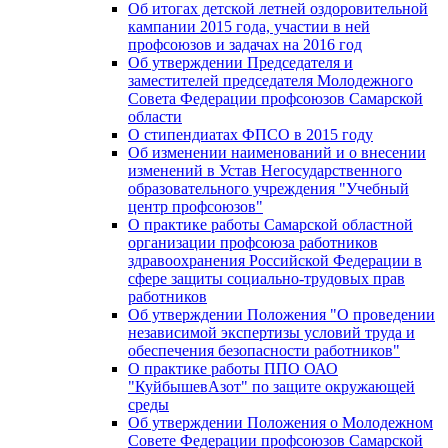
Об итогах детской летней оздоровительной
кампании 2015 года, участии в ней
профсоюзов и задачах на 2016 год
Об утверждении Председателя и
заместителей председателя Молодежного
Совета Федерации профсоюзов Самарской
области
О стипендиатах ФПСО в 2015 году
Об изменении наименований и о внесении
изменений в Устав Негосударственного
образовательного учреждения "Учебный
центр профсоюзов"
О практике работы Самарской областной
организации профсоюза работников
здравоохранения Российской Федерации в
сфере защиты социально-трудовых прав
работников
Об утверждении Положения "О проведении
независимой экспертизы условий труда и
обеспечения безопасности работников"
О практике работы ППО ОАО
"КуйбышевАзот" по защите окружающей
среды
Об утверждении Положения о Молодежном
Совете Федерации профсоюзов Самарской