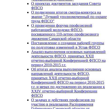
О проектах документов заседания Совета
ФПСО
О подведении итогов смотра-конкурса на
звание "Лучший уполномоченный по охране
труда ФПСО"
О проведении форума профсоюзной
работающей молодежи ФПСО,
посвященного 110-летию профсоюзного
движения Самарской области
Постановление о создании рабочей группы
по подготовке изменений в Устав ФПСО
Анализ выполнения основных направлений
деятельности ФПСО, принятых XXII
отчетно-выборной Конференцией ФПСО на
период 2010-2015 г.г.
Об итогах анализа выполнения основных
направлений деятельности ФПСО,
принятых XXII отчетно-выборной
Конференцией ФПСО на период 2010-2015
г.г. и мерах по достижению их реализации к
XXIV отчетно-выборной Конференции
ФПСО
О задачах и действиях профсоюзов по
участию в реализации Распоряжения
Губернатора Самарской области от