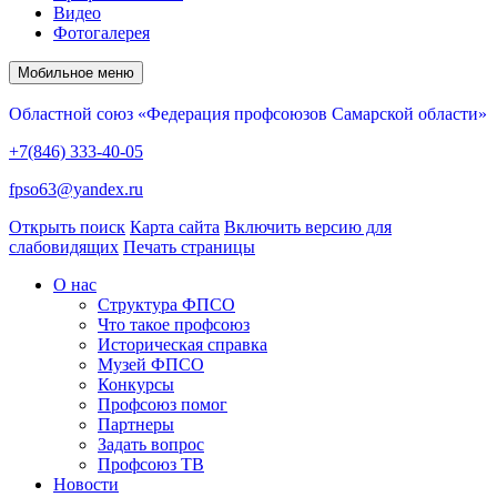
Видео
Фотогалерея
Мобильное меню
Областной союз «Федерация профсоюзов Самарской области»
+7(846) 333-40-05
fpso63@yandex.ru
Открыть поиск
Карта сайта
Включить версию для
слабовидящих
Печать страницы
О нас
Структура ФПСО
Что такое профсоюз
Историческая справка
Музей ФПСО
Конкурсы
Профсоюз помог
Партнеры
Задать вопрос
Профсоюз ТВ
Новости