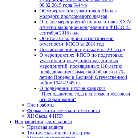
06.02.2015 года №44-р
Об утверждении участников Школы
молодого профсоюзного лидера
О плане мероприятий по подготовке XXIV
отчетно-выборной конференции ФПСО 23
сентября 2015 года
Об итогах сводной статистической
отчетности ФПСО за 2014 год
Постановление по путевкам на 2015 год
О мероприятиях ФПСО по подготовке,
участию и проведению праздничных
мероприятий, посвященных 110-летию
профдвижения Самарской области и 70-
летию Победы в Великой Отечественной
войне 1941-1945 г.г.
О подведении итогов конкурса
"Преподаватель года в системе профсоюзн
ого образования"
План работы
Форма статистической отчетности
XII Съезд ФНПР
Направления деятельности
Правовая защита
Техническая инспекция труда