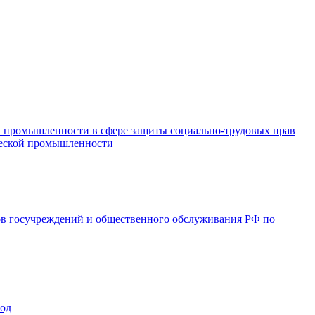
и промышленности в сфере защиты социально-трудовых прав
ической промышленности
ов госучреждений и общественного обслуживания РФ по
год