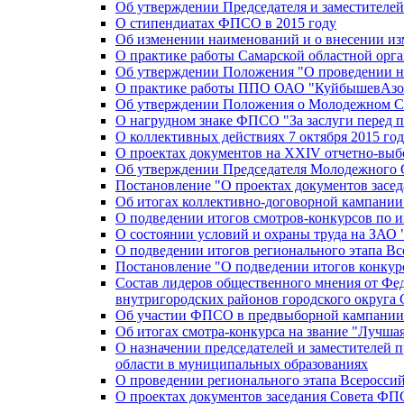
Об утверждении Председателя и заместителе
О стипендиатах ФПСО в 2015 году
Об изменении наименований и о внесении из
О практике работы Самарской областной орг
Об утверждении Положения "О проведении не
О практике работы ППО ОАО "КуйбышевАзот
Об утверждении Положения о Молодежном Со
О нагрудном знаке ФПСО "За заслуги перед 
О коллективных действиях 7 октября 2015 год
О проектах документов на XXIV отчетно-вы
Об утверждении Председателя Молодежного 
Постановление "О проектах документов зас
Об итогах коллективно-договорной кампании
О подведении итогов смотров-конкурсов по 
О состоянии условий и охраны труда на ЗАО
О подведении итогов регионального этапа В
Постановление "О подведении итогов конкурс
Состав лидеров общественного мнения от Фе
внутригородских районов городского округа 
Об участии ФПСО в предвыборной кампании п
Об итогах смотра-конкурса на звание "Лучш
О назначении председателей и заместителей 
области в муниципальных образованиях
О проведении регионального этапа Всеросс
О проектах документов заседания Совета Ф