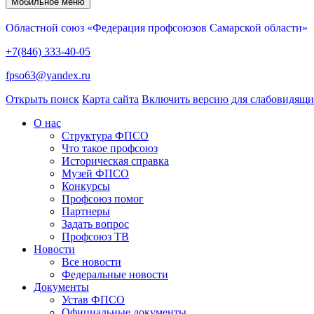
Мобильное меню
Областной союз «Федерация профсоюзов Самарской области»
+7(846) 333-40-05
fpso63@yandex.ru
Открыть поиск
Карта сайта
Включить версию для слабовидящ
О нас
Структура ФПСО
Что такое профсоюз
Историческая справка
Музей ФПСО
Конкурсы
Профсоюз помог
Партнеры
Задать вопрос
Профсоюз ТВ
Новости
Все новости
Федеральные новости
Документы
Устав ФПСО
Официальные документы