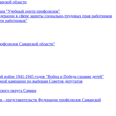
арской области
ения "Учебный центр профсоюзов"
дерации в сфере защиты социально-трудовых прав работников
ти работников"
офсоюзов Самарской области"
й войне 1941-1945 годов "Война и Победа глазами детей"
рной кампании по выборам Советов депутатов
ского округа Самара
ов - представительств Федерации профсоюзов Самарской