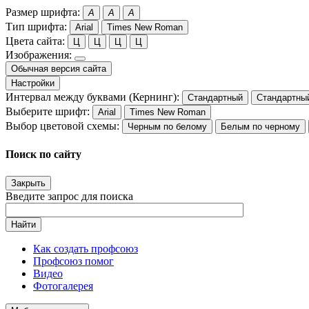
Размер шрифта:
A
A
A
Тип шрифта:
Arial
Times New Roman
Цвета сайта:
Ц
Ц
Ц
Ц
Изображения:
Обычная версия сайта
Настройки
Интервал между буквами (Кернинг):
Стандартный
Стандартны
Выберите шрифт:
Arial
Times New Roman
Выбор цветовой схемы:
Черным по белому
Белым по черному
Поиск по сайту
Закрыть
Введите запрос для поиска
Найти
Как создать профсоюз
Профсоюз помог
Видео
Фотогалерея