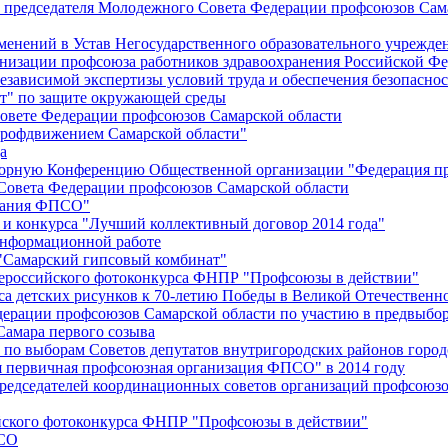
й председателя Молодежного Совета Федерации профсоюзов Сам
менений в Устав Негосударственного образовательного учрежд
анизации профсоюза работников здравоохранения Российской Фе
зависимой экспертизы условий труда и обеспечения безопаснос
" по защите окружающей среды
вете Федерации профсоюзов Самарской области
профдвижением Самарской области"
а
борную Конференцию Общественной организации "Федерация пр
Совета Федерации профсоюзов Самарской области
едания ФПСО"
 и конкурса "Лучший коллективный договор 2014 года"
информационной работе
 "Самарский гипсовый комбинат"
сероссийского фотоконкурса ФНПР "Профсоюзы в действии"
а детских рисунков к 70-летию Победы в Великой Отечественно
дерации профсоюзов Самарской области по участию в предвыбо
Самара первого созыва
о выборам Советов депутатов внутригородских районов город
ая первичная профсоюзная организация ФПСО" в 2014 году
председателей координационных советов организаций профсоюз
ийского фотоконкурса ФНПР "Профсоюзы в действии"
ПСО