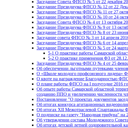
Заседание Совета ФПСО № 5 от 22 декабря 20
Заседание Президиума ФПСО № 12 от 22 Дека
Заседание Президиума ФПСО № 11 от 27 октя
Заседание Президиума ФПСО № 10 от 24 октя
Заседание Совета ФПСО № 4 от 13 октября 20
Заседание Президиума ФПСО № 9 от 13 октяб
Заседание Президиума ФПСО № 8 от 23 июня 
Заседание совета ФПСО № 3 от 14 апреля 201
Заседание Президиума ФПСО № 6 от 14 апрел
Заседание Президиума ФПСО № 5 от 24 марта
5-1 О практике работы Самарской обла
5-2 О практике применения ФЗ от 28.12
Заседание Президиума ФПСО № 4 от 25 февра
Об обеспечении льготными путевками членов
О «Школе молодого профсоюзного лидера» Ф
О квоте на награждение Благодарностью Ф
О плане работы ФПСО на I полугодие 2016 г
Об опыте работы Самарской областной терри
созданию ППО и увеличению численности чл
Постановление "О проектах документов зас
Об итогах конкурса агитационных видеоролик
Об итогах XII Межотраслевой Спартакиады 
О подписке на газету "Народная трибуна" на 
Об утверждении состава Молодежного Совет
Об итогах детской летней оздоровительной ка