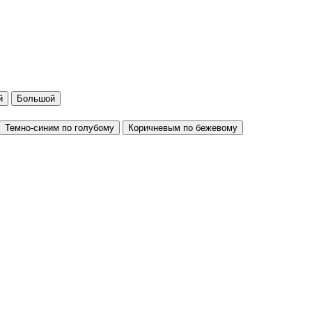
й
Большой
Темно-синим по голубому
Коричневым по бежевому