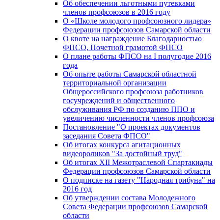
Об обеспечении льготными путевками
членов профсоюзов в 2016 году
О «Школе молодого профсоюзного лидера»
Федерации профсоюзов Самарской области
О квоте на награждение Благодарностью
ФПСО, Почетной грамотой ФПСО
О плане работы ФПСО на I полугодие 2016
года
Об опыте работы Самарской областной
территориальной организации
Общероссийского профсоюза работников
госучреждений и общественного
обслуживания РФ по созданию ППО и
увеличению численности членов профсоюза
Постановление "О проектах документов
заседания Совета ФПСО"
Об итогах конкурса агитационных
видеороликов "За достойный труд"
Об итогах XII Межотраслевой Спартакиады
Федерации профсоюзов Самарской области
О подписке на газету "Народная трибуна" на
2016 год
Об утверждении состава Молодежного
Совета Федерации профсоюзов Самарской
области