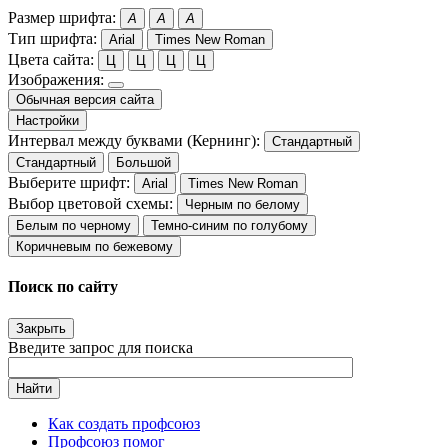
Размер шрифта:
A
A
A
Тип шрифта:
Arial
Times New Roman
Цвета сайта:
Ц
Ц
Ц
Ц
Изображения:
Обычная версия сайта
Настройки
Интервал между буквами (Кернинг):
Стандартный
Стандартный
Большой
Выберите шрифт:
Arial
Times New Roman
Выбор цветовой схемы:
Черным по белому
Белым по черному
Темно-синим по голубому
Коричневым по бежевому
Поиск по сайту
Закрыть
Введите запрос для поиска
Найти
Как создать профсоюз
Профсоюз помог