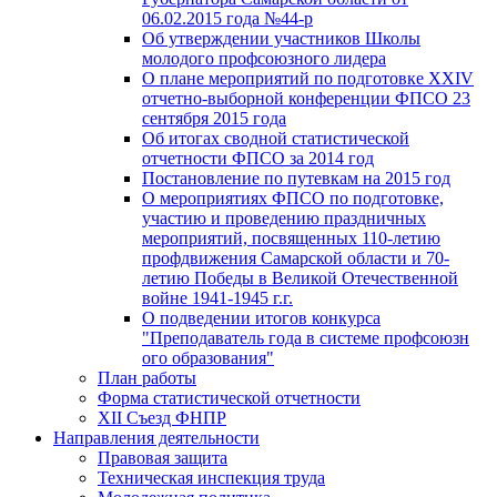
06.02.2015 года №44-р
Об утверждении участников Школы
молодого профсоюзного лидера
О плане мероприятий по подготовке XXIV
отчетно-выборной конференции ФПСО 23
сентября 2015 года
Об итогах сводной статистической
отчетности ФПСО за 2014 год
Постановление по путевкам на 2015 год
О мероприятиях ФПСО по подготовке,
участию и проведению праздничных
мероприятий, посвященных 110-летию
профдвижения Самарской области и 70-
летию Победы в Великой Отечественной
войне 1941-1945 г.г.
О подведении итогов конкурса
"Преподаватель года в системе профсоюзн
ого образования"
План работы
Форма статистической отчетности
XII Съезд ФНПР
Направления деятельности
Правовая защита
Техническая инспекция труда