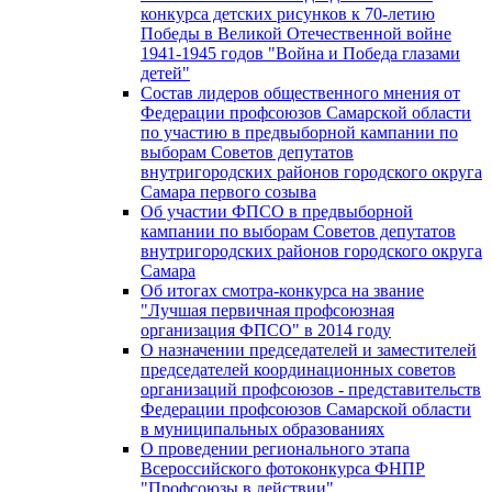
конкурса детских рисунков к 70-летию
Победы в Великой Отечественной войне
1941-1945 годов "Война и Победа глазами
детей"
Состав лидеров общественного мнения от
Федерации профсоюзов Самарской области
по участию в предвыборной кампании по
выборам Советов депутатов
внутригородских районов городского округа
Самара первого созыва
Об участии ФПСО в предвыборной
кампании по выборам Советов депутатов
внутригородских районов городского округа
Самара
Об итогах смотра-конкурса на звание
"Лучшая первичная профсоюзная
организация ФПСО" в 2014 году
О назначении председателей и заместителей
председателей координационных советов
организаций профсоюзов - представительств
Федерации профсоюзов Самарской области
в муниципальных образованиях
О проведении регионального этапа
Всероссийского фотоконкурса ФНПР
"Профсоюзы в действии"