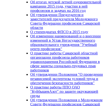
Об итогах детской летней оздоровительной
кампании 2015 года, участии в ней
профсоюзов и задачах на 2016 год
Об утверждении Председателя и
заместителей председателя Молодежного
Совета Федерации профсоюзов Самарской
области
О стипендиатах ФПСО в 2015 году
Об изменении наименований и о внесении
изменений в Устав Негосударственного
образовательного учреждения "Учебный
центр профсоюзов"
О практике работы Самарской областной
организации профсоюза работников
здравоохранения Российской Федерации в
сфере защиты социально-трудовых прав
работников
Об утверждении Положения "О проведении
независимой экспертизы условий труда и
обеспечения безопасности работников"
О практике работы ППО ОАО
"КуйбышевАзот" по защите окружающей
среды
Об утверждении Положения о Молодежном
Совете Федерации профсоюзов Самарской