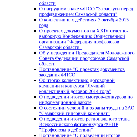
области
О нагрудном знаке ФПСО "За заслуги перед
профдвижением Самарской области"
О коллективных действиях 7 октября 2015
года
О проектах документов на XXIV отчетно-
выборную Конференцию Общественной
организации "Федерация профсоюзов
Самарской области"
Об утверждении Председателя Молодежного
Совета Федерации профсоюзов Самарской
области
Постановление "О проектах документов
заседания ФПСО"
Об итогах коллективно-договорной
кампании и конкурса "Лучший
коллективный договор 2014 года"
О подведении итогов смотров-конкурсов по
информационной работе
О состоянии условий и охраны труда на ЗАО
"Самарский гипсовый комбинат"
О подведении итогов регионального этапа
Всероссийского фотоконкурса ФНПР
"Профсоюзы в действии"
Постановление "О подведении итогов