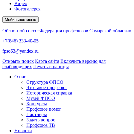
Видео
Фотогалерея
Мобильное меню
Областной союз «Федерация профсоюзов Самарской области»
+7(846) 333-40-05
fpso63@yandex.ru
Открыть поиск
Карта сайта
Включить версию для
слабовидящих
Печать страницы
О нас
Структура ФПСО
Что такое профсоюз
Историческая справка
Музей ФПСО
Конкурсы
Профсоюз помог
Партнеры
Задать вопрос
Профсоюз ТВ
Новости