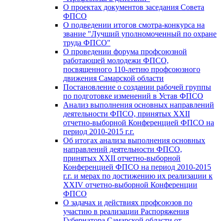
О проектах документов заседания Совета
ФПСО
О подведении итогов смотра-конкурса на
звание "Лучший уполномоченный по охране
труда ФПСО"
О проведении форума профсоюзной
работающей молодежи ФПСО,
посвященного 110-летию профсоюзного
движения Самарской области
Постановление о создании рабочей группы
по подготовке изменений в Устав ФПСО
Анализ выполнения основных направлений
деятельности ФПСО, принятых XXII
отчетно-выборной Конференцией ФПСО на
период 2010-2015 г.г.
Об итогах анализа выполнения основных
направлений деятельности ФПСО,
принятых XXII отчетно-выборной
Конференцией ФПСО на период 2010-2015
г.г. и мерах по достижению их реализации к
XXIV отчетно-выборной Конференции
ФПСО
О задачах и действиях профсоюзов по
участию в реализации Распоряжения
Губернатора Самарской области от