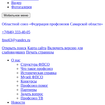
Видео
Фотогалерея
Мобильное меню
Областной союз «Федерация профсоюзов Самарской области»
+7(846) 333-40-05
fpso63@yandex.ru
Открыть поиск
Карта сайта
Включить версию для
слабовидящих
Печать страницы
О нас
Структура ФПСО
Что такое профсоюз
Историческая справка
Музей ФПСО
Конкурсы
Профсоюз помог
Партнеры
Задать вопрос
Профсоюз ТВ
Новости