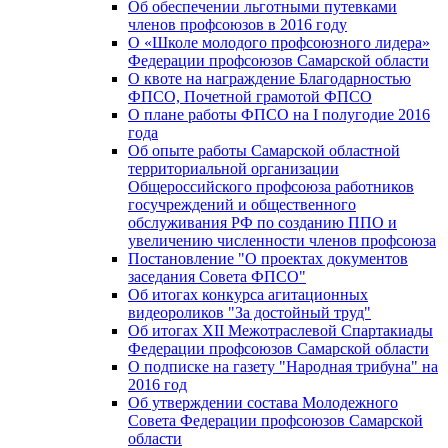
Об обеспечении льготными путевками
членов профсоюзов в 2016 году
О «Школе молодого профсоюзного лидера»
Федерации профсоюзов Самарской области
О квоте на награждение Благодарностью
ФПСО, Почетной грамотой ФПСО
О плане работы ФПСО на I полугодие 2016
года
Об опыте работы Самарской областной
территориальной организации
Общероссийского профсоюза работников
госучреждений и общественного
обслуживания РФ по созданию ППО и
увеличению численности членов профсоюза
Постановление "О проектах документов
заседания Совета ФПСО"
Об итогах конкурса агитационных
видеороликов "За достойный труд"
Об итогах XII Межотраслевой Спартакиады
Федерации профсоюзов Самарской области
О подписке на газету "Народная трибуна" на
2016 год
Об утверждении состава Молодежного
Совета Федерации профсоюзов Самарской
области