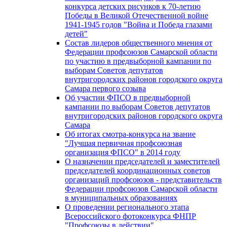
конкурса детских рисунков к 70-летию
Победы в Великой Отечественной войне
1941-1945 годов "Война и Победа глазами
детей"
Состав лидеров общественного мнения от
Федерации профсоюзов Самарской области
по участию в предвыборной кампании по
выборам Советов депутатов
внутригородских районов городского округа
Самара первого созыва
Об участии ФПСО в предвыборной
кампании по выборам Советов депутатов
внутригородских районов городского округа
Самара
Об итогах смотра-конкурса на звание
"Лучшая первичная профсоюзная
организация ФПСО" в 2014 году
О назначении председателей и заместителей
председателей координационных советов
организаций профсоюзов - представительств
Федерации профсоюзов Самарской области
в муниципальных образованиях
О проведении регионального этапа
Всероссийского фотоконкурса ФНПР
"Профсоюзы в действии"