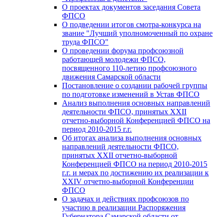
О проектах документов заседания Совета
ФПСО
О подведении итогов смотра-конкурса на
звание "Лучший уполномоченный по охране
труда ФПСО"
О проведении форума профсоюзной
работающей молодежи ФПСО,
посвященного 110-летию профсоюзного
движения Самарской области
Постановление о создании рабочей группы
по подготовке изменений в Устав ФПСО
Анализ выполнения основных направлений
деятельности ФПСО, принятых XXII
отчетно-выборной Конференцией ФПСО на
период 2010-2015 г.г.
Об итогах анализа выполнения основных
направлений деятельности ФПСО,
принятых XXII отчетно-выборной
Конференцией ФПСО на период 2010-2015
г.г. и мерах по достижению их реализации к
XXIV отчетно-выборной Конференции
ФПСО
О задачах и действиях профсоюзов по
участию в реализации Распоряжения
Губернатора Самарской области от