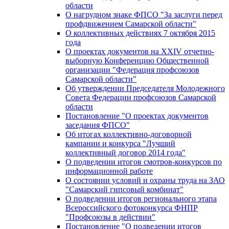
области
О нагрудном знаке ФПСО "За заслуги перед
профдвижением Самарской области"
О коллективных действиях 7 октября 2015
года
О проектах документов на XXIV отчетно-
выборную Конференцию Общественной
организации "Федерация профсоюзов
Самарской области"
Об утверждении Председателя Молодежного
Совета Федерации профсоюзов Самарской
области
Постановление "О проектах документов
заседания ФПСО"
Об итогах коллективно-договорной
кампании и конкурса "Лучший
коллективный договор 2014 года"
О подведении итогов смотров-конкурсов по
информационной работе
О состоянии условий и охраны труда на ЗАО
"Самарский гипсовый комбинат"
О подведении итогов регионального этапа
Всероссийского фотоконкурса ФНПР
"Профсоюзы в действии"
Постановление "О подведении итогов