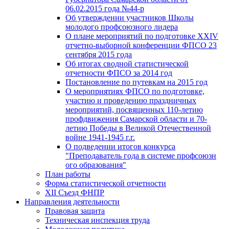
06.02.2015 года №44-р
Об утверждении участников Школы
молодого профсоюзного лидера
О плане мероприятий по подготовке XXIV
отчетно-выборной конференции ФПСО 23
сентября 2015 года
Об итогах сводной статистической
отчетности ФПСО за 2014 год
Постановление по путевкам на 2015 год
О мероприятиях ФПСО по подготовке,
участию и проведению праздничных
мероприятий, посвященных 110-летию
профдвижения Самарской области и 70-
летию Победы в Великой Отечественной
войне 1941-1945 г.г.
О подведении итогов конкурса
"Преподаватель года в системе профсоюзн
ого образования"
План работы
Форма статистической отчетности
XII Съезд ФНПР
Направления деятельности
Правовая защита
Техническая инспекция труда