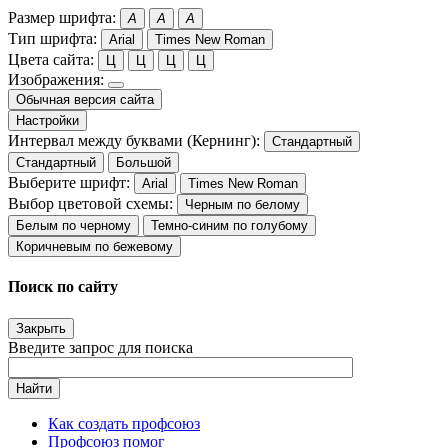
Размер шрифта:
A
A
A
Тип шрифта:
Arial
Times New Roman
Цвета сайта:
Ц
Ц
Ц
Ц
Изображения:
Обычная версия сайта
Настройки
Интервал между буквами (Кернинг):
Стандартный
Стандартный
Большой
Выберите шрифт:
Arial
Times New Roman
Выбор цветовой схемы:
Черным по белому
Белым по черному
Темно-синим по голубому
Коричневым по бежевому
Поиск по сайту
Закрыть
Введите запрос для поиска
Найти
Как создать профсоюз
Профсоюз помог