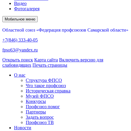
Видео
Фотогалерея
Мобильное меню
Областной союз «Федерация профсоюзов Самарской области»
+7(846) 333-40-05
fpso63@yandex.ru
Открыть поиск
Карта сайта
Включить версию для
слабовидящих
Печать страницы
О нас
Структура ФПСО
Что такое профсоюз
Историческая справка
Музей ФПСО
Конкурсы
Профсоюз помог
Партнеры
Задать вопрос
Профсоюз ТВ
Новости