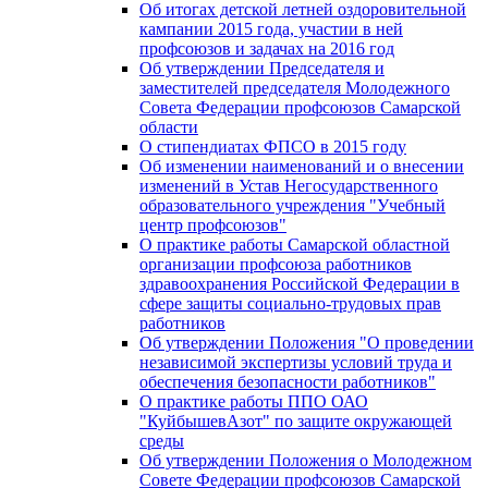
Об итогах детской летней оздоровительной
кампании 2015 года, участии в ней
профсоюзов и задачах на 2016 год
Об утверждении Председателя и
заместителей председателя Молодежного
Совета Федерации профсоюзов Самарской
области
О стипендиатах ФПСО в 2015 году
Об изменении наименований и о внесении
изменений в Устав Негосударственного
образовательного учреждения "Учебный
центр профсоюзов"
О практике работы Самарской областной
организации профсоюза работников
здравоохранения Российской Федерации в
сфере защиты социально-трудовых прав
работников
Об утверждении Положения "О проведении
независимой экспертизы условий труда и
обеспечения безопасности работников"
О практике работы ППО ОАО
"КуйбышевАзот" по защите окружающей
среды
Об утверждении Положения о Молодежном
Совете Федерации профсоюзов Самарской