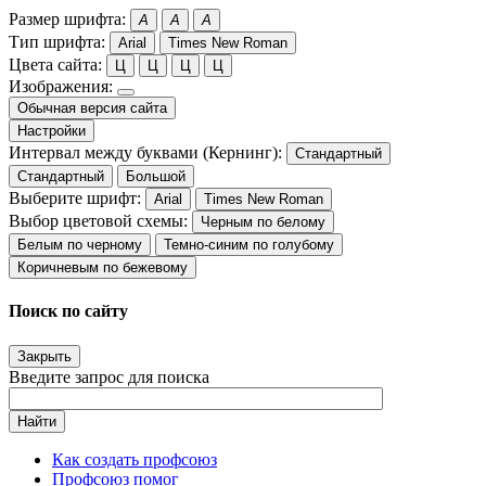
Размер шрифта:
A
A
A
Тип шрифта:
Arial
Times New Roman
Цвета сайта:
Ц
Ц
Ц
Ц
Изображения:
Обычная версия сайта
Настройки
Интервал между буквами (Кернинг):
Стандартный
Стандартный
Большой
Выберите шрифт:
Arial
Times New Roman
Выбор цветовой схемы:
Черным по белому
Белым по черному
Темно-синим по голубому
Коричневым по бежевому
Поиск по сайту
Закрыть
Введите запрос для поиска
Найти
Как создать профсоюз
Профсоюз помог