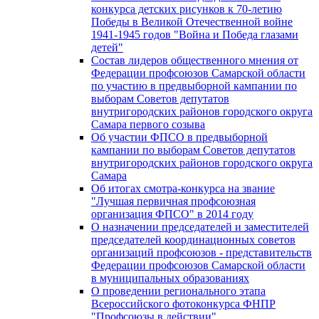
конкурса детских рисунков к 70-летию
Победы в Великой Отечественной войне
1941-1945 годов "Война и Победа глазами
детей"
Состав лидеров общественного мнения от
Федерации профсоюзов Самарской области
по участию в предвыборной кампании по
выборам Советов депутатов
внутригородских районов городского округа
Самара первого созыва
Об участии ФПСО в предвыборной
кампании по выборам Советов депутатов
внутригородских районов городского округа
Самара
Об итогах смотра-конкурса на звание
"Лучшая первичная профсоюзная
организация ФПСО" в 2014 году
О назначении председателей и заместителей
председателей координационных советов
организаций профсоюзов - представительств
Федерации профсоюзов Самарской области
в муниципальных образованиях
О проведении регионального этапа
Всероссийского фотоконкурса ФНПР
"Профсоюзы в действии"