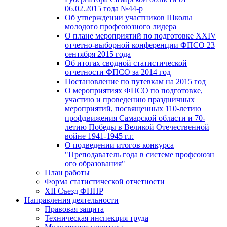
06.02.2015 года №44-р
Об утверждении участников Школы
молодого профсоюзного лидера
О плане мероприятий по подготовке XXIV
отчетно-выборной конференции ФПСО 23
сентября 2015 года
Об итогах сводной статистической
отчетности ФПСО за 2014 год
Постановление по путевкам на 2015 год
О мероприятиях ФПСО по подготовке,
участию и проведению праздничных
мероприятий, посвященных 110-летию
профдвижения Самарской области и 70-
летию Победы в Великой Отечественной
войне 1941-1945 г.г.
О подведении итогов конкурса
"Преподаватель года в системе профсоюзн
ого образования"
План работы
Форма статистической отчетности
XII Съезд ФНПР
Направления деятельности
Правовая защита
Техническая инспекция труда