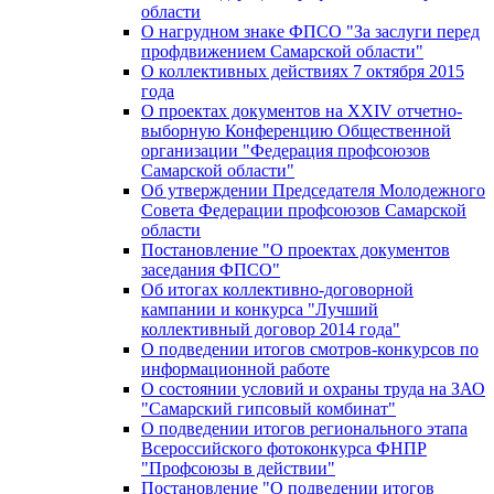
области
О нагрудном знаке ФПСО "За заслуги перед
профдвижением Самарской области"
О коллективных действиях 7 октября 2015
года
О проектах документов на XXIV отчетно-
выборную Конференцию Общественной
организации "Федерация профсоюзов
Самарской области"
Об утверждении Председателя Молодежного
Совета Федерации профсоюзов Самарской
области
Постановление "О проектах документов
заседания ФПСО"
Об итогах коллективно-договорной
кампании и конкурса "Лучший
коллективный договор 2014 года"
О подведении итогов смотров-конкурсов по
информационной работе
О состоянии условий и охраны труда на ЗАО
"Самарский гипсовый комбинат"
О подведении итогов регионального этапа
Всероссийского фотоконкурса ФНПР
"Профсоюзы в действии"
Постановление "О подведении итогов