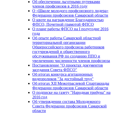
Об обеспечении льготными путевками
членов профсоюзов в 2016 году
О «Школе молодого профсоюзного лидера»
Федерации профсоюзов Самарской области
О квоте на награждение Благодарностью
ФПСО, Почетной грамотой ФПСО
О плане работы ФПСО на I полугодие 2016
года
Об опыте работы Самарской областной
территориальной организации
Общероссийского профсоюза работников
госучреждений и общественного
обслуживания РФ по созданию ППО и
увеличению численности членов профсоюза
Постановление "О проектах документов
заседания Совета ФПСО"
Об итогах конкурса агитационных
видеороликов "За достойный труд"
Об итогах XII Межотраслевой Спартакиады
Федерации профсоюзов Самарской области
О подписке на газету "Народная трибуна" на
2016 год
Об утверждении состава Молодежного
Совета Федерации профсоюзов Самарской
области