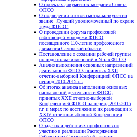
О проектах документов заседания Совета
ФПСО
О подведении итогов смотра-конкурса на
звание "Лучший уполномоченный по охране
труда ФПСО"
О проведении форума профсоюзной
работающей молодежи ФПСО,
посвященного 110-летию профсоюзного
движения Самарской области
Постановление о создании рабочей группы
по подготовке изменений в Устав ФПСО
Анализ выполнения основных направлений
деятельности ФПСО, принятых XXII
отчетно-выборной Конференцией ФПСО на
период 2010-2015 г.г.
Об итогах анализа выполнения основных
направлений деятельности ФПСО,
принятых XXII отчетно-выборной
Конференцией ФПСО на период 2010-2015
г.г. и мерах по достижению их реализации к
XXIV отчетно-выборной Конференции
ФПСО
О задачах и действиях профсоюзов по
участию в реализации Распоряжения
Губернатора Самарской области от