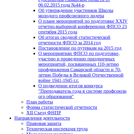
06.02.2015 года №44-р
Об утверждении участников Школы
молодого профсоюзного лидера
О плане мероприятий по подготовке XXIV
отчетно-выборной конференции ФПСО 23
сентября 2015 года
Об итогах сводной статистической
отчетности ФПСО за 2014 год
Постановление по путевкам на 2015 год
О мероприятиях ФПСО по подготовке,
участию и проведению праздничных
мероприятий, посвященных 110-летию
профдвижения Самарской области и 70-
летию Победы в Великой Отечественной
войне 1941-1945 г.г.
О подведении итогов конкурса
"Преподаватель года в системе профсоюзн
ого образования"
План работы
Форма статистической отчетности
XII Съезд ФНПР
Направления деятельности
Правовая защита
Техническая инспекция труда