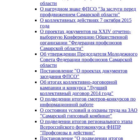
области
О нагрудном знаке ФПСО "За заслуги перед
профдвижением Самарской области"
О коллективных действиях 7 октября 2015
года
О проектах документов на XXIV отчетно-
выборную Конференцию Общественной
организации "Федерация профсоюзов
Самарской области"
Об утверждении Председателя Молодежного
Совета Федерации профсоюзов Самарской
области
Постановление "О проектах документов
заседания ФПСО"
Об итогах коллективно-договорной
кампании и конкурса "Лучший
коллективный договор 2014 года"
О подведении итогов смотров-конкурсов по
информационной работе
О состоянии условий и охраны труда на ЗАО
"Самарский гипсовый комбинат"
О подведении итогов регионального этапа
Всероссийского фотоконкурса ФНПР
"Профсоюзы в действии"
Постановление "О подведении итогов