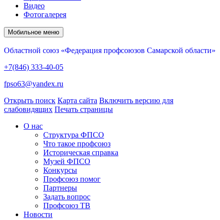
Видео
Фотогалерея
Мобильное меню
Областной союз «Федерация профсоюзов Самарской области»
+7(846) 333-40-05
fpso63@yandex.ru
Открыть поиск
Карта сайта
Включить версию для
слабовидящих
Печать страницы
О нас
Структура ФПСО
Что такое профсоюз
Историческая справка
Музей ФПСО
Конкурсы
Профсоюз помог
Партнеры
Задать вопрос
Профсоюз ТВ
Новости