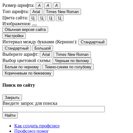
Размер шрифта:
A
A
A
Тип шрифта:
Arial
Times New Roman
Цвета сайта:
Ц
Ц
Ц
Ц
Изображения:
Обычная версия сайта
Настройки
Интервал между буквами (Кернинг):
Стандартный
Стандартный
Большой
Выберите шрифт:
Arial
Times New Roman
Выбор цветовой схемы:
Черным по белому
Белым по черному
Темно-синим по голубому
Коричневым по бежевому
Поиск по сайту
Закрыть
Введите запрос для поиска
Найти
Как создать профсоюз
Профсоюз помог