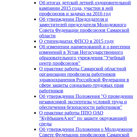
Об итогах детской летней оздоровительной
кампании 2015 года, участии в ней
профсоюзов и задачах на 2016 год
Об утверждении Председателя и
заместителей председателя Молодежного
Совета Федерации профсоюзов Самарской
области
О стипендиатах ФПСО в 2015 году
Об изменении наименований и о внесении
изменений в Устав Негосударственного
образовательного учреждения "Учебный
центр профсоюзов"
О практике работы Самарской областной
организации профсоюза работников
здравоохранения Российской Федерации в
сфере защиты социально-трудовых прав
работников
Об утверждении Положения "О проведении
независимой экспертизы условий труда и
обеспечения безопасности работников"
О практике работы ППО ОАО
"КуйбышевАзот" по защите окружающей
среды
Об утверждении Положения о Молодежном
Совете Федерации профсоюзов Самарской