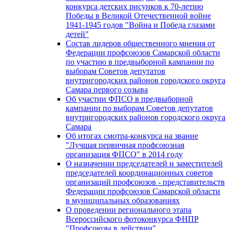
конкурса детских рисунков к 70-летию
Победы в Великой Отечественной войне
1941-1945 годов "Война и Победа глазами
детей"
Состав лидеров общественного мнения от
Федерации профсоюзов Самарской области
по участию в предвыборной кампании по
выборам Советов депутатов
внутригородских районов городского округа
Самара первого созыва
Об участии ФПСО в предвыборной
кампании по выборам Советов депутатов
внутригородских районов городского округа
Самара
Об итогах смотра-конкурса на звание
"Лучшая первичная профсоюзная
организация ФПСО" в 2014 году
О назначении председателей и заместителей
председателей координационных советов
организаций профсоюзов - представительств
Федерации профсоюзов Самарской области
в муниципальных образованиях
О проведении регионального этапа
Всероссийского фотоконкурса ФНПР
"Профсоюзы в действии"