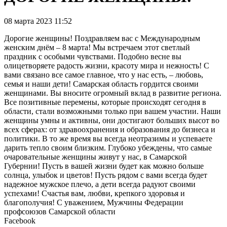
08 марта 2023 11:52
Дорогие женщины! Поздравляем вас с Международным
женским днём – 8 марта! Мы встречаем этот светлый
праздник с особыми чувствами. Подобно весне вы
олицетворяете радость жизни, красоту мира и нежность! С
вами связано все самое главное, что у нас есть, – любовь,
семья и наши дети! Самарская область гордится своими
женщинами. Вы вносите огромный вклад в развитие региона.
Все позитивные перемены, которые происходят сегодня в
области, стали возможными только при вашем участии. Наши
женщины умны и активны, они достигают больших высот во
всех сферах: от здравоохранения и образования до бизнеса и
политики. В то же время вы всегда неотразимы и успеваете
дарить тепло своим близким. Глубоко убеждены, что самые
очаровательные женщины живут у нас, в Самарской
Губернии! Пусть в вашей жизни будет как можно больше
солнца, улыбок и цветов! Пусть рядом с вами всегда будет
надежное мужское плечо, а дети всегда радуют своими
успехами! Счастья вам, любви, крепкого здоровья и
благополучия! С уважением, Мужчины Федерации
профсоюзов Самарской области
Facebook