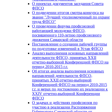
О проектах документов заседания Совета
ФПСО
О подведении итогов смотра-конкурса на
звание "Лучший уполномоченный по охране
труда ФПСО"
О проведении форума профсоюзной
работающей молодежи ФПСО,
посвященного 110-летию профсоюзного
движения Самарской области
Постановление о создании рабочей группы
по подготовке изменений в Устав ФПСО
Анализ выполнения основных направлений
деятельности ФПСО, принятых XXII
отчетно-выборной Конференцией ФПСО на
период 2010-2015 г.г.
Об итогах анализа выполнения основных
направлений деятельности ФПСО,
принятых XXII отчетно-выборной
Конференцией ФПСО на период 2010-2015
г.г. и мерах по достижению их реализации к
XXIV отчетно-выборной Конференции
ФПСО
О задачах и действиях профсоюзов по
участию в реализации Распоряжения
Губернатора Самарской области от