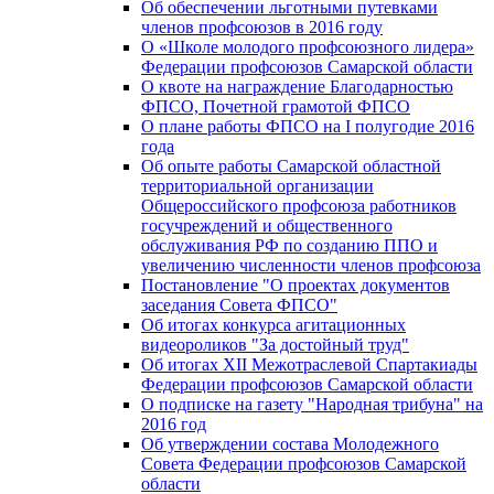
Об обеспечении льготными путевками
членов профсоюзов в 2016 году
О «Школе молодого профсоюзного лидера»
Федерации профсоюзов Самарской области
О квоте на награждение Благодарностью
ФПСО, Почетной грамотой ФПСО
О плане работы ФПСО на I полугодие 2016
года
Об опыте работы Самарской областной
территориальной организации
Общероссийского профсоюза работников
госучреждений и общественного
обслуживания РФ по созданию ППО и
увеличению численности членов профсоюза
Постановление "О проектах документов
заседания Совета ФПСО"
Об итогах конкурса агитационных
видеороликов "За достойный труд"
Об итогах XII Межотраслевой Спартакиады
Федерации профсоюзов Самарской области
О подписке на газету "Народная трибуна" на
2016 год
Об утверждении состава Молодежного
Совета Федерации профсоюзов Самарской
области