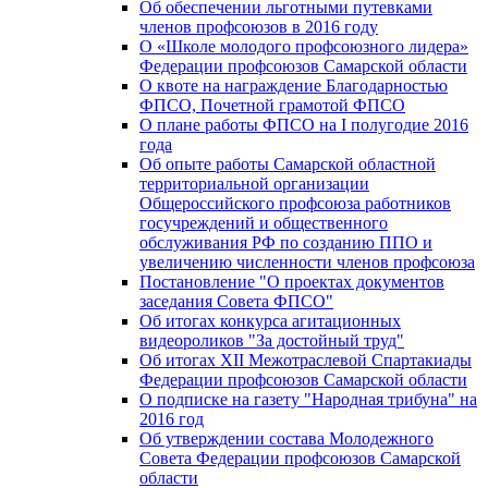
Об обеспечении льготными путевками
членов профсоюзов в 2016 году
О «Школе молодого профсоюзного лидера»
Федерации профсоюзов Самарской области
О квоте на награждение Благодарностью
ФПСО, Почетной грамотой ФПСО
О плане работы ФПСО на I полугодие 2016
года
Об опыте работы Самарской областной
территориальной организации
Общероссийского профсоюза работников
госучреждений и общественного
обслуживания РФ по созданию ППО и
увеличению численности членов профсоюза
Постановление "О проектах документов
заседания Совета ФПСО"
Об итогах конкурса агитационных
видеороликов "За достойный труд"
Об итогах XII Межотраслевой Спартакиады
Федерации профсоюзов Самарской области
О подписке на газету "Народная трибуна" на
2016 год
Об утверждении состава Молодежного
Совета Федерации профсоюзов Самарской
области