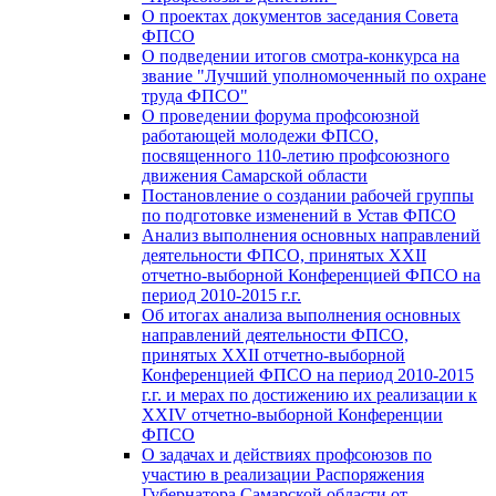
О проектах документов заседания Совета
ФПСО
О подведении итогов смотра-конкурса на
звание "Лучший уполномоченный по охране
труда ФПСО"
О проведении форума профсоюзной
работающей молодежи ФПСО,
посвященного 110-летию профсоюзного
движения Самарской области
Постановление о создании рабочей группы
по подготовке изменений в Устав ФПСО
Анализ выполнения основных направлений
деятельности ФПСО, принятых XXII
отчетно-выборной Конференцией ФПСО на
период 2010-2015 г.г.
Об итогах анализа выполнения основных
направлений деятельности ФПСО,
принятых XXII отчетно-выборной
Конференцией ФПСО на период 2010-2015
г.г. и мерах по достижению их реализации к
XXIV отчетно-выборной Конференции
ФПСО
О задачах и действиях профсоюзов по
участию в реализации Распоряжения
Губернатора Самарской области от