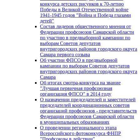
конкурса детских рисунков к 70-летию
Победы в Великой Отечественной войне
1941-1945 годов "Война и Победа глазами
детей"
Состав лидеров общественного мнения от
Федерации профсоюзов Самарской области
по участию в предвыборной кампании по
выборам Советов депутатов
внутригородских районов городского округа
Самара первого созыва
Об участии ФПСО в предвыборной
кампании по выборам Советов депутатов
внутригородских районов городского округа
Самара
Об итогах смотра-конкурса на звание
"Лучшая первичная профсоюзная
организация ФПСО" в 2014 году
О назначении председателей и заместителей
председателей координационных советов
организаций профсоюзов - представительств
Федерации профсоюзов Самарской области
в муниципальных образованиях
О проведении регионального этапа
Всероссийского фотоконкурса ФНПР
"Профсоюзы в действии"