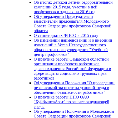
Об итогах детской летней оздоровительной
кампании 2015 года, участии в ней
профсоюзов и задачах на 2016 год
Об утверждении Председателя и
заместителей председателя Молодежного
Совета Федерации профсоюзов Самарской
области
О стипендиатах ФПСО в 2015 году
Об изменении наименований и о внесении
изменений в Устав Негосударственного
образовательного учреждения "Учебный
центр профсоюзов"
О практике работы Самарской областной
организации профсоюза работников
здравоохранения Российской Федерации в
сфере защиты социально-трудовых прав
работников
Об утверждении Положения "О проведении
независимой экспертизы условий труда и
обеспечения безопасности работников"
О практике работы ППО ОАО
"КуйбышевАзот" по защите окружающей
среды
Об утверждении Положения о Молодежном
Совете Федерации профсоюзов Самарской