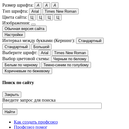
Размер шрифта:
A
A
A
Тип шрифта:
Arial
Times New Roman
Цвета сайта:
Ц
Ц
Ц
Ц
Изображения:
Обычная версия сайта
Настройки
Интервал между буквами (Кернинг):
Стандартный
Стандартный
Большой
Выберите шрифт:
Arial
Times New Roman
Выбор цветовой схемы:
Черным по белому
Белым по черному
Темно-синим по голубому
Коричневым по бежевому
Поиск по сайту
Закрыть
Введите запрос для поиска
Найти
Как создать профсоюз
Профсоюз помог