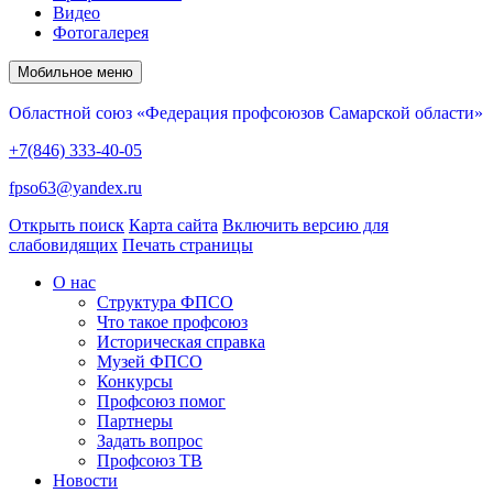
Видео
Фотогалерея
Мобильное меню
Областной союз «Федерация профсоюзов Самарской области»
+7(846) 333-40-05
fpso63@yandex.ru
Открыть поиск
Карта сайта
Включить версию для
слабовидящих
Печать страницы
О нас
Структура ФПСО
Что такое профсоюз
Историческая справка
Музей ФПСО
Конкурсы
Профсоюз помог
Партнеры
Задать вопрос
Профсоюз ТВ
Новости