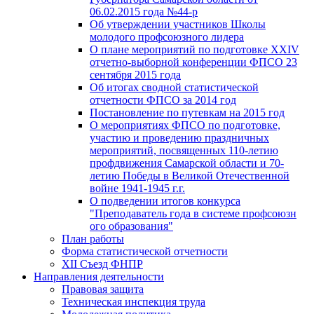
06.02.2015 года №44-р
Об утверждении участников Школы
молодого профсоюзного лидера
О плане мероприятий по подготовке XXIV
отчетно-выборной конференции ФПСО 23
сентября 2015 года
Об итогах сводной статистической
отчетности ФПСО за 2014 год
Постановление по путевкам на 2015 год
О мероприятиях ФПСО по подготовке,
участию и проведению праздничных
мероприятий, посвященных 110-летию
профдвижения Самарской области и 70-
летию Победы в Великой Отечественной
войне 1941-1945 г.г.
О подведении итогов конкурса
"Преподаватель года в системе профсоюзн
ого образования"
План работы
Форма статистической отчетности
XII Съезд ФНПР
Направления деятельности
Правовая защита
Техническая инспекция труда