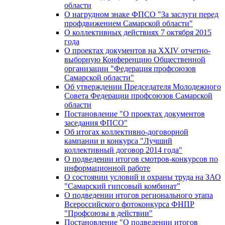
области
О нагрудном знаке ФПСО "За заслуги перед
профдвижением Самарской области"
О коллективных действиях 7 октября 2015
года
О проектах документов на XXIV отчетно-
выборную Конференцию Общественной
организации "Федерация профсоюзов
Самарской области"
Об утверждении Председателя Молодежного
Совета Федерации профсоюзов Самарской
области
Постановление "О проектах документов
заседания ФПСО"
Об итогах коллективно-договорной
кампании и конкурса "Лучший
коллективный договор 2014 года"
О подведении итогов смотров-конкурсов по
информационной работе
О состоянии условий и охраны труда на ЗАО
"Самарский гипсовый комбинат"
О подведении итогов регионального этапа
Всероссийского фотоконкурса ФНПР
"Профсоюзы в действии"
Постановление "О подведении итогов