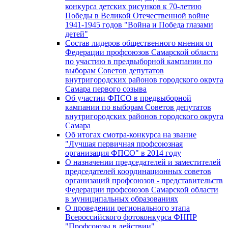
конкурса детских рисунков к 70-летию
Победы в Великой Отечественной войне
1941-1945 годов "Война и Победа глазами
детей"
Состав лидеров общественного мнения от
Федерации профсоюзов Самарской области
по участию в предвыборной кампании по
выборам Советов депутатов
внутригородских районов городского округа
Самара первого созыва
Об участии ФПСО в предвыборной
кампании по выборам Советов депутатов
внутригородских районов городского округа
Самара
Об итогах смотра-конкурса на звание
"Лучшая первичная профсоюзная
организация ФПСО" в 2014 году
О назначении председателей и заместителей
председателей координационных советов
организаций профсоюзов - представительств
Федерации профсоюзов Самарской области
в муниципальных образованиях
О проведении регионального этапа
Всероссийского фотоконкурса ФНПР
"Профсоюзы в действии"