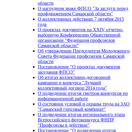
области
О нагрудном знаке ФПСО "За заслуги перед
профдвижением Самарской области"
О коллективных действиях 7 октября 2015
года
О проектах документов на XXIV отчетно-
выборную Конференцию Общественной
организации "Федерация профсоюзов
Самарской области"
Об утверждении Председателя Молодежного
Совета Федерации профсоюзов Самарской
области
Постановление "О проектах документов
заседания ФПСО"
Об итогах коллективно-договорной
кампании и конкурса "Лучший
коллективный договор 2014 года"
О подведении итогов смотров-конкурсов по
информационной работе
О состоянии условий и охраны труда на ЗАО
"Самарский гипсовый комбинат"
О подведении итогов регионального этапа
Всероссийского фотоконкурса ФНПР
"Профсоюзы в действии"
Постановление "О подведении итогов