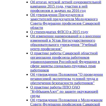
Об итогах детской летней оздоровительной
кампании 2015 года, участии в ней
профсоюзов и задачах на 2016 год
Об утверждении Председателя и
заместителей председателя Молодежного
Совета Федерации профсоюзов Самарской
области
О стипендиатах ФПСО в 2015 году
Об изменении наименований и о внесении
изменений в Устав Негосударственного
образовательного учреждения "Учебный
центр профсоюзов"
О практике работы Самарской областной
организации профсоюза работников
здравоохранения Российской Федерации в
сфере защиты социально-трудовых прав
работников
Об утверждении Положения "О проведении
независимой экспертизы условий труда и
обеспечения безопасности работников"
О практике работы ППО ОАО
"КуйбышевАзот" по защите окружающей
среды
Об утверждении Положения о Молодежном
Совете Федерации профсоюзов Самарской