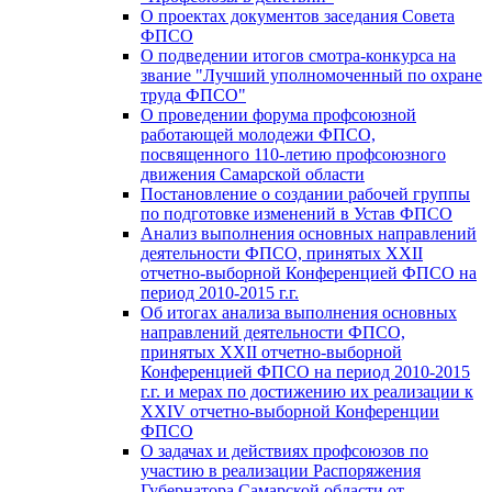
О проектах документов заседания Совета
ФПСО
О подведении итогов смотра-конкурса на
звание "Лучший уполномоченный по охране
труда ФПСО"
О проведении форума профсоюзной
работающей молодежи ФПСО,
посвященного 110-летию профсоюзного
движения Самарской области
Постановление о создании рабочей группы
по подготовке изменений в Устав ФПСО
Анализ выполнения основных направлений
деятельности ФПСО, принятых XXII
отчетно-выборной Конференцией ФПСО на
период 2010-2015 г.г.
Об итогах анализа выполнения основных
направлений деятельности ФПСО,
принятых XXII отчетно-выборной
Конференцией ФПСО на период 2010-2015
г.г. и мерах по достижению их реализации к
XXIV отчетно-выборной Конференции
ФПСО
О задачах и действиях профсоюзов по
участию в реализации Распоряжения
Губернатора Самарской области от