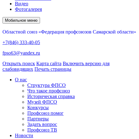
Видео
Фотогалерея
Мобильное меню
Областной союз «Федерация профсоюзов Самарской области»
+7(846) 333-40-05
fpso63@yandex.ru
Открыть поиск
Карта сайта
Включить версию для
слабовидящих
Печать страницы
О нас
Структура ФПСО
Что такое профсоюз
Историческая справка
Музей ФПСО
Конкурсы
Профсоюз помог
Партнеры
Задать вопрос
Профсоюз ТВ
Новости