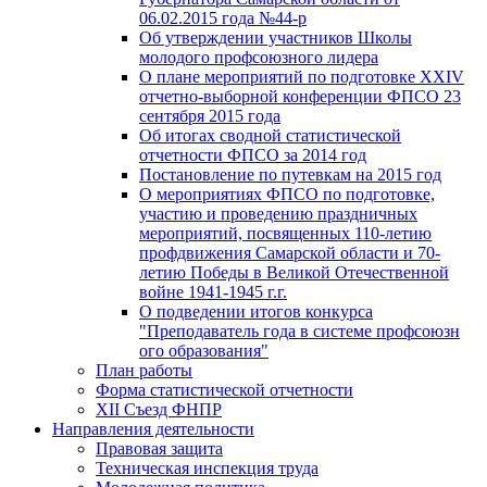
06.02.2015 года №44-р
Об утверждении участников Школы
молодого профсоюзного лидера
О плане мероприятий по подготовке XXIV
отчетно-выборной конференции ФПСО 23
сентября 2015 года
Об итогах сводной статистической
отчетности ФПСО за 2014 год
Постановление по путевкам на 2015 год
О мероприятиях ФПСО по подготовке,
участию и проведению праздничных
мероприятий, посвященных 110-летию
профдвижения Самарской области и 70-
летию Победы в Великой Отечественной
войне 1941-1945 г.г.
О подведении итогов конкурса
"Преподаватель года в системе профсоюзн
ого образования"
План работы
Форма статистической отчетности
XII Съезд ФНПР
Направления деятельности
Правовая защита
Техническая инспекция труда