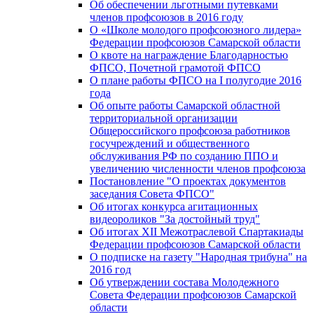
Об обеспечении льготными путевками
членов профсоюзов в 2016 году
О «Школе молодого профсоюзного лидера»
Федерации профсоюзов Самарской области
О квоте на награждение Благодарностью
ФПСО, Почетной грамотой ФПСО
О плане работы ФПСО на I полугодие 2016
года
Об опыте работы Самарской областной
территориальной организации
Общероссийского профсоюза работников
госучреждений и общественного
обслуживания РФ по созданию ППО и
увеличению численности членов профсоюза
Постановление "О проектах документов
заседания Совета ФПСО"
Об итогах конкурса агитационных
видеороликов "За достойный труд"
Об итогах XII Межотраслевой Спартакиады
Федерации профсоюзов Самарской области
О подписке на газету "Народная трибуна" на
2016 год
Об утверждении состава Молодежного
Совета Федерации профсоюзов Самарской
области