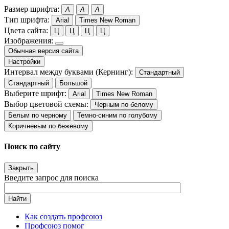
Размер шрифта:
A
A
A
Тип шрифта:
Arial
Times New Roman
Цвета сайта:
Ц
Ц
Ц
Ц
Изображения:
Обычная версия сайта
Настройки
Интервал между буквами (Кернинг):
Стандартный
Стандартный
Большой
Выберите шрифт:
Arial
Times New Roman
Выбор цветовой схемы:
Черным по белому
Белым по черному
Темно-синим по голубому
Коричневым по бежевому
Поиск по сайту
Закрыть
Введите запрос для поиска
Найти
Как создать профсоюз
Профсоюз помог