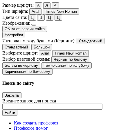
Размер шрифта:
A
A
A
Тип шрифта:
Arial
Times New Roman
Цвета сайта:
Ц
Ц
Ц
Ц
Изображения:
Обычная версия сайта
Настройки
Интервал между буквами (Кернинг):
Стандартный
Стандартный
Большой
Выберите шрифт:
Arial
Times New Roman
Выбор цветовой схемы:
Черным по белому
Белым по черному
Темно-синим по голубому
Коричневым по бежевому
Поиск по сайту
Закрыть
Введите запрос для поиска
Найти
Как создать профсоюз
Профсоюз помог