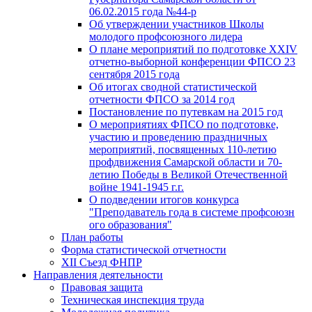
06.02.2015 года №44-р
Об утверждении участников Школы
молодого профсоюзного лидера
О плане мероприятий по подготовке XXIV
отчетно-выборной конференции ФПСО 23
сентября 2015 года
Об итогах сводной статистической
отчетности ФПСО за 2014 год
Постановление по путевкам на 2015 год
О мероприятиях ФПСО по подготовке,
участию и проведению праздничных
мероприятий, посвященных 110-летию
профдвижения Самарской области и 70-
летию Победы в Великой Отечественной
войне 1941-1945 г.г.
О подведении итогов конкурса
"Преподаватель года в системе профсоюзн
ого образования"
План работы
Форма статистической отчетности
XII Съезд ФНПР
Направления деятельности
Правовая защита
Техническая инспекция труда