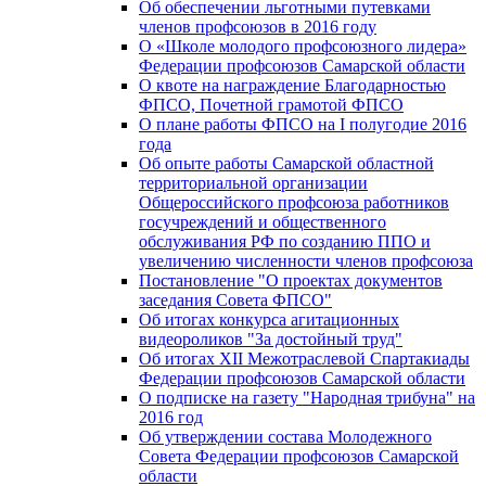
Об обеспечении льготными путевками
членов профсоюзов в 2016 году
О «Школе молодого профсоюзного лидера»
Федерации профсоюзов Самарской области
О квоте на награждение Благодарностью
ФПСО, Почетной грамотой ФПСО
О плане работы ФПСО на I полугодие 2016
года
Об опыте работы Самарской областной
территориальной организации
Общероссийского профсоюза работников
госучреждений и общественного
обслуживания РФ по созданию ППО и
увеличению численности членов профсоюза
Постановление "О проектах документов
заседания Совета ФПСО"
Об итогах конкурса агитационных
видеороликов "За достойный труд"
Об итогах XII Межотраслевой Спартакиады
Федерации профсоюзов Самарской области
О подписке на газету "Народная трибуна" на
2016 год
Об утверждении состава Молодежного
Совета Федерации профсоюзов Самарской
области