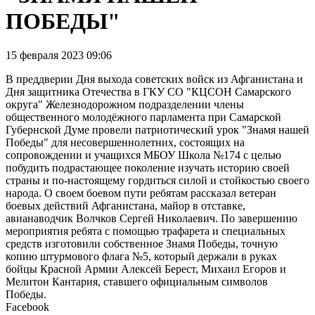
ПОБЕДЫ"
15 февраля 2023 09:06
В преддверии Дня выхода советских войск из Афганистана и
Дня защитника Отечества в ГКУ СО "КЦСОН Самарского
округа" Железнодорожном подразделении члены
общественного молодёжного парламента при Самарской
Губернской Думе провели патриотический урок "Знамя нашей
Победы" для несовершеннолетних, состоящих на
сопровождении и учащихся МБОУ Школа №174 с целью
побудить подрастающее поколение изучать историю своей
страны и по-настоящему гордиться силой и стойкостью своего
народа. О своем боевом пути ребятам рассказал ветеран
боевых действий Афганистана, майор в отставке,
авианаводчик Волчков Сергей Николаевич. По завершению
мероприятия ребята с помощью трафарета и специальных
средств изготовили собственное Знамя Победы, точную
копию штурмового флага №5, который держали в руках
бойцы Красной Армии Алексей Берест, Михаил Егоров и
Мелитон Кантария, ставшего официальным символов
Победы.
Facebook