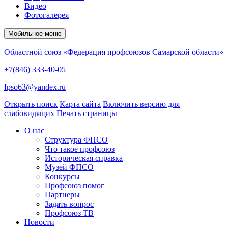
Видео
Фотогалерея
Мобильное меню
Областной союз «Федерация профсоюзов Самарской области»
+7(846) 333-40-05
fpso63@yandex.ru
Открыть поиск
Карта сайта
Включить версию для
слабовидящих
Печать страницы
О нас
Структура ФПСО
Что такое профсоюз
Историческая справка
Музей ФПСО
Конкурсы
Профсоюз помог
Партнеры
Задать вопрос
Профсоюз ТВ
Новости