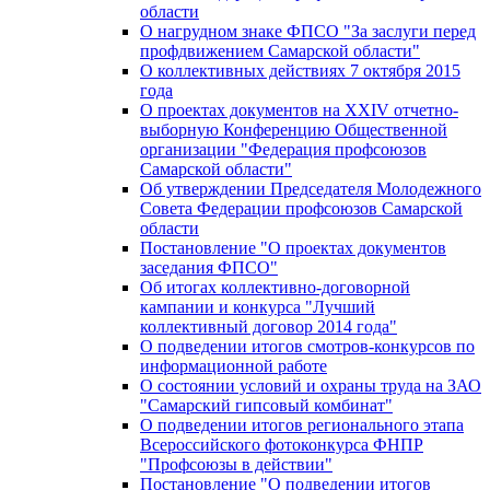
области
О нагрудном знаке ФПСО "За заслуги перед
профдвижением Самарской области"
О коллективных действиях 7 октября 2015
года
О проектах документов на XXIV отчетно-
выборную Конференцию Общественной
организации "Федерация профсоюзов
Самарской области"
Об утверждении Председателя Молодежного
Совета Федерации профсоюзов Самарской
области
Постановление "О проектах документов
заседания ФПСО"
Об итогах коллективно-договорной
кампании и конкурса "Лучший
коллективный договор 2014 года"
О подведении итогов смотров-конкурсов по
информационной работе
О состоянии условий и охраны труда на ЗАО
"Самарский гипсовый комбинат"
О подведении итогов регионального этапа
Всероссийского фотоконкурса ФНПР
"Профсоюзы в действии"
Постановление "О подведении итогов