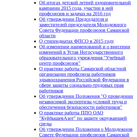
Об итогах детской летней оздоровительной
кампании 2015 года, участии в ней
профсоюзов и задачах на 2016 год
Об утверждении Председателя и
заместителей председателя Молодежного
Совета Федерации профсоюзов Самарской
области
О стипендиатах ФПСО в 2015 году
Об изменении наименований и о внесении
изменений в Устав Негосударственного
образовательного учреждения "Учебный
центр профсоюзов"
О практике работы Самарской областной
организации профсоюза работников
здравоохранения Российской Федерации в
сфере защиты социально-трудовых прав
работников
Об утверждении Положения "О проведении
независимой экспертизы условий труда и
обеспечения безопасности работников"
О практике работы ППО ОАО
"КуйбышевАзот" по защите окружающей
среды
Об утверждении Положения о Молодежном
Совете Федерации профсоюзов Самарской