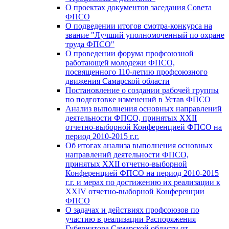
О проектах документов заседания Совета
ФПСО
О подведении итогов смотра-конкурса на
звание "Лучший уполномоченный по охране
труда ФПСО"
О проведении форума профсоюзной
работающей молодежи ФПСО,
посвященного 110-летию профсоюзного
движения Самарской области
Постановление о создании рабочей группы
по подготовке изменений в Устав ФПСО
Анализ выполнения основных направлений
деятельности ФПСО, принятых XXII
отчетно-выборной Конференцией ФПСО на
период 2010-2015 г.г.
Об итогах анализа выполнения основных
направлений деятельности ФПСО,
принятых XXII отчетно-выборной
Конференцией ФПСО на период 2010-2015
г.г. и мерах по достижению их реализации к
XXIV отчетно-выборной Конференции
ФПСО
О задачах и действиях профсоюзов по
участию в реализации Распоряжения
Губернатора Самарской области от