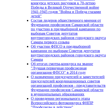
конкурса детских рисунков к 70-летию
Победы в Великой Отечественной войне
1941-1945 годов "Война и Победа глазами
детей"
Состав лидеров общественного мнения от
Федерации профсоюзов Самарской области
по участию в предвыборной кампании по
выборам Советов депутатов
внутригородских районов городского округа
Самара первого созыва
Об участии ФПСО в предвыборной
кампании по выборам Советов депутатов
внутригородских районов городского округа
Самара
Об итогах смотра-конкурса на звание
"Лучшая первичная профсоюзная
организация ФПСО" в 2014 году
О назначении председателей и заместителей
председателей координационных советов
организаций профсоюзов - представительств
Федерации профсоюзов Самарской области
в муниципальных образованиях
О проведении регионального этапа
Всероссийского фотоконкурса ФНПР
"Профсоюзы в действии"