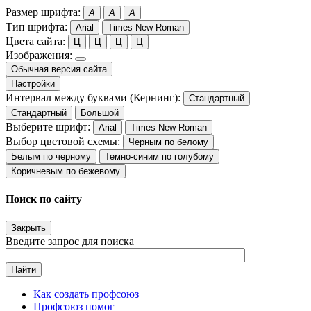
Размер шрифта:
A
A
A
Тип шрифта:
Arial
Times New Roman
Цвета сайта:
Ц
Ц
Ц
Ц
Изображения:
Обычная версия сайта
Настройки
Интервал между буквами (Кернинг):
Стандартный
Стандартный
Большой
Выберите шрифт:
Arial
Times New Roman
Выбор цветовой схемы:
Черным по белому
Белым по черному
Темно-синим по голубому
Коричневым по бежевому
Поиск по сайту
Закрыть
Введите запрос для поиска
Найти
Как создать профсоюз
Профсоюз помог