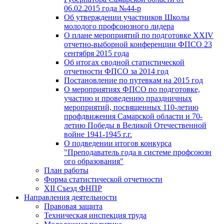
06.02.2015 года №44-р
Об утверждении участников Школы
молодого профсоюзного лидера
О плане мероприятий по подготовке XXIV
отчетно-выборной конференции ФПСО 23
сентября 2015 года
Об итогах сводной статистической
отчетности ФПСО за 2014 год
Постановление по путевкам на 2015 год
О мероприятиях ФПСО по подготовке,
участию и проведению праздничных
мероприятий, посвященных 110-летию
профдвижения Самарской области и 70-
летию Победы в Великой Отечественной
войне 1941-1945 г.г.
О подведении итогов конкурса
"Преподаватель года в системе профсоюзн
ого образования"
План работы
Форма статистической отчетности
XII Съезд ФНПР
Направления деятельности
Правовая защита
Техническая инспекция труда