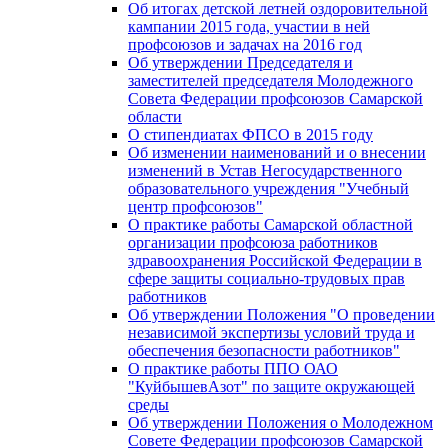
Об итогах детской летней оздоровительной
кампании 2015 года, участии в ней
профсоюзов и задачах на 2016 год
Об утверждении Председателя и
заместителей председателя Молодежного
Совета Федерации профсоюзов Самарской
области
О стипендиатах ФПСО в 2015 году
Об изменении наименований и о внесении
изменений в Устав Негосударственного
образовательного учреждения "Учебный
центр профсоюзов"
О практике работы Самарской областной
организации профсоюза работников
здравоохранения Российской Федерации в
сфере защиты социально-трудовых прав
работников
Об утверждении Положения "О проведении
независимой экспертизы условий труда и
обеспечения безопасности работников"
О практике работы ППО ОАО
"КуйбышевАзот" по защите окружающей
среды
Об утверждении Положения о Молодежном
Совете Федерации профсоюзов Самарской