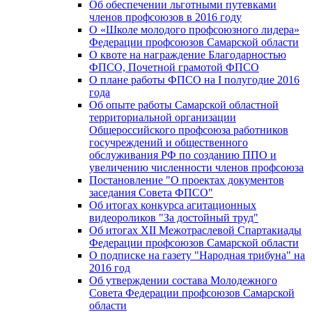
Об обеспечении льготными путевками
членов профсоюзов в 2016 году
О «Школе молодого профсоюзного лидера»
Федерации профсоюзов Самарской области
О квоте на награждение Благодарностью
ФПСО, Почетной грамотой ФПСО
О плане работы ФПСО на I полугодие 2016
года
Об опыте работы Самарской областной
территориальной организации
Общероссийского профсоюза работников
госучреждений и общественного
обслуживания РФ по созданию ППО и
увеличению численности членов профсоюза
Постановление "О проектах документов
заседания Совета ФПСО"
Об итогах конкурса агитационных
видеороликов "За достойный труд"
Об итогах XII Межотраслевой Спартакиады
Федерации профсоюзов Самарской области
О подписке на газету "Народная трибуна" на
2016 год
Об утверждении состава Молодежного
Совета Федерации профсоюзов Самарской
области