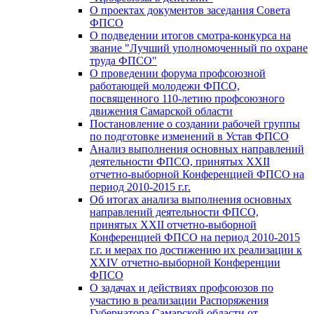
О проектах документов заседания Совета
ФПСО
О подведении итогов смотра-конкурса на
звание "Лучший уполномоченный по охране
труда ФПСО"
О проведении форума профсоюзной
работающей молодежи ФПСО,
посвященного 110-летию профсоюзного
движения Самарской области
Постановление о создании рабочей группы
по подготовке изменений в Устав ФПСО
Анализ выполнения основных направлений
деятельности ФПСО, принятых XXII
отчетно-выборной Конференцией ФПСО на
период 2010-2015 г.г.
Об итогах анализа выполнения основных
направлений деятельности ФПСО,
принятых XXII отчетно-выборной
Конференцией ФПСО на период 2010-2015
г.г. и мерах по достижению их реализации к
XXIV отчетно-выборной Конференции
ФПСО
О задачах и действиях профсоюзов по
участию в реализации Распоряжения
Губернатора Самарской области от