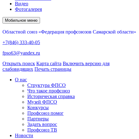
Видео
Фотогалерея
Мобильное меню
Областной союз «Федерация профсоюзов Самарской области»
+7(846) 333-40-05
fpso63@yandex.ru
Открыть поиск
Карта сайта
Включить версию для
слабовидящих
Печать страницы
О нас
Структура ФПСО
Что такое профсоюз
Историческая справка
Музей ФПСО
Конкурсы
Профсоюз помог
Партнеры
Задать вопрос
Профсоюз ТВ
Новости