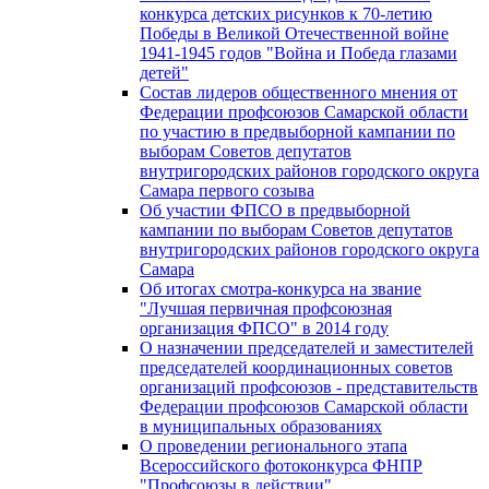
конкурса детских рисунков к 70-летию
Победы в Великой Отечественной войне
1941-1945 годов "Война и Победа глазами
детей"
Состав лидеров общественного мнения от
Федерации профсоюзов Самарской области
по участию в предвыборной кампании по
выборам Советов депутатов
внутригородских районов городского округа
Самара первого созыва
Об участии ФПСО в предвыборной
кампании по выборам Советов депутатов
внутригородских районов городского округа
Самара
Об итогах смотра-конкурса на звание
"Лучшая первичная профсоюзная
организация ФПСО" в 2014 году
О назначении председателей и заместителей
председателей координационных советов
организаций профсоюзов - представительств
Федерации профсоюзов Самарской области
в муниципальных образованиях
О проведении регионального этапа
Всероссийского фотоконкурса ФНПР
"Профсоюзы в действии"