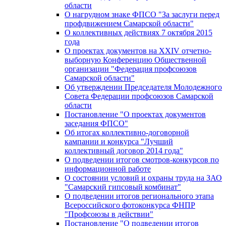
области
О нагрудном знаке ФПСО "За заслуги перед
профдвижением Самарской области"
О коллективных действиях 7 октября 2015
года
О проектах документов на XXIV отчетно-
выборную Конференцию Общественной
организации "Федерация профсоюзов
Самарской области"
Об утверждении Председателя Молодежного
Совета Федерации профсоюзов Самарской
области
Постановление "О проектах документов
заседания ФПСО"
Об итогах коллективно-договорной
кампании и конкурса "Лучший
коллективный договор 2014 года"
О подведении итогов смотров-конкурсов по
информационной работе
О состоянии условий и охраны труда на ЗАО
"Самарский гипсовый комбинат"
О подведении итогов регионального этапа
Всероссийского фотоконкурса ФНПР
"Профсоюзы в действии"
Постановление "О подведении итогов