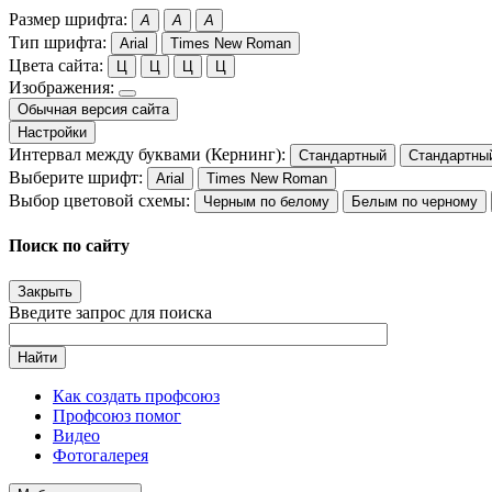
Размер шрифта:
A
A
A
Тип шрифта:
Arial
Times New Roman
Цвета сайта:
Ц
Ц
Ц
Ц
Изображения:
Обычная версия сайта
Настройки
Интервал между буквами (Кернинг):
Стандартный
Стандартны
Выберите шрифт:
Arial
Times New Roman
Выбор цветовой схемы:
Черным по белому
Белым по черному
Поиск по сайту
Закрыть
Введите запрос для поиска
Найти
Как создать профсоюз
Профсоюз помог
Видео
Фотогалерея