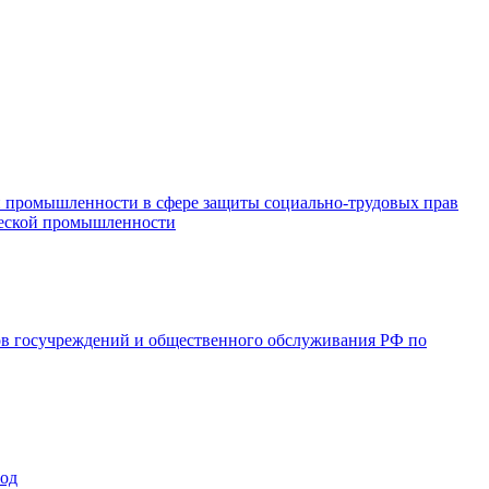
и промышленности в сфере защиты социально-трудовых прав
ической промышленности
ов госучреждений и общественного обслуживания РФ по
год