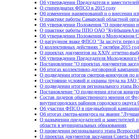
Об утверждении Председателя и заместителе
О стипендиатах ФПСО в 2015 году
Об изменении наименований и о внесении из
О практике работы Самарской областной орг
Об утверждении Положения "О проведении не
О практике работы ППО ОАО "КуйбышевАзот
Об утверждении Положения о Молодежном Со
О нагрудном знаке ФПСО "За заслуги перед 
О коллективных действиях 7 октября 2015 год
О проектах документов на XXIV отчетно-вы
Об утверждении Председателя Молодежного 
Постановление "О проектах документов зас
Об итогах коллективно-договорной кампании
О подведении итогов смотров-конкурсов по 
О состоянии условий и охраны труда на ЗАО
О подведении итогов регионального этапа В
Постановление "О подведении итогов конкурс
Состав лидеров общественного мнения от Фе
внутригородских районов городского округа 
Об участии ФПСО в предвыборной кампании п
Об итогах смотра-конкурса на звание "Лучш
О назначении председателей и заместителей 
области в муниципальных образованиях
О проведении регионального этапа Всеросс
О проектах документов заседания Совета Ф