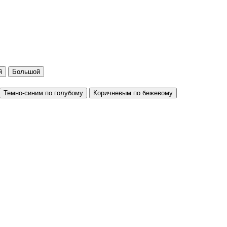
й
Большой
Темно-синим по голубому
Коричневым по бежевому