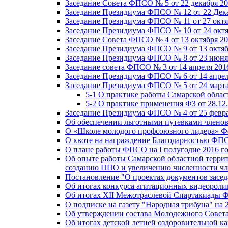
Заседание Совета ФПСО № 5 от 22 декабря 20
Заседание Президиума ФПСО № 12 от 22 Дека
Заседание Президиума ФПСО № 11 от 27 октя
Заседание Президиума ФПСО № 10 от 24 октя
Заседание Совета ФПСО № 4 от 13 октября 20
Заседание Президиума ФПСО № 9 от 13 октяб
Заседание Президиума ФПСО № 8 от 23 июня 
Заседание совета ФПСО № 3 от 14 апреля 201
Заседание Президиума ФПСО № 6 от 14 апрел
Заседание Президиума ФПСО № 5 от 24 марта
5-1 О практике работы Самарской обла
5-2 О практике применения ФЗ от 28.12
Заседание Президиума ФПСО № 4 от 25 февра
Об обеспечении льготными путевками членов
О «Школе молодого профсоюзного лидера» Ф
О квоте на награждение Благодарностью Ф
О плане работы ФПСО на I полугодие 2016 г
Об опыте работы Самарской областной терри
созданию ППО и увеличению численности чл
Постановление "О проектах документов зас
Об итогах конкурса агитационных видеоролик
Об итогах XII Межотраслевой Спартакиады 
О подписке на газету "Народная трибуна" на 
Об утверждении состава Молодежного Совет
Об итогах детской летней оздоровительной ка