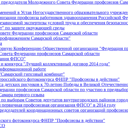
й председателя Молодежного Совета Федерации профсоюзов Сам
менений в Устав Негосударственного образовательного учрежд
анизации профсоюза работников здравоохранения Российской Фе
зависимой экспертизы условий труда и обеспечения безопаснос
" по защите окружающей среды
вете Федерации профсоюзов Самарской области
профдвижением Самарской области"
а
борную Конференцию Общественной организации "Федерация пр
Совета Федерации профсоюзов Самарской области
едания ФПСО"
 и конкурса "Лучший коллективный договор 2014 года"
информационной работе
 "Самарский гипсовый комбинат"
сероссийского фотоконкурса ФНПР "Профсоюзы в действии"
а детских рисунков к 70-летию Победы в Великой Отечественно
дерации профсоюзов Самарской области по участию в предвыбо
Самара первого созыва
о выборам Советов депутатов внутригородских районов город
ая первичная профсоюзная организация ФПСО" в 2014 году
председателей координационных советов организаций профсоюз
ийского фотоконкурса ФНПР "Профсоюзы в действии"
ПСО