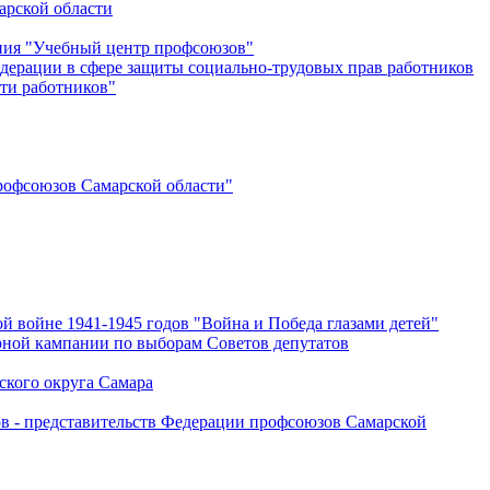
арской области
ения "Учебный центр профсоюзов"
дерации в сфере защиты социально-трудовых прав работников
ти работников"
офсоюзов Самарской области"
й войне 1941-1945 годов "Война и Победа глазами детей"
рной кампании по выборам Советов депутатов
ского округа Самара
ов - представительств Федерации профсоюзов Самарской