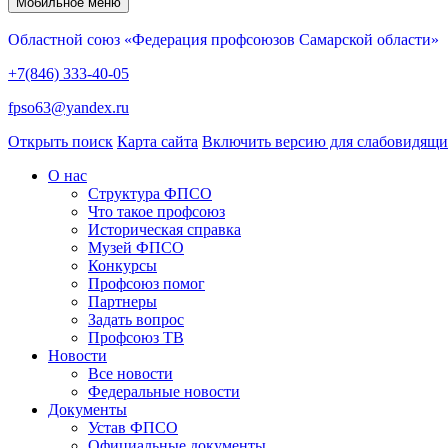
Мобильное меню
Областной союз «Федерация профсоюзов Самарской области»
+7(846) 333-40-05
fpso63@yandex.ru
Открыть поиск
Карта сайта
Включить версию для слабовидящ
О нас
Структура ФПСО
Что такое профсоюз
Историческая справка
Музей ФПСО
Конкурсы
Профсоюз помог
Партнеры
Задать вопрос
Профсоюз ТВ
Новости
Все новости
Федеральные новости
Документы
Устав ФПСО
Официальные документы