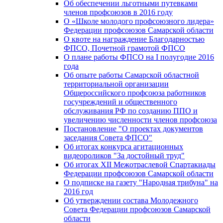
Об обеспечении льготными путевками
членов профсоюзов в 2016 году
О «Школе молодого профсоюзного лидера»
Федерации профсоюзов Самарской области
О квоте на награждение Благодарностью
ФПСО, Почетной грамотой ФПСО
О плане работы ФПСО на I полугодие 2016
года
Об опыте работы Самарской областной
территориальной организации
Общероссийского профсоюза работников
госучреждений и общественного
обслуживания РФ по созданию ППО и
увеличению численности членов профсоюза
Постановление "О проектах документов
заседания Совета ФПСО"
Об итогах конкурса агитационных
видеороликов "За достойный труд"
Об итогах XII Межотраслевой Спартакиады
Федерации профсоюзов Самарской области
О подписке на газету "Народная трибуна" на
2016 год
Об утверждении состава Молодежного
Совета Федерации профсоюзов Самарской
области