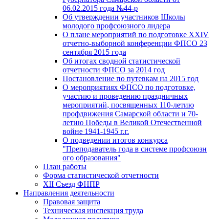
06.02.2015 года №44-р
Об утверждении участников Школы
молодого профсоюзного лидера
О плане мероприятий по подготовке XXIV
отчетно-выборной конференции ФПСО 23
сентября 2015 года
Об итогах сводной статистической
отчетности ФПСО за 2014 год
Постановление по путевкам на 2015 год
О мероприятиях ФПСО по подготовке,
участию и проведению праздничных
мероприятий, посвященных 110-летию
профдвижения Самарской области и 70-
летию Победы в Великой Отечественной
войне 1941-1945 г.г.
О подведении итогов конкурса
"Преподаватель года в системе профсоюзн
ого образования"
План работы
Форма статистической отчетности
XII Съезд ФНПР
Направления деятельности
Правовая защита
Техническая инспекция труда