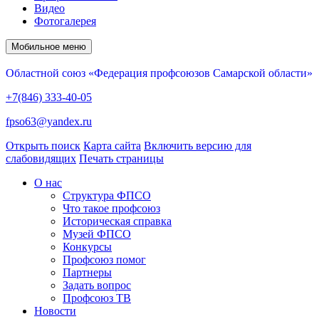
Видео
Фотогалерея
Мобильное меню
Областной союз «Федерация профсоюзов Самарской области»
+7(846) 333-40-05
fpso63@yandex.ru
Открыть поиск
Карта сайта
Включить версию для
слабовидящих
Печать страницы
О нас
Структура ФПСО
Что такое профсоюз
Историческая справка
Музей ФПСО
Конкурсы
Профсоюз помог
Партнеры
Задать вопрос
Профсоюз ТВ
Новости