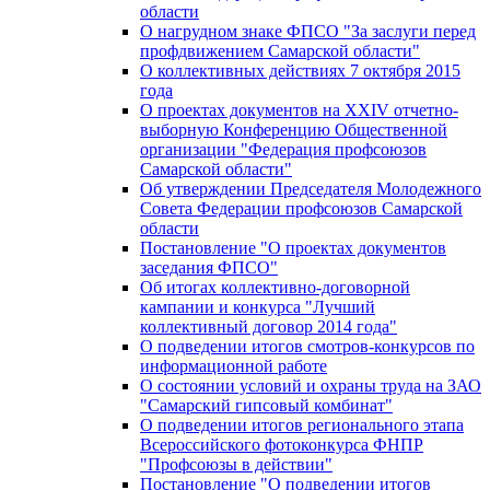
области
О нагрудном знаке ФПСО "За заслуги перед
профдвижением Самарской области"
О коллективных действиях 7 октября 2015
года
О проектах документов на XXIV отчетно-
выборную Конференцию Общественной
организации "Федерация профсоюзов
Самарской области"
Об утверждении Председателя Молодежного
Совета Федерации профсоюзов Самарской
области
Постановление "О проектах документов
заседания ФПСО"
Об итогах коллективно-договорной
кампании и конкурса "Лучший
коллективный договор 2014 года"
О подведении итогов смотров-конкурсов по
информационной работе
О состоянии условий и охраны труда на ЗАО
"Самарский гипсовый комбинат"
О подведении итогов регионального этапа
Всероссийского фотоконкурса ФНПР
"Профсоюзы в действии"
Постановление "О подведении итогов