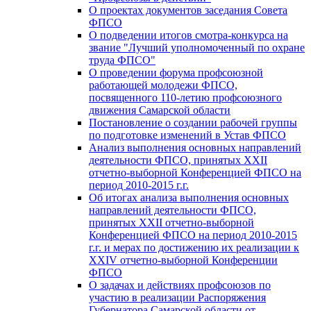
О проектах документов заседания Совета
ФПСО
О подведении итогов смотра-конкурса на
звание "Лучший уполномоченный по охране
труда ФПСО"
О проведении форума профсоюзной
работающей молодежи ФПСО,
посвященного 110-летию профсоюзного
движения Самарской области
Постановление о создании рабочей группы
по подготовке изменений в Устав ФПСО
Анализ выполнения основных направлений
деятельности ФПСО, принятых XXII
отчетно-выборной Конференцией ФПСО на
период 2010-2015 г.г.
Об итогах анализа выполнения основных
направлений деятельности ФПСО,
принятых XXII отчетно-выборной
Конференцией ФПСО на период 2010-2015
г.г. и мерах по достижению их реализации к
XXIV отчетно-выборной Конференции
ФПСО
О задачах и действиях профсоюзов по
участию в реализации Распоряжения
Губернатора Самарской области от