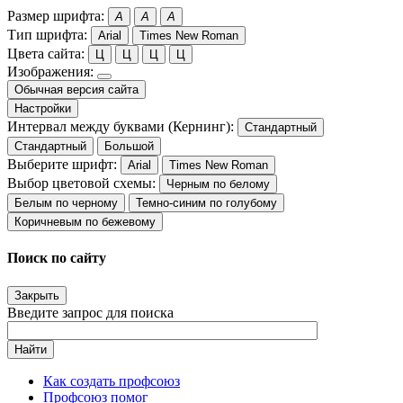
Размер шрифта:
A
A
A
Тип шрифта:
Arial
Times New Roman
Цвета сайта:
Ц
Ц
Ц
Ц
Изображения:
Обычная версия сайта
Настройки
Интервал между буквами (Кернинг):
Стандартный
Стандартный
Большой
Выберите шрифт:
Arial
Times New Roman
Выбор цветовой схемы:
Черным по белому
Белым по черному
Темно-синим по голубому
Коричневым по бежевому
Поиск по сайту
Закрыть
Введите запрос для поиска
Найти
Как создать профсоюз
Профсоюз помог