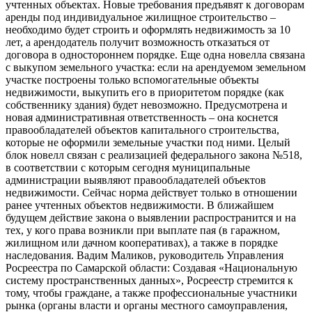
учтенных объектах. Новые требования предъявят к договорам
аренды под индивидуальное жилищное строительство –
необходимо будет строить и оформлять недвижимость за 10
лет, а арендодатель получит возможность отказаться от
договора в одностороннем порядке. Еще одна новелла связана
с выкупом земельного участка: если на арендуемом земельном
участке построены только вспомогательные объекты
недвижимости, выкупить его в приоритетом порядке (как
собственнику здания) будет невозможно. Предусмотрена и
новая административная ответственность – она коснется
правообладателей объектов капитального строительства,
которые не оформили земельные участки под ними. Целый
блок новелл связан с реализацией федерального закона №518,
в соответствии с которым сегодня муниципальные
администрации выявляют правообладателей объектов
недвижимости. Сейчас норма действует только в отношении
ранее учтенных объектов недвижимости. В ближайшем
будущем действие закона о выявлении распространится и на
тех, у кого права возникли при выплате пая (в гаражном,
жилищном или дачном кооперативах), а также в порядке
наследования. Вадим Маликов, руководитель Управления
Росреестра по Самарской области: Создавая «Национальную
систему пространственных данных», Росреестр стремится к
тому, чтобы граждане, а также профессиональные участники
рынка (органы власти и органы местного самоуправления,