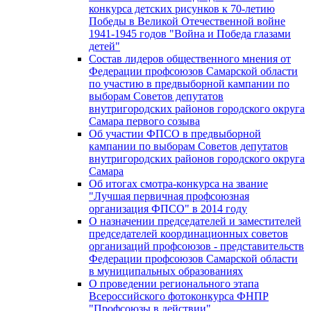
конкурса детских рисунков к 70-летию
Победы в Великой Отечественной войне
1941-1945 годов "Война и Победа глазами
детей"
Состав лидеров общественного мнения от
Федерации профсоюзов Самарской области
по участию в предвыборной кампании по
выборам Советов депутатов
внутригородских районов городского округа
Самара первого созыва
Об участии ФПСО в предвыборной
кампании по выборам Советов депутатов
внутригородских районов городского округа
Самара
Об итогах смотра-конкурса на звание
"Лучшая первичная профсоюзная
организация ФПСО" в 2014 году
О назначении председателей и заместителей
председателей координационных советов
организаций профсоюзов - представительств
Федерации профсоюзов Самарской области
в муниципальных образованиях
О проведении регионального этапа
Всероссийского фотоконкурса ФНПР
"Профсоюзы в действии"