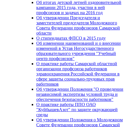
Об итогах детской летней оздоровительной
кампании 2015 года, участии в ней
профсоюзов и задачах на 2016 год
Об утверждении Председателя и
заместителей председателя Молодежного
Совета Федерации профсоюзов Самарской
области
О стипендиатах ФПСО в 2015 году
Об изменении наименований и о внесении
изменений в Устав Негосударственного
образовательного учреждения "Учебный
центр профсоюзов"
О практике работы Самарской областной
организации профсоюза работников
здравоохранения Российской Федерации в
сфере защиты социально-трудовых прав
работников
Об утверждении Положения "О проведении
независимой экспертизы условий труда и
обеспечения безопасности работников"
О практике работы ППО ОАО
"КуйбышевАзот" по защите окружающей
среды
Об утверждении Положения о Молодежном
Совете Федерации профсоюзов Самарской