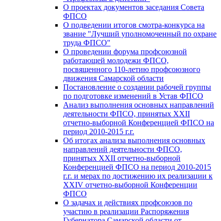
О проектах документов заседания Совета
ФПСО
О подведении итогов смотра-конкурса на
звание "Лучший уполномоченный по охране
труда ФПСО"
О проведении форума профсоюзной
работающей молодежи ФПСО,
посвященного 110-летию профсоюзного
движения Самарской области
Постановление о создании рабочей группы
по подготовке изменений в Устав ФПСО
Анализ выполнения основных направлений
деятельности ФПСО, принятых XXII
отчетно-выборной Конференцией ФПСО на
период 2010-2015 г.г.
Об итогах анализа выполнения основных
направлений деятельности ФПСО,
принятых XXII отчетно-выборной
Конференцией ФПСО на период 2010-2015
г.г. и мерах по достижению их реализации к
XXIV отчетно-выборной Конференции
ФПСО
О задачах и действиях профсоюзов по
участию в реализации Распоряжения
Губернатора Самарской области от