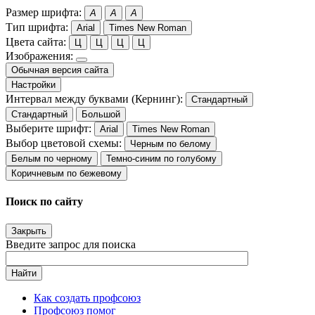
Размер шрифта:
A
A
A
Тип шрифта:
Arial
Times New Roman
Цвета сайта:
Ц
Ц
Ц
Ц
Изображения:
Обычная версия сайта
Настройки
Интервал между буквами (Кернинг):
Стандартный
Стандартный
Большой
Выберите шрифт:
Arial
Times New Roman
Выбор цветовой схемы:
Черным по белому
Белым по черному
Темно-синим по голубому
Коричневым по бежевому
Поиск по сайту
Закрыть
Введите запрос для поиска
Найти
Как создать профсоюз
Профсоюз помог