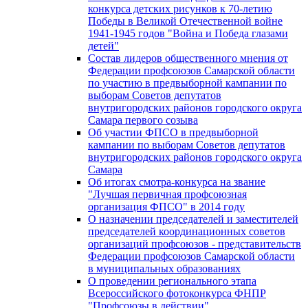
конкурса детских рисунков к 70-летию
Победы в Великой Отечественной войне
1941-1945 годов "Война и Победа глазами
детей"
Состав лидеров общественного мнения от
Федерации профсоюзов Самарской области
по участию в предвыборной кампании по
выборам Советов депутатов
внутригородских районов городского округа
Самара первого созыва
Об участии ФПСО в предвыборной
кампании по выборам Советов депутатов
внутригородских районов городского округа
Самара
Об итогах смотра-конкурса на звание
"Лучшая первичная профсоюзная
организация ФПСО" в 2014 году
О назначении председателей и заместителей
председателей координационных советов
организаций профсоюзов - представительств
Федерации профсоюзов Самарской области
в муниципальных образованиях
О проведении регионального этапа
Всероссийского фотоконкурса ФНПР
"Профсоюзы в действии"