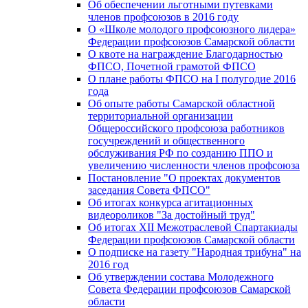
Об обеспечении льготными путевками
членов профсоюзов в 2016 году
О «Школе молодого профсоюзного лидера»
Федерации профсоюзов Самарской области
О квоте на награждение Благодарностью
ФПСО, Почетной грамотой ФПСО
О плане работы ФПСО на I полугодие 2016
года
Об опыте работы Самарской областной
территориальной организации
Общероссийского профсоюза работников
госучреждений и общественного
обслуживания РФ по созданию ППО и
увеличению численности членов профсоюза
Постановление "О проектах документов
заседания Совета ФПСО"
Об итогах конкурса агитационных
видеороликов "За достойный труд"
Об итогах XII Межотраслевой Спартакиады
Федерации профсоюзов Самарской области
О подписке на газету "Народная трибуна" на
2016 год
Об утверждении состава Молодежного
Совета Федерации профсоюзов Самарской
области