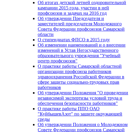
Об итогах детской летней оздоровительной
кампании 2015 года, участии в ней
профсоюзов и задачах на 2016 год
Об утверждении Председателя и
заместителей председателя Молодежного
Совета Федерации профсоюзов Самарской
области
О стипендиатах ФПСО в 2015 году
Об изменении наименований и о внесении
изменений в Устав Негосударственного
образовательного учреждения "Учебный
центр профсоюзов"
О практике работы Самарской областной
организации профсоюза работников
здравоохранения Российской Федерации в
сфере защиты социально-трудовых прав
работников
Об утверждении Положения "О проведении
независимой экспертизы условий труда и
обеспечения безопасности работников"
О практике работы ППО ОАО
"КуйбышевАзот" по защите окружающей
среды
Об утверждении Положения о Молодежном
Совете Федерации профсоюзов Самарской