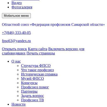
Видео
Фотогалерея
Мобильное меню
Областной союз «Федерация профсоюзов Самарской области»
+7(846) 333-40-05
fpso63@yandex.ru
Открыть поиск
Карта сайта
Включить версию для
слабовидящих
Печать страницы
О нас
Структура ФПСО
Что такое профсоюз
Историческая справка
Музей ФПСО
Конкурсы
Профсоюз помог
Партнеры
Задать вопрос
Профсоюз ТВ
Новости