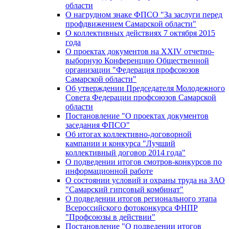
области
О нагрудном знаке ФПСО "За заслуги перед
профдвижением Самарской области"
О коллективных действиях 7 октября 2015
года
О проектах документов на XXIV отчетно-
выборную Конференцию Общественной
организации "Федерация профсоюзов
Самарской области"
Об утверждении Председателя Молодежного
Совета Федерации профсоюзов Самарской
области
Постановление "О проектах документов
заседания ФПСО"
Об итогах коллективно-договорной
кампании и конкурса "Лучший
коллективный договор 2014 года"
О подведении итогов смотров-конкурсов по
информационной работе
О состоянии условий и охраны труда на ЗАО
"Самарский гипсовый комбинат"
О подведении итогов регионального этапа
Всероссийского фотоконкурса ФНПР
"Профсоюзы в действии"
Постановление "О подведении итогов