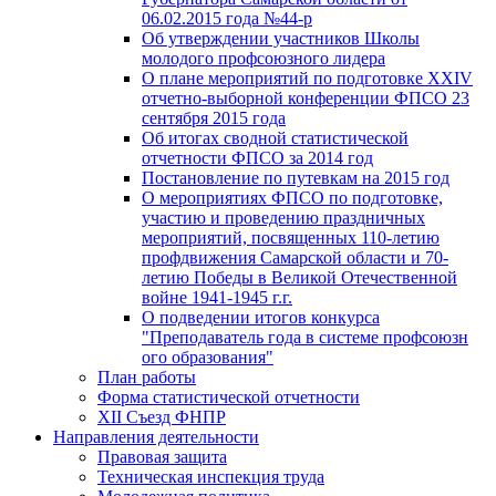
06.02.2015 года №44-р
Об утверждении участников Школы
молодого профсоюзного лидера
О плане мероприятий по подготовке XXIV
отчетно-выборной конференции ФПСО 23
сентября 2015 года
Об итогах сводной статистической
отчетности ФПСО за 2014 год
Постановление по путевкам на 2015 год
О мероприятиях ФПСО по подготовке,
участию и проведению праздничных
мероприятий, посвященных 110-летию
профдвижения Самарской области и 70-
летию Победы в Великой Отечественной
войне 1941-1945 г.г.
О подведении итогов конкурса
"Преподаватель года в системе профсоюзн
ого образования"
План работы
Форма статистической отчетности
XII Съезд ФНПР
Направления деятельности
Правовая защита
Техническая инспекция труда