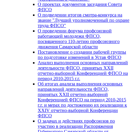
О проектах документов заседания Совета
ФПСО
О подведении итогов смотра-конкурса на
звание "Лучший уполномоченный по охране
труда ФПСО"
О проведении форума профсоюзной
работающей молодежи ФПСО,
посвященного 110-летию профсоюзного
движения Самарской области
Постановление о создании рабочей группы
по подготовке изменений в Устав ФПСО
Анализ выполнения основных направлений
деятельности ФПСО, принятых XXII
отчетно-выборной Конференцией ФПСО на
период 2010-2015 г.г.
Об итогах анализа выполнения основных
направлений деятельности ФПСО,
принятых XXII отчетно-выборной
Конференцией ФПСО на период 2010-2015
г.г. и мерах по достижению их реализации к
XXIV отчетно-выборной Конференции
ФПСО
О задачах и действиях профсоюзов по
участию в реализации Распоряжения
Губернатора Самарской области от