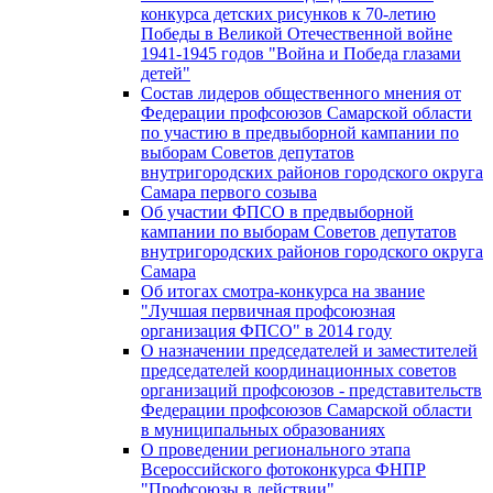
конкурса детских рисунков к 70-летию
Победы в Великой Отечественной войне
1941-1945 годов "Война и Победа глазами
детей"
Состав лидеров общественного мнения от
Федерации профсоюзов Самарской области
по участию в предвыборной кампании по
выборам Советов депутатов
внутригородских районов городского округа
Самара первого созыва
Об участии ФПСО в предвыборной
кампании по выборам Советов депутатов
внутригородских районов городского округа
Самара
Об итогах смотра-конкурса на звание
"Лучшая первичная профсоюзная
организация ФПСО" в 2014 году
О назначении председателей и заместителей
председателей координационных советов
организаций профсоюзов - представительств
Федерации профсоюзов Самарской области
в муниципальных образованиях
О проведении регионального этапа
Всероссийского фотоконкурса ФНПР
"Профсоюзы в действии"