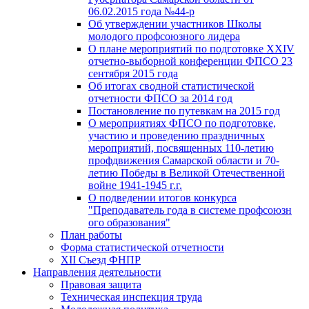
06.02.2015 года №44-р
Об утверждении участников Школы
молодого профсоюзного лидера
О плане мероприятий по подготовке XXIV
отчетно-выборной конференции ФПСО 23
сентября 2015 года
Об итогах сводной статистической
отчетности ФПСО за 2014 год
Постановление по путевкам на 2015 год
О мероприятиях ФПСО по подготовке,
участию и проведению праздничных
мероприятий, посвященных 110-летию
профдвижения Самарской области и 70-
летию Победы в Великой Отечественной
войне 1941-1945 г.г.
О подведении итогов конкурса
"Преподаватель года в системе профсоюзн
ого образования"
План работы
Форма статистической отчетности
XII Съезд ФНПР
Направления деятельности
Правовая защита
Техническая инспекция труда