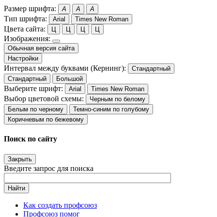
Размер шрифта:
A
A
A
Тип шрифта:
Arial
Times New Roman
Цвета сайта:
Ц
Ц
Ц
Ц
Изображения:
Обычная версия сайта
Настройки
Интервал между буквами (Кернинг):
Стандартный
Стандартный
Большой
Выберите шрифт:
Arial
Times New Roman
Выбор цветовой схемы:
Черным по белому
Белым по черному
Темно-синим по голубому
Коричневым по бежевому
Поиск по сайту
Закрыть
Введите запрос для поиска
Найти
Как создать профсоюз
Профсоюз помог