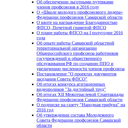
Об обеспечении льготными путевками
членов профсоюзов в 2016 году
О «Школе молодого профсоюзного лидера»
Федерации профсоюзов Самарской области
О квоте на награждение Благодарностью
ФПСО, Почетной грамотой ФПСО
О плане работы ФПСО на I полугодие 2016
года
Об опыте работы Самарской областной
территориальной организации
Общероссийского профсоюза работников
госучреждений и общественного
обслуживания РФ по созданию ППО и
увеличению численности членов профсоюза
Постановление "О проектах документов
заседания Совета ФПСО"
Об итогах конкурса агитационных
видеороликов "За достойный труд"
Об итогах XII Межотраслевой Спартакиады
Федерации профсоюзов Самарской области
О подписке на газету "Народная трибуна" на
2016 год
Об утверждении состава Молодежного
Совета Федерации профсоюзов Самарской
области