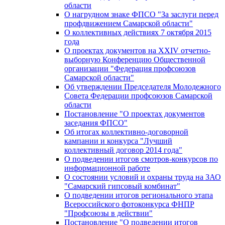
области
О нагрудном знаке ФПСО "За заслуги перед
профдвижением Самарской области"
О коллективных действиях 7 октября 2015
года
О проектах документов на XXIV отчетно-
выборную Конференцию Общественной
организации "Федерация профсоюзов
Самарской области"
Об утверждении Председателя Молодежного
Совета Федерации профсоюзов Самарской
области
Постановление "О проектах документов
заседания ФПСО"
Об итогах коллективно-договорной
кампании и конкурса "Лучший
коллективный договор 2014 года"
О подведении итогов смотров-конкурсов по
информационной работе
О состоянии условий и охраны труда на ЗАО
"Самарский гипсовый комбинат"
О подведении итогов регионального этапа
Всероссийского фотоконкурса ФНПР
"Профсоюзы в действии"
Постановление "О подведении итогов