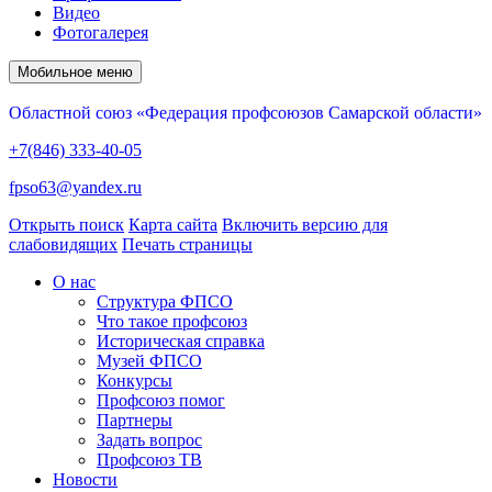
Видео
Фотогалерея
Мобильное меню
Областной союз «Федерация профсоюзов Самарской области»
+7(846) 333-40-05
fpso63@yandex.ru
Открыть поиск
Карта сайта
Включить версию для
слабовидящих
Печать страницы
О нас
Структура ФПСО
Что такое профсоюз
Историческая справка
Музей ФПСО
Конкурсы
Профсоюз помог
Партнеры
Задать вопрос
Профсоюз ТВ
Новости