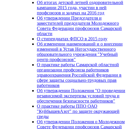
Об итогах детской летней оздоровительной
кампании 2015 года, участии в ней
профсоюзов и задачах на 2016 год
Об утверждении Председателя и
заместителей председателя Молодежного
Совета Федерации профсоюзов Самарской
области
О стипендиатах ФПСО в 2015 году
Об изменении наименований и о внесении
изменений в Устав Негосударственного
образовательного учреждения "Учебный
центр профсоюзов"
О практике работы Самарской областной
организации профсоюза работников
здравоохранения Российской Федерации в
сфере защиты социально-трудовых прав
работников
Об утверждении Положения "О проведении
независимой экспертизы условий труда и
обеспечения безопасности работников"
О практике работы ППО ОАО
"КуйбышевАзот" по защите окружающей
среды
Об утверждении Положения о Молодежном
Совете Федерации профсоюзов Самарской