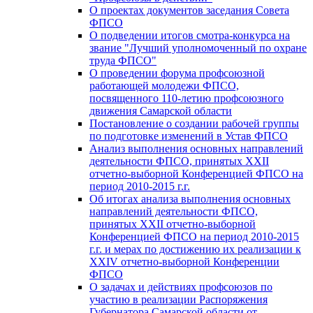
О проектах документов заседания Совета
ФПСО
О подведении итогов смотра-конкурса на
звание "Лучший уполномоченный по охране
труда ФПСО"
О проведении форума профсоюзной
работающей молодежи ФПСО,
посвященного 110-летию профсоюзного
движения Самарской области
Постановление о создании рабочей группы
по подготовке изменений в Устав ФПСО
Анализ выполнения основных направлений
деятельности ФПСО, принятых XXII
отчетно-выборной Конференцией ФПСО на
период 2010-2015 г.г.
Об итогах анализа выполнения основных
направлений деятельности ФПСО,
принятых XXII отчетно-выборной
Конференцией ФПСО на период 2010-2015
г.г. и мерах по достижению их реализации к
XXIV отчетно-выборной Конференции
ФПСО
О задачах и действиях профсоюзов по
участию в реализации Распоряжения
Губернатора Самарской области от