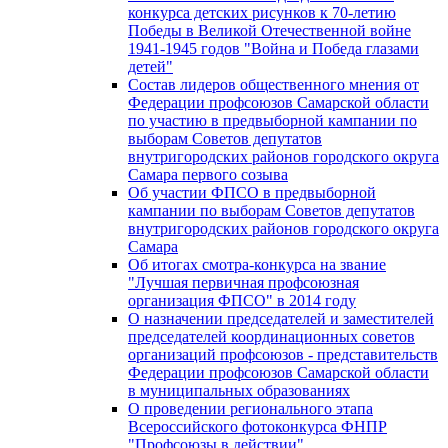
конкурса детских рисунков к 70-летию
Победы в Великой Отечественной войне
1941-1945 годов "Война и Победа глазами
детей"
Состав лидеров общественного мнения от
Федерации профсоюзов Самарской области
по участию в предвыборной кампании по
выборам Советов депутатов
внутригородских районов городского округа
Самара первого созыва
Об участии ФПСО в предвыборной
кампании по выборам Советов депутатов
внутригородских районов городского округа
Самара
Об итогах смотра-конкурса на звание
"Лучшая первичная профсоюзная
организация ФПСО" в 2014 году
О назначении председателей и заместителей
председателей координационных советов
организаций профсоюзов - представительств
Федерации профсоюзов Самарской области
в муниципальных образованиях
О проведении регионального этапа
Всероссийского фотоконкурса ФНПР
"Профсоюзы в действии"