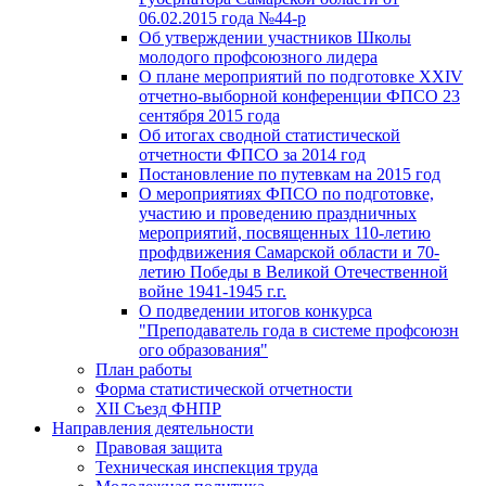
06.02.2015 года №44-р
Об утверждении участников Школы
молодого профсоюзного лидера
О плане мероприятий по подготовке XXIV
отчетно-выборной конференции ФПСО 23
сентября 2015 года
Об итогах сводной статистической
отчетности ФПСО за 2014 год
Постановление по путевкам на 2015 год
О мероприятиях ФПСО по подготовке,
участию и проведению праздничных
мероприятий, посвященных 110-летию
профдвижения Самарской области и 70-
летию Победы в Великой Отечественной
войне 1941-1945 г.г.
О подведении итогов конкурса
"Преподаватель года в системе профсоюзн
ого образования"
План работы
Форма статистической отчетности
XII Съезд ФНПР
Направления деятельности
Правовая защита
Техническая инспекция труда