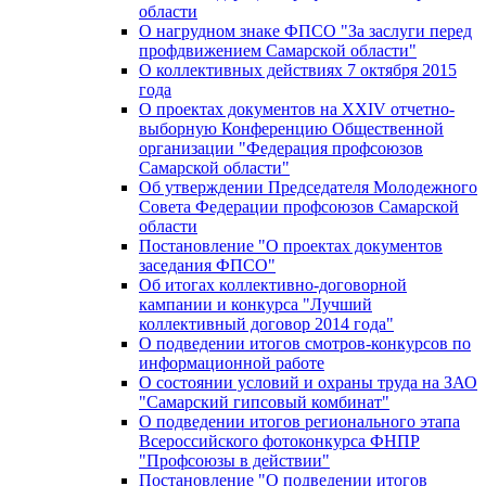
области
О нагрудном знаке ФПСО "За заслуги перед
профдвижением Самарской области"
О коллективных действиях 7 октября 2015
года
О проектах документов на XXIV отчетно-
выборную Конференцию Общественной
организации "Федерация профсоюзов
Самарской области"
Об утверждении Председателя Молодежного
Совета Федерации профсоюзов Самарской
области
Постановление "О проектах документов
заседания ФПСО"
Об итогах коллективно-договорной
кампании и конкурса "Лучший
коллективный договор 2014 года"
О подведении итогов смотров-конкурсов по
информационной работе
О состоянии условий и охраны труда на ЗАО
"Самарский гипсовый комбинат"
О подведении итогов регионального этапа
Всероссийского фотоконкурса ФНПР
"Профсоюзы в действии"
Постановление "О подведении итогов