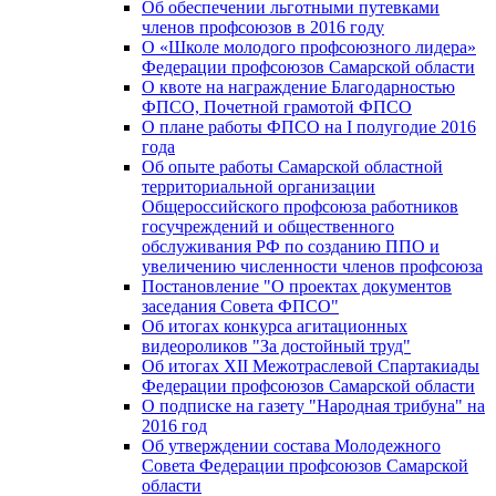
Об обеспечении льготными путевками
членов профсоюзов в 2016 году
О «Школе молодого профсоюзного лидера»
Федерации профсоюзов Самарской области
О квоте на награждение Благодарностью
ФПСО, Почетной грамотой ФПСО
О плане работы ФПСО на I полугодие 2016
года
Об опыте работы Самарской областной
территориальной организации
Общероссийского профсоюза работников
госучреждений и общественного
обслуживания РФ по созданию ППО и
увеличению численности членов профсоюза
Постановление "О проектах документов
заседания Совета ФПСО"
Об итогах конкурса агитационных
видеороликов "За достойный труд"
Об итогах XII Межотраслевой Спартакиады
Федерации профсоюзов Самарской области
О подписке на газету "Народная трибуна" на
2016 год
Об утверждении состава Молодежного
Совета Федерации профсоюзов Самарской
области