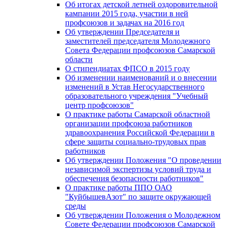
Об итогах детской летней оздоровительной
кампании 2015 года, участии в ней
профсоюзов и задачах на 2016 год
Об утверждении Председателя и
заместителей председателя Молодежного
Совета Федерации профсоюзов Самарской
области
О стипендиатах ФПСО в 2015 году
Об изменении наименований и о внесении
изменений в Устав Негосударственного
образовательного учреждения "Учебный
центр профсоюзов"
О практике работы Самарской областной
организации профсоюза работников
здравоохранения Российской Федерации в
сфере защиты социально-трудовых прав
работников
Об утверждении Положения "О проведении
независимой экспертизы условий труда и
обеспечения безопасности работников"
О практике работы ППО ОАО
"КуйбышевАзот" по защите окружающей
среды
Об утверждении Положения о Молодежном
Совете Федерации профсоюзов Самарской