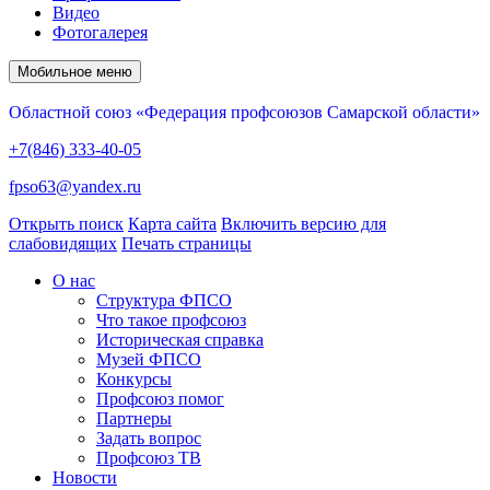
Видео
Фотогалерея
Мобильное меню
Областной союз «Федерация профсоюзов Самарской области»
+7(846) 333-40-05
fpso63@yandex.ru
Открыть поиск
Карта сайта
Включить версию для
слабовидящих
Печать страницы
О нас
Структура ФПСО
Что такое профсоюз
Историческая справка
Музей ФПСО
Конкурсы
Профсоюз помог
Партнеры
Задать вопрос
Профсоюз ТВ
Новости