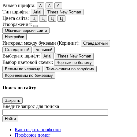
Размер шрифта:
A
A
A
Тип шрифта:
Arial
Times New Roman
Цвета сайта:
Ц
Ц
Ц
Ц
Изображения:
Обычная версия сайта
Настройки
Интервал между буквами (Кернинг):
Стандартный
Стандартный
Большой
Выберите шрифт:
Arial
Times New Roman
Выбор цветовой схемы:
Черным по белому
Белым по черному
Темно-синим по голубому
Коричневым по бежевому
Поиск по сайту
Закрыть
Введите запрос для поиска
Найти
Как создать профсоюз
Профсоюз помог