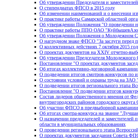
Об утверждении Председателя и заместителе
О стипендиатах ФПСО в 2015 году
Об изменении наименований и о внесении из
О практике работы Самарской областной орг
Об утверждении Положения "О проведении не
О практике работы ППО ОАО "КуйбышевАзот
Об утверждении Положения о Молодежном Со
О нагрудном знаке ФПСО "За заслуги перед 
О коллективных действиях 7 октября 2015 год
О проектах документов на XXIV отчетно-вы
Об утверждении Председателя Молодежного 
Постановление "О проектах документов зас
Об итогах коллективно-договорной кампании
О подведении итогов смотров-конкурсов по 
О состоянии условий и охраны труда на ЗАО
О подведении итогов регионального этапа В
Постановление "О подведении итогов конкурс
Состав лидеров общественного мнения от Фе
внутригородских районов городского округа 
Об участии ФПСО в предвыборной кампании п
Об итогах смотра-конкурса на звание "Лучш
О назначении председателей и заместителей 
области в муниципальных образованиях
О проведении регионального этапа Всеросс
О проектах документов заседания Совета Ф