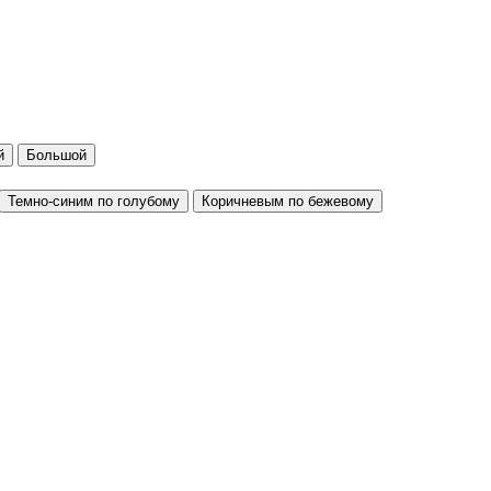
й
Большой
Темно-синим по голубому
Коричневым по бежевому