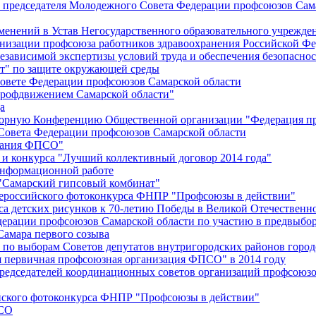
й председателя Молодежного Совета Федерации профсоюзов Сам
менений в Устав Негосударственного образовательного учрежд
анизации профсоюза работников здравоохранения Российской Фе
зависимой экспертизы условий труда и обеспечения безопаснос
" по защите окружающей среды
вете Федерации профсоюзов Самарской области
профдвижением Самарской области"
а
борную Конференцию Общественной организации "Федерация пр
Совета Федерации профсоюзов Самарской области
едания ФПСО"
 и конкурса "Лучший коллективный договор 2014 года"
информационной работе
 "Самарский гипсовый комбинат"
сероссийского фотоконкурса ФНПР "Профсоюзы в действии"
а детских рисунков к 70-летию Победы в Великой Отечественно
дерации профсоюзов Самарской области по участию в предвыбо
Самара первого созыва
о выборам Советов депутатов внутригородских районов город
ая первичная профсоюзная организация ФПСО" в 2014 году
председателей координационных советов организаций профсоюз
ийского фотоконкурса ФНПР "Профсоюзы в действии"
ПСО