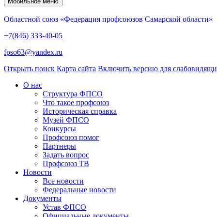
Мобильное меню
Областной союз «Федерация профсоюзов Самарской области»
+7(846) 333-40-05
fpso63@yandex.ru
Открыть поиск
Карта сайта
Включить версию для слабовидящ
О нас
Структура ФПСО
Что такое профсоюз
Историческая справка
Музей ФПСО
Конкурсы
Профсоюз помог
Партнеры
Задать вопрос
Профсоюз ТВ
Новости
Все новости
Федеральные новости
Документы
Устав ФПСО
Официальные документы