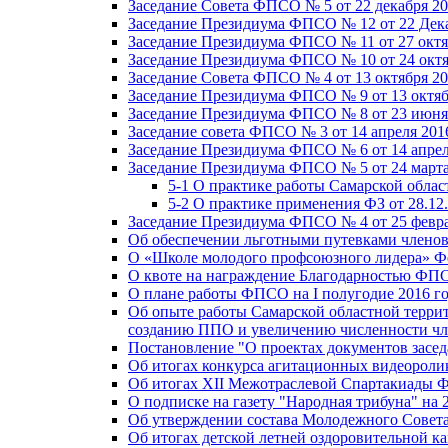
Заседание Совета ФПСО № 5 от 22 декабря 20
Заседание Президиума ФПСО № 12 от 22 Дека
Заседание Президиума ФПСО № 11 от 27 октя
Заседание Президиума ФПСО № 10 от 24 октя
Заседание Совета ФПСО № 4 от 13 октября 20
Заседание Президиума ФПСО № 9 от 13 октяб
Заседание Президиума ФПСО № 8 от 23 июня 
Заседание совета ФПСО № 3 от 14 апреля 201
Заседание Президиума ФПСО № 6 от 14 апрел
Заседание Президиума ФПСО № 5 от 24 марта
5-1 О практике работы Самарской обла
5-2 О практике применения ФЗ от 28.12
Заседание Президиума ФПСО № 4 от 25 февра
Об обеспечении льготными путевками членов
О «Школе молодого профсоюзного лидера» Ф
О квоте на награждение Благодарностью Ф
О плане работы ФПСО на I полугодие 2016 г
Об опыте работы Самарской областной терри
созданию ППО и увеличению численности чл
Постановление "О проектах документов зас
Об итогах конкурса агитационных видеоролик
Об итогах XII Межотраслевой Спартакиады 
О подписке на газету "Народная трибуна" на 
Об утверждении состава Молодежного Совет
Об итогах детской летней оздоровительной ка