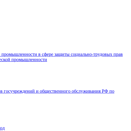
и промышленности в сфере защиты социально-трудовых прав
ической промышленности
ов госучреждений и общественного обслуживания РФ по
год