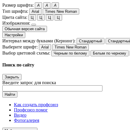
Размер шрифта:
A
A
A
Тип шрифта:
Arial
Times New Roman
Цвета сайта:
Ц
Ц
Ц
Ц
Изображения:
Обычная версия сайта
Настройки
Интервал между буквами (Кернинг):
Стандартный
Стандартны
Выберите шрифт:
Arial
Times New Roman
Выбор цветовой схемы:
Черным по белому
Белым по черному
Поиск по сайту
Закрыть
Введите запрос для поиска
Найти
Как создать профсоюз
Профсоюз помог
Видео
Фотогалерея