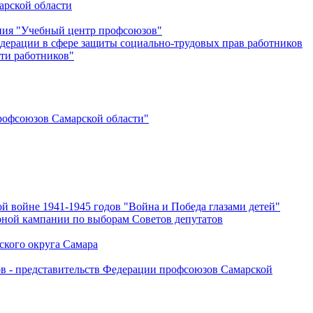
арской области
ения "Учебный центр профсоюзов"
дерации в сфере защиты социально-трудовых прав работников
ти работников"
офсоюзов Самарской области"
й войне 1941-1945 годов "Война и Победа глазами детей"
рной кампании по выборам Советов депутатов
ского округа Самара
ов - представительств Федерации профсоюзов Самарской