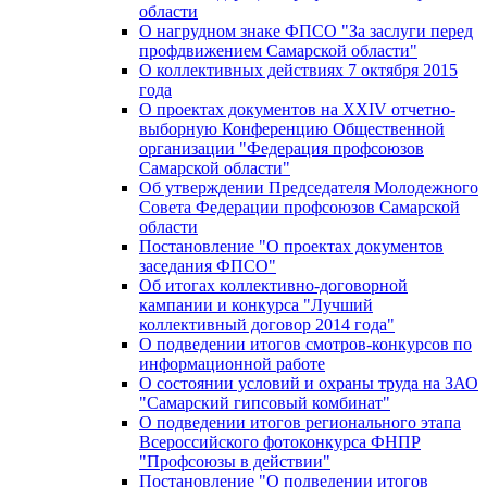
области
О нагрудном знаке ФПСО "За заслуги перед
профдвижением Самарской области"
О коллективных действиях 7 октября 2015
года
О проектах документов на XXIV отчетно-
выборную Конференцию Общественной
организации "Федерация профсоюзов
Самарской области"
Об утверждении Председателя Молодежного
Совета Федерации профсоюзов Самарской
области
Постановление "О проектах документов
заседания ФПСО"
Об итогах коллективно-договорной
кампании и конкурса "Лучший
коллективный договор 2014 года"
О подведении итогов смотров-конкурсов по
информационной работе
О состоянии условий и охраны труда на ЗАО
"Самарский гипсовый комбинат"
О подведении итогов регионального этапа
Всероссийского фотоконкурса ФНПР
"Профсоюзы в действии"
Постановление "О подведении итогов