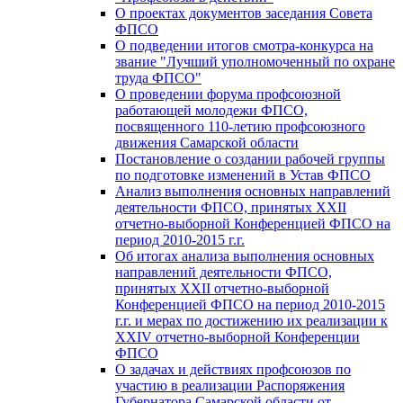
О проектах документов заседания Совета
ФПСО
О подведении итогов смотра-конкурса на
звание "Лучший уполномоченный по охране
труда ФПСО"
О проведении форума профсоюзной
работающей молодежи ФПСО,
посвященного 110-летию профсоюзного
движения Самарской области
Постановление о создании рабочей группы
по подготовке изменений в Устав ФПСО
Анализ выполнения основных направлений
деятельности ФПСО, принятых XXII
отчетно-выборной Конференцией ФПСО на
период 2010-2015 г.г.
Об итогах анализа выполнения основных
направлений деятельности ФПСО,
принятых XXII отчетно-выборной
Конференцией ФПСО на период 2010-2015
г.г. и мерах по достижению их реализации к
XXIV отчетно-выборной Конференции
ФПСО
О задачах и действиях профсоюзов по
участию в реализации Распоряжения
Губернатора Самарской области от