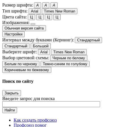
Размер шрифта:
A
A
A
Тип шрифта:
Arial
Times New Roman
Цвета сайта:
Ц
Ц
Ц
Ц
Изображения:
Обычная версия сайта
Настройки
Интервал между буквами (Кернинг):
Стандартный
Стандартный
Большой
Выберите шрифт:
Arial
Times New Roman
Выбор цветовой схемы:
Черным по белому
Белым по черному
Темно-синим по голубому
Коричневым по бежевому
Поиск по сайту
Закрыть
Введите запрос для поиска
Найти
Как создать профсоюз
Профсоюз помог