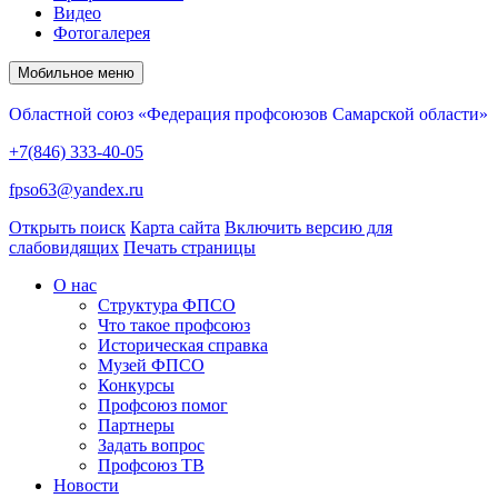
Видео
Фотогалерея
Мобильное меню
Областной союз «Федерация профсоюзов Самарской области»
+7(846) 333-40-05
fpso63@yandex.ru
Открыть поиск
Карта сайта
Включить версию для
слабовидящих
Печать страницы
О нас
Структура ФПСО
Что такое профсоюз
Историческая справка
Музей ФПСО
Конкурсы
Профсоюз помог
Партнеры
Задать вопрос
Профсоюз ТВ
Новости