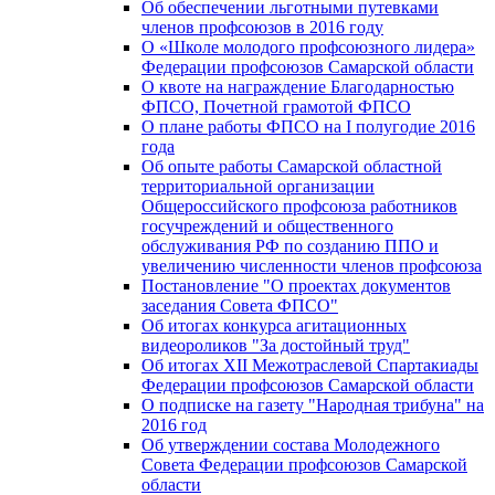
Об обеспечении льготными путевками
членов профсоюзов в 2016 году
О «Школе молодого профсоюзного лидера»
Федерации профсоюзов Самарской области
О квоте на награждение Благодарностью
ФПСО, Почетной грамотой ФПСО
О плане работы ФПСО на I полугодие 2016
года
Об опыте работы Самарской областной
территориальной организации
Общероссийского профсоюза работников
госучреждений и общественного
обслуживания РФ по созданию ППО и
увеличению численности членов профсоюза
Постановление "О проектах документов
заседания Совета ФПСО"
Об итогах конкурса агитационных
видеороликов "За достойный труд"
Об итогах XII Межотраслевой Спартакиады
Федерации профсоюзов Самарской области
О подписке на газету "Народная трибуна" на
2016 год
Об утверждении состава Молодежного
Совета Федерации профсоюзов Самарской
области