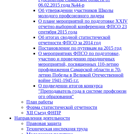
06.02.2015 года №44-р
Об утверждении участников Школы
молодого профсоюзного лидера
О плане мероприятий по подготовке XXIV
отчетно-выборной конференции ФПСО 23
сентября 2015 года
Об итогах сводной статистической
отчетности ФПСО за 2014 год
Постановление по путевкам на 2015 год
О мероприятиях ФПСО по подготовке,
участию и проведению праздничных
мероприятий, посвященных 110-летию
профдвижения Самарской области и 70-
летию Победы в Великой Отечественной
войне 1941-1945 г.г.
О подведении итогов конкурса
"Преподаватель года в системе профсоюзн
ого образования"
План работы
Форма статистической отчетности
XII Съезд ФНПР
Направления деятельности
Правовая защита
Техническая инспекция труда