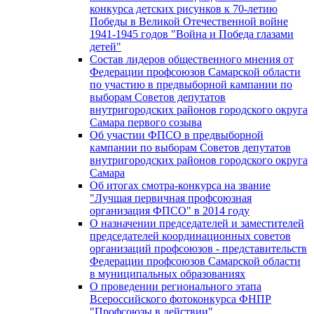
конкурса детских рисунков к 70-летию
Победы в Великой Отечественной войне
1941-1945 годов "Война и Победа глазами
детей"
Состав лидеров общественного мнения от
Федерации профсоюзов Самарской области
по участию в предвыборной кампании по
выборам Советов депутатов
внутригородских районов городского округа
Самара первого созыва
Об участии ФПСО в предвыборной
кампании по выборам Советов депутатов
внутригородских районов городского округа
Самара
Об итогах смотра-конкурса на звание
"Лучшая первичная профсоюзная
организация ФПСО" в 2014 году
О назначении председателей и заместителей
председателей координационных советов
организаций профсоюзов - представительств
Федерации профсоюзов Самарской области
в муниципальных образованиях
О проведении регионального этапа
Всероссийского фотоконкурса ФНПР
"Профсоюзы в действии"