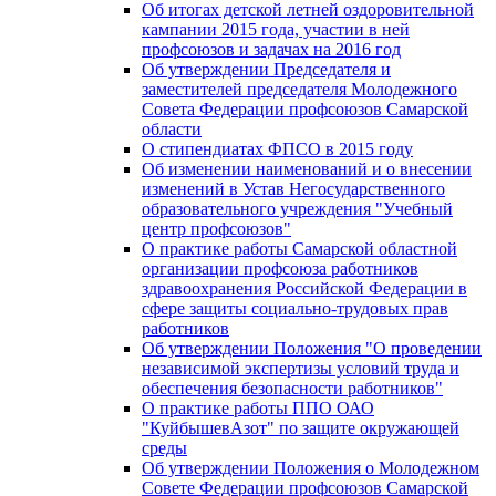
Об итогах детской летней оздоровительной
кампании 2015 года, участии в ней
профсоюзов и задачах на 2016 год
Об утверждении Председателя и
заместителей председателя Молодежного
Совета Федерации профсоюзов Самарской
области
О стипендиатах ФПСО в 2015 году
Об изменении наименований и о внесении
изменений в Устав Негосударственного
образовательного учреждения "Учебный
центр профсоюзов"
О практике работы Самарской областной
организации профсоюза работников
здравоохранения Российской Федерации в
сфере защиты социально-трудовых прав
работников
Об утверждении Положения "О проведении
независимой экспертизы условий труда и
обеспечения безопасности работников"
О практике работы ППО ОАО
"КуйбышевАзот" по защите окружающей
среды
Об утверждении Положения о Молодежном
Совете Федерации профсоюзов Самарской