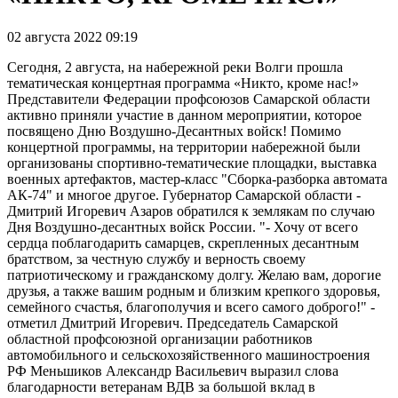
02 августа 2022 09:19
Сегодня, 2 августа, на набережной реки Волги прошла
тематическая концертная программа «Никто, кроме нас!»
Представители Федерации профсоюзов Самарской области
активно приняли участие в данном мероприятии, которое
посвящено Дню Воздушно-Десантных войск! Помимо
концертной программы, на территории набережной были
организованы спортивно-тематические площадки, выставка
военных артефактов, мастер-класс "Сборка-разборка автомата
АК-74" и многое другое. Губернатор Самарской области -
Дмитрий Игоревич Азаров обратился к землякам по случаю
Дня Воздушно-десантных войск России. "- Хочу от всего
сердца поблагодарить самарцев, скрепленных десантным
братством, за честную службу и верность своему
патриотическому и гражданскому долгу. Желаю вам, дорогие
друзья, а также вашим родным и близким крепкого здоровья,
семейного счастья, благополучия и всего самого доброго!" -
отметил Дмитрий Игоревич. Председатель Самарской
областной профсоюзной организации работников
автомобильного и сельскохозяйственного машиностроения
РФ Меньшиков Александр Васильевич выразил слова
благодарности ветеранам ВДВ за большой вклад в