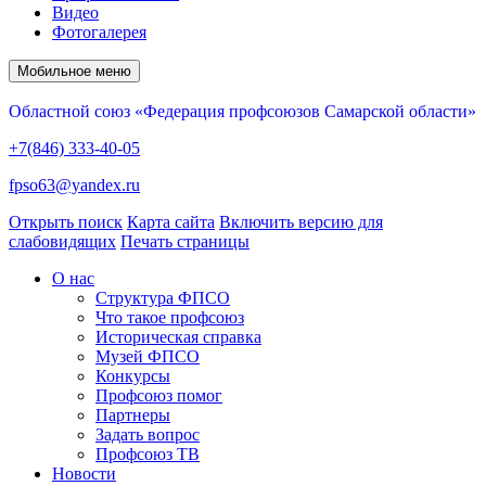
Видео
Фотогалерея
Мобильное меню
Областной союз «Федерация профсоюзов Самарской области»
+7(846) 333-40-05
fpso63@yandex.ru
Открыть поиск
Карта сайта
Включить версию для
слабовидящих
Печать страницы
О нас
Структура ФПСО
Что такое профсоюз
Историческая справка
Музей ФПСО
Конкурсы
Профсоюз помог
Партнеры
Задать вопрос
Профсоюз ТВ
Новости