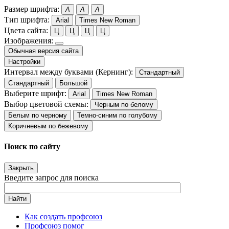
Размер шрифта:
A
A
A
Тип шрифта:
Arial
Times New Roman
Цвета сайта:
Ц
Ц
Ц
Ц
Изображения:
Обычная версия сайта
Настройки
Интервал между буквами (Кернинг):
Стандартный
Стандартный
Большой
Выберите шрифт:
Arial
Times New Roman
Выбор цветовой схемы:
Черным по белому
Белым по черному
Темно-синим по голубому
Коричневым по бежевому
Поиск по сайту
Закрыть
Введите запрос для поиска
Найти
Как создать профсоюз
Профсоюз помог