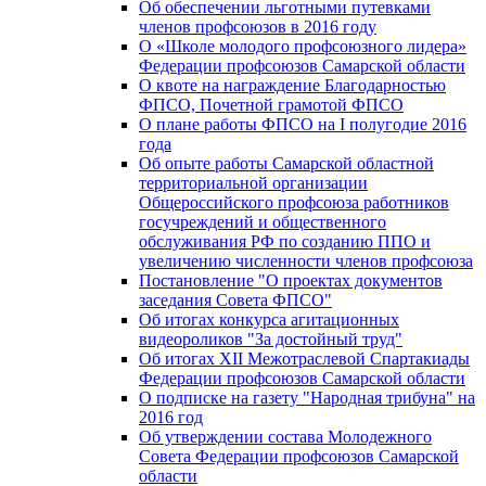
Об обеспечении льготными путевками
членов профсоюзов в 2016 году
О «Школе молодого профсоюзного лидера»
Федерации профсоюзов Самарской области
О квоте на награждение Благодарностью
ФПСО, Почетной грамотой ФПСО
О плане работы ФПСО на I полугодие 2016
года
Об опыте работы Самарской областной
территориальной организации
Общероссийского профсоюза работников
госучреждений и общественного
обслуживания РФ по созданию ППО и
увеличению численности членов профсоюза
Постановление "О проектах документов
заседания Совета ФПСО"
Об итогах конкурса агитационных
видеороликов "За достойный труд"
Об итогах XII Межотраслевой Спартакиады
Федерации профсоюзов Самарской области
О подписке на газету "Народная трибуна" на
2016 год
Об утверждении состава Молодежного
Совета Федерации профсоюзов Самарской
области