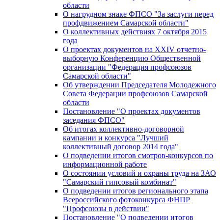
области
О нагрудном знаке ФПСО "За заслуги перед
профдвижением Самарской области"
О коллективных действиях 7 октября 2015
года
О проектах документов на XXIV отчетно-
выборную Конференцию Общественной
организации "Федерация профсоюзов
Самарской области"
Об утверждении Председателя Молодежного
Совета Федерации профсоюзов Самарской
области
Постановление "О проектах документов
заседания ФПСО"
Об итогах коллективно-договорной
кампании и конкурса "Лучший
коллективный договор 2014 года"
О подведении итогов смотров-конкурсов по
информационной работе
О состоянии условий и охраны труда на ЗАО
"Самарский гипсовый комбинат"
О подведении итогов регионального этапа
Всероссийского фотоконкурса ФНПР
"Профсоюзы в действии"
Постановление "О подведении итогов