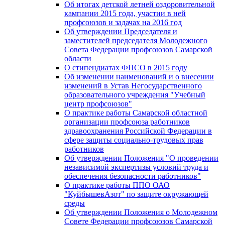
Об итогах детской летней оздоровительной
кампании 2015 года, участии в ней
профсоюзов и задачах на 2016 год
Об утверждении Председателя и
заместителей председателя Молодежного
Совета Федерации профсоюзов Самарской
области
О стипендиатах ФПСО в 2015 году
Об изменении наименований и о внесении
изменений в Устав Негосударственного
образовательного учреждения "Учебный
центр профсоюзов"
О практике работы Самарской областной
организации профсоюза работников
здравоохранения Российской Федерации в
сфере защиты социально-трудовых прав
работников
Об утверждении Положения "О проведении
независимой экспертизы условий труда и
обеспечения безопасности работников"
О практике работы ППО ОАО
"КуйбышевАзот" по защите окружающей
среды
Об утверждении Положения о Молодежном
Совете Федерации профсоюзов Самарской