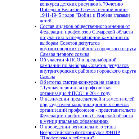
конкурса детских рисунков к 70-летию
Победы в Великой Отечественной войне
1941-1945 годов "Война и Победа глазами
детей"
Состав лидеров общественного мнения от
Федерации профсоюзов Самарской области
по участию в предвыборной кампании по
выборам Советов депутатов
внутригородских районов городского округа
Самара первого созыва
Об участии ФПСО в предвыборной
кампании по выборам Советов депутатов
внутригородских районов городского округа
Самара
Об итогах смотра-конкурса на звание
"Лучшая первичная профсоюзная
организация ФПСО" в 2014 году
О назначении председателей и заместителей
председателей координационных советов
организаций профсоюзов - представительств
Федерации профсоюзов Самарской области
в муниципальных образованиях
О проведении регионального этапа
Всероссийского фотоконкурса ФНПР
"Профсоюзы в действии"