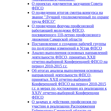
О проектах документов заседания Совета
ФПСО
О подведении итогов смотра-конкурса на
звание "Лучший уполномоченный по охране
труда ФПСО"
О проведении форума профсоюзной
работающей молодежи ФПСО,
посвященного 110-летию профсоюзного
движения Самарской области
Постановление о создании рабочей группы
по подготовке изменений в Устав ФПСО
Анализ выполнения основных направлений
деятельности ФПСО, принятых XXII
отчетно-выборной Конференцией ФПСО на
период 2010-2015 г.г.
Об итогах анализа выполнения основных
направлений деятельности ФПСО,
принятых XXII отчетно-выборной
Конференцией ФПСО на период 2010-2015
г.г. и мерах по достижению их реализации к
XXIV отчетно-выборной Конференции
ФПСО
О задачах и действиях профсоюзов по
участию в реализации Распоряжения
Губернатора Самарской области от