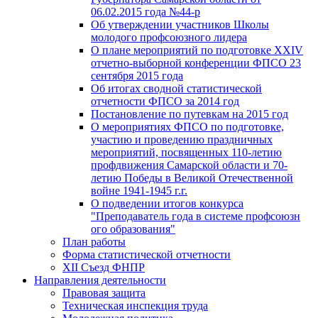
06.02.2015 года №44-р
Об утверждении участников Школы
молодого профсоюзного лидера
О плане мероприятий по подготовке XXIV
отчетно-выборной конференции ФПСО 23
сентября 2015 года
Об итогах сводной статистической
отчетности ФПСО за 2014 год
Постановление по путевкам на 2015 год
О мероприятиях ФПСО по подготовке,
участию и проведению праздничных
мероприятий, посвященных 110-летию
профдвижения Самарской области и 70-
летию Победы в Великой Отечественной
войне 1941-1945 г.г.
О подведении итогов конкурса
"Преподаватель года в системе профсоюзн
ого образования"
План работы
Форма статистической отчетности
XII Съезд ФНПР
Направления деятельности
Правовая защита
Техническая инспекция труда