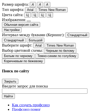
Размер шрифта:
A
A
A
Тип шрифта:
Arial
Times New Roman
Цвета сайта:
Ц
Ц
Ц
Ц
Изображения:
Обычная версия сайта
Настройки
Интервал между буквами (Кернинг):
Стандартный
Стандартный
Большой
Выберите шрифт:
Arial
Times New Roman
Выбор цветовой схемы:
Черным по белому
Белым по черному
Темно-синим по голубому
Коричневым по бежевому
Поиск по сайту
Закрыть
Введите запрос для поиска
Найти
Как создать профсоюз
Профсоюз помог