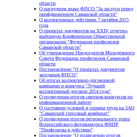
области
О нагрудном знаке ФПСО "За заслуги перед
профдвижением Самарской области"
О коллективных действиях 7 октября 2015
года
О проектах документов на XXIV отчетно-
выборную Конференцию Общественной
организации "Федерация профсоюзов
Самарской области"
Об утверждении Председателя Молодежного
Совета Федерации профсоюзов Самарской
области
Постановление "О проектах документов
заседания ФПСО"
Об итогах коллективно-договорной
кампании и конкурса "Лучший
коллективный договор 2014 года"
О подведении итогов смотров-конкурсов по
информационной работе
О состоянии условий и охраны труда на ЗАО
"Самарский гипсовый комбинат"
О подведении итогов регионального этапа
Всероссийского фотоконкурса ФНПР
"Профсоюзы в действии"
Постановление "О подведении итогов