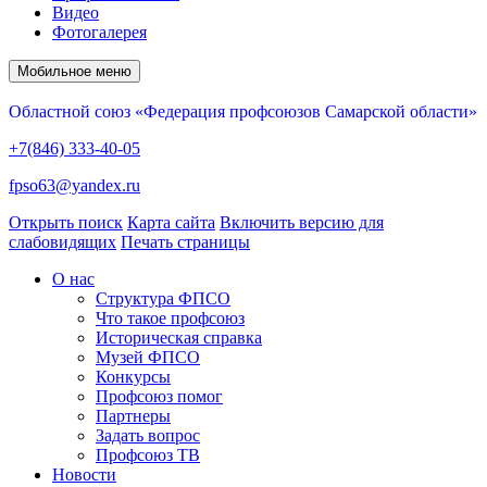
Видео
Фотогалерея
Мобильное меню
Областной союз «Федерация профсоюзов Самарской области»
+7(846) 333-40-05
fpso63@yandex.ru
Открыть поиск
Карта сайта
Включить версию для
слабовидящих
Печать страницы
О нас
Структура ФПСО
Что такое профсоюз
Историческая справка
Музей ФПСО
Конкурсы
Профсоюз помог
Партнеры
Задать вопрос
Профсоюз ТВ
Новости