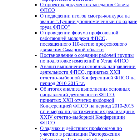
О проектах документов заседания Совета
ФПСО
О подведении итогов смотра-конкурса на
звание "Лучший уполномоченный по охране
труда ФПСО"
О проведении форума профсоюзной
работающей молодежи ФПСО,
посвященного 110-летию профсоюзного
движения Самарской области
Постановление о создании рабочей группы
по подготовке изменений в Устав ФПСО
Анализ выполнения основных направлений
деятельности ФПСО, принятых XXII
отчетно-выборной Конференцией ФПСО на
период 2010-2015 г.г.
Об итогах анализа выполнения основных
направлений деятельности ФПСО,
принятых XXII отчетно-выборной
Конференцией ФПСО на период 2010-2015
г.г. и мерах по достижению их реализации к
XXIV отчетно-выборной Конференции
ФПСО
О задачах и действиях профсоюзов по
участию в реализации Распоряжения
Губернатора Самарской области от