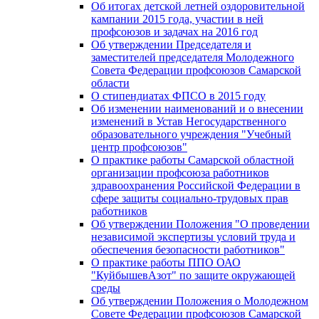
Об итогах детской летней оздоровительной
кампании 2015 года, участии в ней
профсоюзов и задачах на 2016 год
Об утверждении Председателя и
заместителей председателя Молодежного
Совета Федерации профсоюзов Самарской
области
О стипендиатах ФПСО в 2015 году
Об изменении наименований и о внесении
изменений в Устав Негосударственного
образовательного учреждения "Учебный
центр профсоюзов"
О практике работы Самарской областной
организации профсоюза работников
здравоохранения Российской Федерации в
сфере защиты социально-трудовых прав
работников
Об утверждении Положения "О проведении
независимой экспертизы условий труда и
обеспечения безопасности работников"
О практике работы ППО ОАО
"КуйбышевАзот" по защите окружающей
среды
Об утверждении Положения о Молодежном
Совете Федерации профсоюзов Самарской