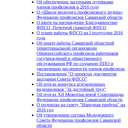
Об обеспечении льготными путевками
членов профсоюзов в 2016 году
О «Школе молодого профсоюзного лидера»
Федерации профсоюзов Самарской области
О квоте на награждение Благодарностью
ФПСО, Почетной грамотой ФПСО
О плане работы ФПСО на I полугодие 2016
года
Об опыте работы Самарской областной
территориальной организации
Общероссийского профсоюза работников
госучреждений и общественного
обслуживания РФ по созданию ППО и
увеличению численности членов профсоюза
Постановление "О проектах документов
заседания Совета ФПСО"
Об итогах конкурса агитационных
видеороликов "За достойный труд"
Об итогах XII Межотраслевой Спартакиады
Федерации профсоюзов Самарской области
О подписке на газету "Народная трибуна" на
2016 год
Об утверждении состава Молодежного
Совета Федерации профсоюзов Самарской
области