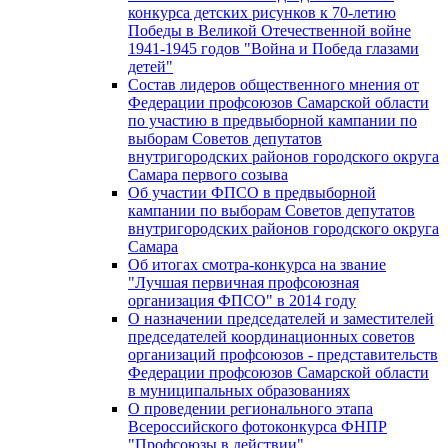
конкурса детских рисунков к 70-летию
Победы в Великой Отечественной войне
1941-1945 годов "Война и Победа глазами
детей"
Состав лидеров общественного мнения от
Федерации профсоюзов Самарской области
по участию в предвыборной кампании по
выборам Советов депутатов
внутригородских районов городского округа
Самара первого созыва
Об участии ФПСО в предвыборной
кампании по выборам Советов депутатов
внутригородских районов городского округа
Самара
Об итогах смотра-конкурса на звание
"Лучшая первичная профсоюзная
организация ФПСО" в 2014 году
О назначении председателей и заместителей
председателей координационных советов
организаций профсоюзов - представительств
Федерации профсоюзов Самарской области
в муниципальных образованиях
О проведении регионального этапа
Всероссийского фотоконкурса ФНПР
"Профсоюзы в действии"