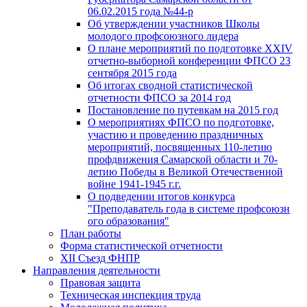
06.02.2015 года №44-р
Об утверждении участников Школы
молодого профсоюзного лидера
О плане мероприятий по подготовке XXIV
отчетно-выборной конференции ФПСО 23
сентября 2015 года
Об итогах сводной статистической
отчетности ФПСО за 2014 год
Постановление по путевкам на 2015 год
О мероприятиях ФПСО по подготовке,
участию и проведению праздничных
мероприятий, посвященных 110-летию
профдвижения Самарской области и 70-
летию Победы в Великой Отечественной
войне 1941-1945 г.г.
О подведении итогов конкурса
"Преподаватель года в системе профсоюзн
ого образования"
План работы
Форма статистической отчетности
XII Съезд ФНПР
Направления деятельности
Правовая защита
Техническая инспекция труда