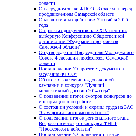
области
О нагрудном знаке ФПСО "За заслуги перед
профдвижением Самарской области"
О коллективных действиях 7 октября 2015
года
О проектах документов на XXIV отчетно-
выборную Конференцию Общественной
организации "Федерация профсоюзов
Самарской области"
Об утверждении Председателя Молодежного
Совета Федерации профсоюзов Самарской
области
Постановление "О проектах документов
заседания ФПСО"
Об итогах коллективно-договорной
кампании и конкурса "Лучший
коллективный договор 2014 года"
О подведении итогов смотров-конкурсов по
информационной работе
О состоянии условий и охраны труда на ЗАО
"Самарский гипсовый комбинат"
О подведении итогов регионального этапа
Всероссийского фотоконкурса ФНПР
"Профсоюзы в действии"
Постановление "О подведении итогов