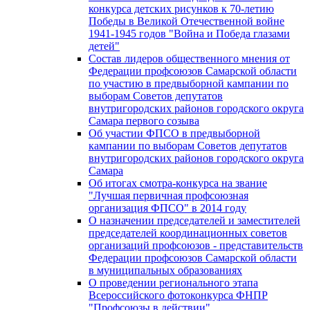
конкурса детских рисунков к 70-летию
Победы в Великой Отечественной войне
1941-1945 годов "Война и Победа глазами
детей"
Состав лидеров общественного мнения от
Федерации профсоюзов Самарской области
по участию в предвыборной кампании по
выборам Советов депутатов
внутригородских районов городского округа
Самара первого созыва
Об участии ФПСО в предвыборной
кампании по выборам Советов депутатов
внутригородских районов городского округа
Самара
Об итогах смотра-конкурса на звание
"Лучшая первичная профсоюзная
организация ФПСО" в 2014 году
О назначении председателей и заместителей
председателей координационных советов
организаций профсоюзов - представительств
Федерации профсоюзов Самарской области
в муниципальных образованиях
О проведении регионального этапа
Всероссийского фотоконкурса ФНПР
"Профсоюзы в действии"