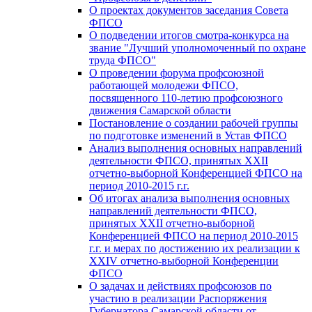
О проектах документов заседания Совета
ФПСО
О подведении итогов смотра-конкурса на
звание "Лучший уполномоченный по охране
труда ФПСО"
О проведении форума профсоюзной
работающей молодежи ФПСО,
посвященного 110-летию профсоюзного
движения Самарской области
Постановление о создании рабочей группы
по подготовке изменений в Устав ФПСО
Анализ выполнения основных направлений
деятельности ФПСО, принятых XXII
отчетно-выборной Конференцией ФПСО на
период 2010-2015 г.г.
Об итогах анализа выполнения основных
направлений деятельности ФПСО,
принятых XXII отчетно-выборной
Конференцией ФПСО на период 2010-2015
г.г. и мерах по достижению их реализации к
XXIV отчетно-выборной Конференции
ФПСО
О задачах и действиях профсоюзов по
участию в реализации Распоряжения
Губернатора Самарской области от