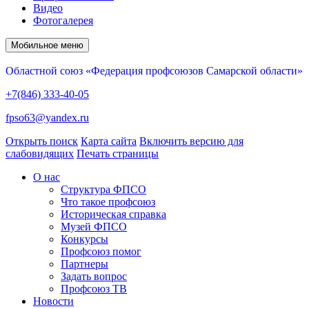
Видео
Фотогалерея
Мобильное меню
Областной союз «Федерация профсоюзов Самарской области»
+7(846) 333-40-05
fpso63@yandex.ru
Открыть поиск
Карта сайта
Включить версию для
слабовидящих
Печать страницы
О нас
Структура ФПСО
Что такое профсоюз
Историческая справка
Музей ФПСО
Конкурсы
Профсоюз помог
Партнеры
Задать вопрос
Профсоюз ТВ
Новости