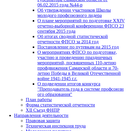
06.02.2015 года №44-р
Об утверждении участников Школы
молодого профсоюзного лидера
О плане мероприятий по подготовке XXIV
отчетно-выборной конференции ФПСО 23
сентября 2015 года
Об итогах сводной статистической
отчетности ФПСО за 2014 год
Постановление по путевкам на 2015 год
О мероприятиях ФПСО по подготовке,
участию и проведению праздничных
мероприятий, посвященных 110-летию
профдвижения Самарской области и 70-
летию Победы в Великой Отечественной
войне 1941-1945 г.г.
О подведении итогов конкурса
"Преподаватель года в системе профсоюзн
ого образования"
План работы
Форма статистической отчетности
XII Съезд ФНПР
Направления деятельности
Правовая защита
Техническая инспекция труда