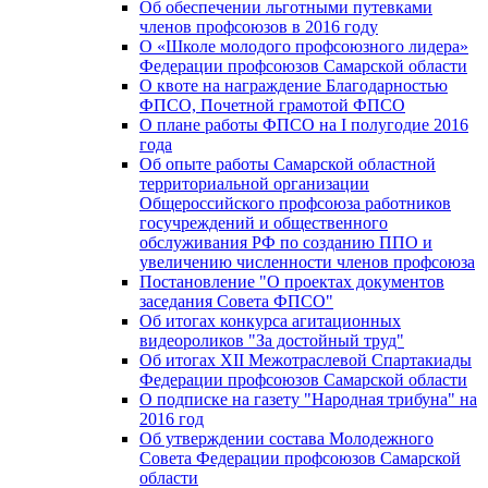
Об обеспечении льготными путевками
членов профсоюзов в 2016 году
О «Школе молодого профсоюзного лидера»
Федерации профсоюзов Самарской области
О квоте на награждение Благодарностью
ФПСО, Почетной грамотой ФПСО
О плане работы ФПСО на I полугодие 2016
года
Об опыте работы Самарской областной
территориальной организации
Общероссийского профсоюза работников
госучреждений и общественного
обслуживания РФ по созданию ППО и
увеличению численности членов профсоюза
Постановление "О проектах документов
заседания Совета ФПСО"
Об итогах конкурса агитационных
видеороликов "За достойный труд"
Об итогах XII Межотраслевой Спартакиады
Федерации профсоюзов Самарской области
О подписке на газету "Народная трибуна" на
2016 год
Об утверждении состава Молодежного
Совета Федерации профсоюзов Самарской
области