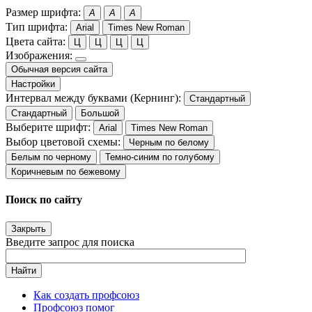
Размер шрифта:
A
A
A
Тип шрифта:
Arial
Times New Roman
Цвета сайта:
Ц
Ц
Ц
Ц
Изображения:
Обычная версия сайта
Настройки
Интервал между буквами (Кернинг):
Стандартный
Стандартный
Большой
Выберите шрифт:
Arial
Times New Roman
Выбор цветовой схемы:
Черным по белому
Белым по черному
Темно-синим по голубому
Коричневым по бежевому
Поиск по сайту
Закрыть
Введите запрос для поиска
Найти
Как создать профсоюз
Профсоюз помог