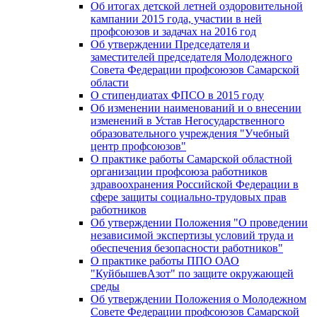
Об итогах детской летней оздоровительной
кампании 2015 года, участии в ней
профсоюзов и задачах на 2016 год
Об утверждении Председателя и
заместителей председателя Молодежного
Совета Федерации профсоюзов Самарской
области
О стипендиатах ФПСО в 2015 году
Об изменении наименований и о внесении
изменений в Устав Негосударственного
образовательного учреждения "Учебный
центр профсоюзов"
О практике работы Самарской областной
организации профсоюза работников
здравоохранения Российской Федерации в
сфере защиты социально-трудовых прав
работников
Об утверждении Положения "О проведении
независимой экспертизы условий труда и
обеспечения безопасности работников"
О практике работы ППО ОАО
"КуйбышевАзот" по защите окружающей
среды
Об утверждении Положения о Молодежном
Совете Федерации профсоюзов Самарской