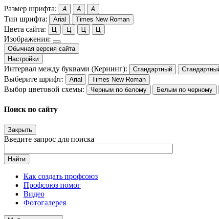
Размер шрифта:
A
A
A
Тип шрифта:
Arial
Times New Roman
Цвета сайта:
Ц
Ц
Ц
Ц
Изображения:
Обычная версия сайта
Настройки
Интервал между буквами (Кернинг):
Стандартный
Стандартны
Выберите шрифт:
Arial
Times New Roman
Выбор цветовой схемы:
Черным по белому
Белым по черному
Поиск по сайту
Закрыть
Введите запрос для поиска
Найти
Как создать профсоюз
Профсоюз помог
Видео
Фотогалерея