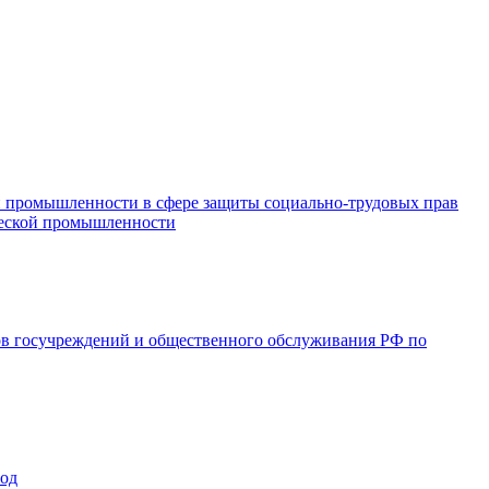
и промышленности в сфере защиты социально-трудовых прав
ической промышленности
ов госучреждений и общественного обслуживания РФ по
год