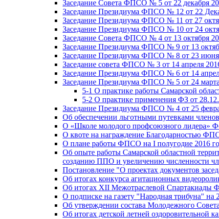
Заседание Совета ФПСО № 5 от 22 декабря 20
Заседание Президиума ФПСО № 12 от 22 Дека
Заседание Президиума ФПСО № 11 от 27 октя
Заседание Президиума ФПСО № 10 от 24 октя
Заседание Совета ФПСО № 4 от 13 октября 20
Заседание Президиума ФПСО № 9 от 13 октяб
Заседание Президиума ФПСО № 8 от 23 июня 
Заседание совета ФПСО № 3 от 14 апреля 201
Заседание Президиума ФПСО № 6 от 14 апрел
Заседание Президиума ФПСО № 5 от 24 марта
5-1 О практике работы Самарской обла
5-2 О практике применения ФЗ от 28.12
Заседание Президиума ФПСО № 4 от 25 февра
Об обеспечении льготными путевками членов
О «Школе молодого профсоюзного лидера» Ф
О квоте на награждение Благодарностью Ф
О плане работы ФПСО на I полугодие 2016 г
Об опыте работы Самарской областной терри
созданию ППО и увеличению численности чл
Постановление "О проектах документов зас
Об итогах конкурса агитационных видеоролик
Об итогах XII Межотраслевой Спартакиады 
О подписке на газету "Народная трибуна" на 
Об утверждении состава Молодежного Совет
Об итогах детской летней оздоровительной ка