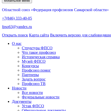
Мобильное меню
Областной союз «Федерация профсоюзов Самарской области»
+7(846) 333-40-05
fpso63@yandex.ru
Открыть поиск
Карта сайта
Включить версию для слабовидящ
О нас
Структура ФПСО
Что такое профсоюз
Историческая справка
Музей ФПСО
Конкурсы
Профсоюз помог
Партнеры
Задать вопрос
Профсоюз ТВ
Новости
Все новости
Федеральные новости
Документы
Устав ФПСО
Официальные документы