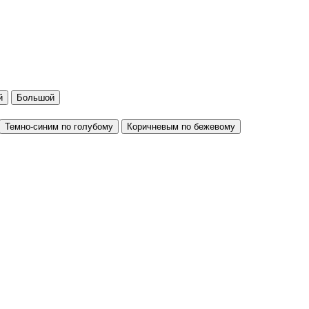
й
Большой
Темно-синим по голубому
Коричневым по бежевому