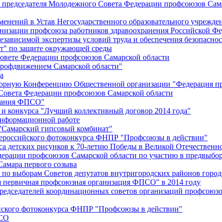
й председателя Молодежного Совета Федерации профсоюзов Сам
менений в Устав Негосударственного образовательного учрежд
анизации профсоюза работников здравоохранения Российской Фе
зависимой экспертизы условий труда и обеспечения безопаснос
" по защите окружающей среды
вете Федерации профсоюзов Самарской области
профдвижением Самарской области"
а
борную Конференцию Общественной организации "Федерация пр
Совета Федерации профсоюзов Самарской области
едания ФПСО"
 и конкурса "Лучший коллективный договор 2014 года"
информационной работе
 "Самарский гипсовый комбинат"
сероссийского фотоконкурса ФНПР "Профсоюзы в действии"
а детских рисунков к 70-летию Победы в Великой Отечественно
дерации профсоюзов Самарской области по участию в предвыбо
Самара первого созыва
о выборам Советов депутатов внутригородских районов город
ая первичная профсоюзная организация ФПСО" в 2014 году
председателей координационных советов организаций профсоюз
ийского фотоконкурса ФНПР "Профсоюзы в действии"
ПСО