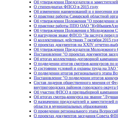
Об утверждении Председателя и заместителе
О стипендиатах ФПСО в 2015 году
Об изменении наименований и о внесении из
О практике работы Самарской областной орг
Об утверждении Положения "О проведении не
О практике работы ППО ОАО "КуйбышевАзот
Об утверждении Положения о Молодежном Со
О нагрудном знаке ФПСО "За заслуги перед 
О коллективных действиях 7 октября 2015 год
О проектах документов на XXIV отчетно-вы
Об утверждении Председателя Молодежного 
Постановление "О проектах документов зас
Об итогах коллективно-договорной кампании
О подведении итогов смотров-конкурсов по 
О состоянии условий и охраны труда на ЗАО
О подведении итогов регионального этапа В
Постановление "О подведении итогов конкурс
Состав лидеров общественного мнения от Фе
внутригородских районов городского округа 
Об участии ФПСО в предвыборной кампании п
Об итогах смотра-конкурса на звание "Лучш
О назначении председателей и заместителей 
области в муниципальных образованиях
О проведении регионального этапа Всеросс
О проектах документов заседания Совета Ф