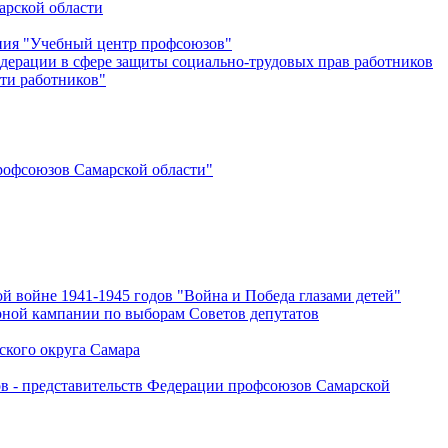
арской области
ения "Учебный центр профсоюзов"
дерации в сфере защиты социально-трудовых прав работников
ти работников"
офсоюзов Самарской области"
й войне 1941-1945 годов "Война и Победа глазами детей"
рной кампании по выборам Советов депутатов
ского округа Самара
ов - представительств Федерации профсоюзов Самарской