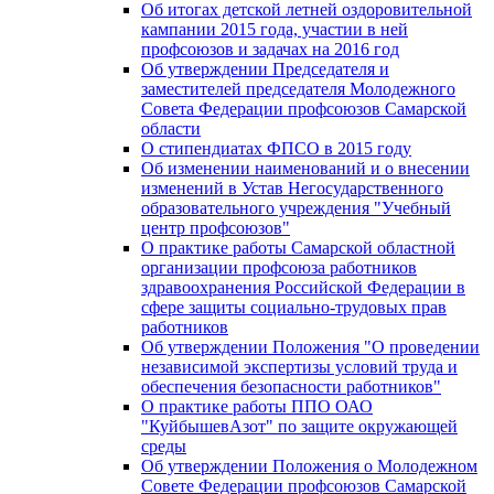
Об итогах детской летней оздоровительной
кампании 2015 года, участии в ней
профсоюзов и задачах на 2016 год
Об утверждении Председателя и
заместителей председателя Молодежного
Совета Федерации профсоюзов Самарской
области
О стипендиатах ФПСО в 2015 году
Об изменении наименований и о внесении
изменений в Устав Негосударственного
образовательного учреждения "Учебный
центр профсоюзов"
О практике работы Самарской областной
организации профсоюза работников
здравоохранения Российской Федерации в
сфере защиты социально-трудовых прав
работников
Об утверждении Положения "О проведении
независимой экспертизы условий труда и
обеспечения безопасности работников"
О практике работы ППО ОАО
"КуйбышевАзот" по защите окружающей
среды
Об утверждении Положения о Молодежном
Совете Федерации профсоюзов Самарской