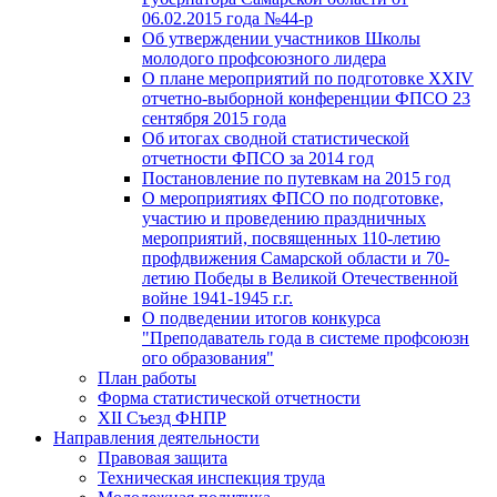
06.02.2015 года №44-р
Об утверждении участников Школы
молодого профсоюзного лидера
О плане мероприятий по подготовке XXIV
отчетно-выборной конференции ФПСО 23
сентября 2015 года
Об итогах сводной статистической
отчетности ФПСО за 2014 год
Постановление по путевкам на 2015 год
О мероприятиях ФПСО по подготовке,
участию и проведению праздничных
мероприятий, посвященных 110-летию
профдвижения Самарской области и 70-
летию Победы в Великой Отечественной
войне 1941-1945 г.г.
О подведении итогов конкурса
"Преподаватель года в системе профсоюзн
ого образования"
План работы
Форма статистической отчетности
XII Съезд ФНПР
Направления деятельности
Правовая защита
Техническая инспекция труда