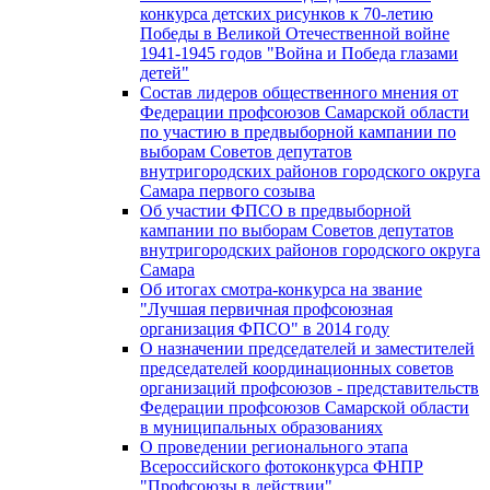
конкурса детских рисунков к 70-летию
Победы в Великой Отечественной войне
1941-1945 годов "Война и Победа глазами
детей"
Состав лидеров общественного мнения от
Федерации профсоюзов Самарской области
по участию в предвыборной кампании по
выборам Советов депутатов
внутригородских районов городского округа
Самара первого созыва
Об участии ФПСО в предвыборной
кампании по выборам Советов депутатов
внутригородских районов городского округа
Самара
Об итогах смотра-конкурса на звание
"Лучшая первичная профсоюзная
организация ФПСО" в 2014 году
О назначении председателей и заместителей
председателей координационных советов
организаций профсоюзов - представительств
Федерации профсоюзов Самарской области
в муниципальных образованиях
О проведении регионального этапа
Всероссийского фотоконкурса ФНПР
"Профсоюзы в действии"