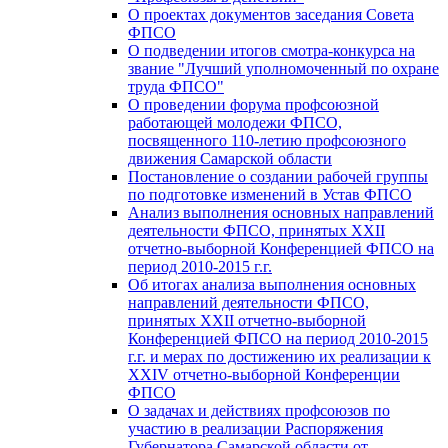
О проектах документов заседания Совета
ФПСО
О подведении итогов смотра-конкурса на
звание "Лучший уполномоченный по охране
труда ФПСО"
О проведении форума профсоюзной
работающей молодежи ФПСО,
посвященного 110-летию профсоюзного
движения Самарской области
Постановление о создании рабочей группы
по подготовке изменений в Устав ФПСО
Анализ выполнения основных направлений
деятельности ФПСО, принятых XXII
отчетно-выборной Конференцией ФПСО на
период 2010-2015 г.г.
Об итогах анализа выполнения основных
направлений деятельности ФПСО,
принятых XXII отчетно-выборной
Конференцией ФПСО на период 2010-2015
г.г. и мерах по достижению их реализации к
XXIV отчетно-выборной Конференции
ФПСО
О задачах и действиях профсоюзов по
участию в реализации Распоряжения
Губернатора Самарской области от