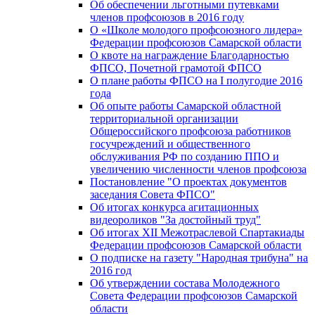
Об обеспечении льготными путевками
членов профсоюзов в 2016 году
О «Школе молодого профсоюзного лидера»
Федерации профсоюзов Самарской области
О квоте на награждение Благодарностью
ФПСО, Почетной грамотой ФПСО
О плане работы ФПСО на I полугодие 2016
года
Об опыте работы Самарской областной
территориальной организации
Общероссийского профсоюза работников
госучреждений и общественного
обслуживания РФ по созданию ППО и
увеличению численности членов профсоюза
Постановление "О проектах документов
заседания Совета ФПСО"
Об итогах конкурса агитационных
видеороликов "За достойный труд"
Об итогах XII Межотраслевой Спартакиады
Федерации профсоюзов Самарской области
О подписке на газету "Народная трибуна" на
2016 год
Об утверждении состава Молодежного
Совета Федерации профсоюзов Самарской
области