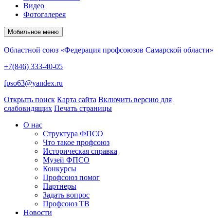
Видео
Фотогалерея
Мобильное меню
Областной союз «Федерация профсоюзов Самарской области»
+7(846) 333-40-05
fpso63@yandex.ru
Открыть поиск
Карта сайта
Включить версию для
слабовидящих
Печать страницы
О нас
Структура ФПСО
Что такое профсоюз
Историческая справка
Музей ФПСО
Конкурсы
Профсоюз помог
Партнеры
Задать вопрос
Профсоюз ТВ
Новости