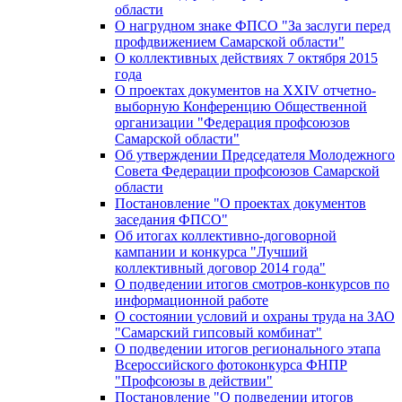
области
О нагрудном знаке ФПСО "За заслуги перед
профдвижением Самарской области"
О коллективных действиях 7 октября 2015
года
О проектах документов на XXIV отчетно-
выборную Конференцию Общественной
организации "Федерация профсоюзов
Самарской области"
Об утверждении Председателя Молодежного
Совета Федерации профсоюзов Самарской
области
Постановление "О проектах документов
заседания ФПСО"
Об итогах коллективно-договорной
кампании и конкурса "Лучший
коллективный договор 2014 года"
О подведении итогов смотров-конкурсов по
информационной работе
О состоянии условий и охраны труда на ЗАО
"Самарский гипсовый комбинат"
О подведении итогов регионального этапа
Всероссийского фотоконкурса ФНПР
"Профсоюзы в действии"
Постановление "О подведении итогов