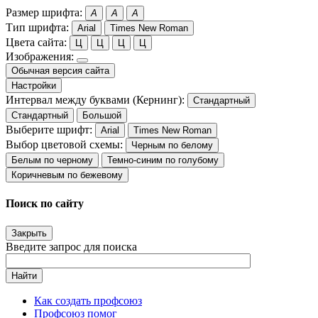
Размер шрифта:
A
A
A
Тип шрифта:
Arial
Times New Roman
Цвета сайта:
Ц
Ц
Ц
Ц
Изображения:
Обычная версия сайта
Настройки
Интервал между буквами (Кернинг):
Стандартный
Стандартный
Большой
Выберите шрифт:
Arial
Times New Roman
Выбор цветовой схемы:
Черным по белому
Белым по черному
Темно-синим по голубому
Коричневым по бежевому
Поиск по сайту
Закрыть
Введите запрос для поиска
Найти
Как создать профсоюз
Профсоюз помог