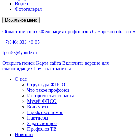
Видео
Фотогалерея
Мобильное меню
Областной союз «Федерация профсоюзов Самарской области»
+7(846) 333-40-05
fpso63@yandex.ru
Открыть поиск
Карта сайта
Включить версию для
слабовидящих
Печать страницы
О нас
Структура ФПСО
Что такое профсоюз
Историческая справка
Музей ФПСО
Конкурсы
Профсоюз помог
Партнеры
Задать вопрос
Профсоюз ТВ
Новости