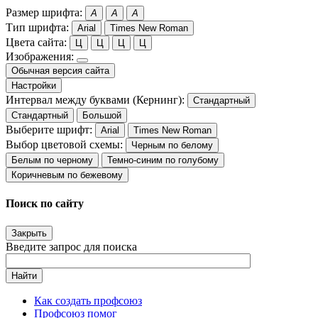
Размер шрифта:
A
A
A
Тип шрифта:
Arial
Times New Roman
Цвета сайта:
Ц
Ц
Ц
Ц
Изображения:
Обычная версия сайта
Настройки
Интервал между буквами (Кернинг):
Стандартный
Стандартный
Большой
Выберите шрифт:
Arial
Times New Roman
Выбор цветовой схемы:
Черным по белому
Белым по черному
Темно-синим по голубому
Коричневым по бежевому
Поиск по сайту
Закрыть
Введите запрос для поиска
Найти
Как создать профсоюз
Профсоюз помог