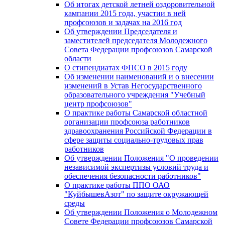
Об итогах детской летней оздоровительной
кампании 2015 года, участии в ней
профсоюзов и задачах на 2016 год
Об утверждении Председателя и
заместителей председателя Молодежного
Совета Федерации профсоюзов Самарской
области
О стипендиатах ФПСО в 2015 году
Об изменении наименований и о внесении
изменений в Устав Негосударственного
образовательного учреждения "Учебный
центр профсоюзов"
О практике работы Самарской областной
организации профсоюза работников
здравоохранения Российской Федерации в
сфере защиты социально-трудовых прав
работников
Об утверждении Положения "О проведении
независимой экспертизы условий труда и
обеспечения безопасности работников"
О практике работы ППО ОАО
"КуйбышевАзот" по защите окружающей
среды
Об утверждении Положения о Молодежном
Совете Федерации профсоюзов Самарской