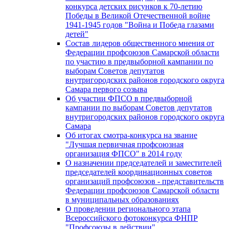
конкурса детских рисунков к 70-летию
Победы в Великой Отечественной войне
1941-1945 годов "Война и Победа глазами
детей"
Состав лидеров общественного мнения от
Федерации профсоюзов Самарской области
по участию в предвыборной кампании по
выборам Советов депутатов
внутригородских районов городского округа
Самара первого созыва
Об участии ФПСО в предвыборной
кампании по выборам Советов депутатов
внутригородских районов городского округа
Самара
Об итогах смотра-конкурса на звание
"Лучшая первичная профсоюзная
организация ФПСО" в 2014 году
О назначении председателей и заместителей
председателей координационных советов
организаций профсоюзов - представительств
Федерации профсоюзов Самарской области
в муниципальных образованиях
О проведении регионального этапа
Всероссийского фотоконкурса ФНПР
"Профсоюзы в действии"