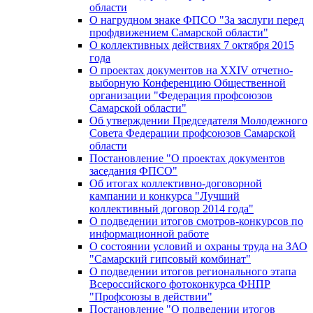
области
О нагрудном знаке ФПСО "За заслуги перед
профдвижением Самарской области"
О коллективных действиях 7 октября 2015
года
О проектах документов на XXIV отчетно-
выборную Конференцию Общественной
организации "Федерация профсоюзов
Самарской области"
Об утверждении Председателя Молодежного
Совета Федерации профсоюзов Самарской
области
Постановление "О проектах документов
заседания ФПСО"
Об итогах коллективно-договорной
кампании и конкурса "Лучший
коллективный договор 2014 года"
О подведении итогов смотров-конкурсов по
информационной работе
О состоянии условий и охраны труда на ЗАО
"Самарский гипсовый комбинат"
О подведении итогов регионального этапа
Всероссийского фотоконкурса ФНПР
"Профсоюзы в действии"
Постановление "О подведении итогов