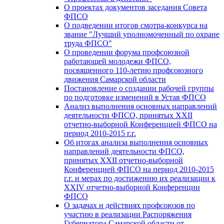
О проектах документов заседания Совета
ФПСО
О подведении итогов смотра-конкурса на
звание "Лучший уполномоченный по охране
труда ФПСО"
О проведении форума профсоюзной
работающей молодежи ФПСО,
посвященного 110-летию профсоюзного
движения Самарской области
Постановление о создании рабочей группы
по подготовке изменений в Устав ФПСО
Анализ выполнения основных направлений
деятельности ФПСО, принятых XXII
отчетно-выборной Конференцией ФПСО на
период 2010-2015 г.г.
Об итогах анализа выполнения основных
направлений деятельности ФПСО,
принятых XXII отчетно-выборной
Конференцией ФПСО на период 2010-2015
г.г. и мерах по достижению их реализации к
XXIV отчетно-выборной Конференции
ФПСО
О задачах и действиях профсоюзов по
участию в реализации Распоряжения
Губернатора Самарской области от