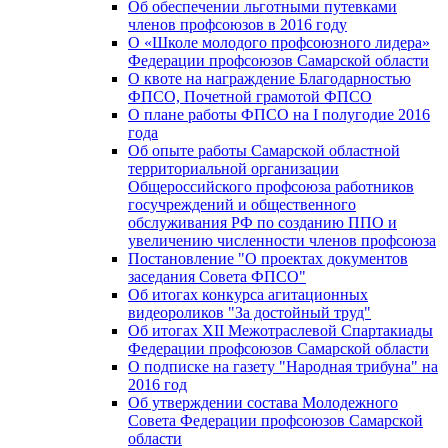
Об обеспечении льготными путевками
членов профсоюзов в 2016 году
О «Школе молодого профсоюзного лидера»
Федерации профсоюзов Самарской области
О квоте на награждение Благодарностью
ФПСО, Почетной грамотой ФПСО
О плане работы ФПСО на I полугодие 2016
года
Об опыте работы Самарской областной
территориальной организации
Общероссийского профсоюза работников
госучреждений и общественного
обслуживания РФ по созданию ППО и
увеличению численности членов профсоюза
Постановление "О проектах документов
заседания Совета ФПСО"
Об итогах конкурса агитационных
видеороликов "За достойный труд"
Об итогах XII Межотраслевой Спартакиады
Федерации профсоюзов Самарской области
О подписке на газету "Народная трибуна" на
2016 год
Об утверждении состава Молодежного
Совета Федерации профсоюзов Самарской
области