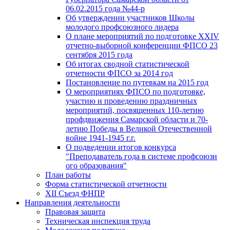
06.02.2015 года №44-р
Об утверждении участников Школы
молодого профсоюзного лидера
О плане мероприятий по подготовке XXIV
отчетно-выборной конференции ФПСО 23
сентября 2015 года
Об итогах сводной статистической
отчетности ФПСО за 2014 год
Постановление по путевкам на 2015 год
О мероприятиях ФПСО по подготовке,
участию и проведению праздничных
мероприятий, посвященных 110-летию
профдвижения Самарской области и 70-
летию Победы в Великой Отечественной
войне 1941-1945 г.г.
О подведении итогов конкурса
"Преподаватель года в системе профсоюзн
ого образования"
План работы
Форма статистической отчетности
XII Съезд ФНПР
Направления деятельности
Правовая защита
Техническая инспекция труда